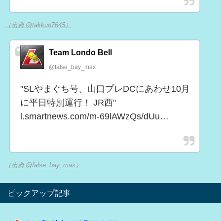
（出典 @takkun7645）
Team Londo Bell
@false_bay_max
"SLやまぐち号、山口プレDCにあわせ10月
に平日特別運行！ JR西"
l.smartnews.com/m-69lAWzQs/dUu…
（出典 @false_bay_max）
ピックアップ記事