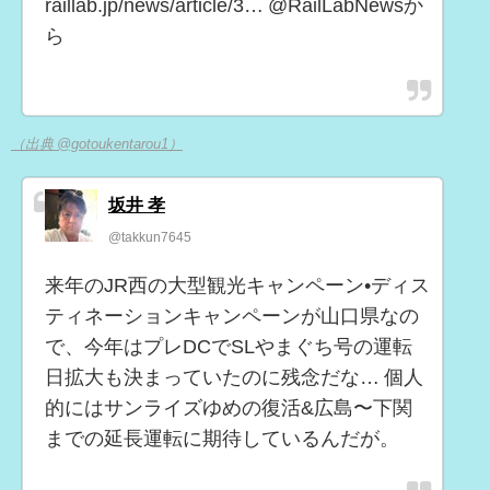
raillab.jp/news/article/3… @RailLabNewsか
ら
（出典 @gotoukentarou1）
坂井 孝
@takkun7645
来年のJR西の大型観光キャンペーン•ディス
ティネーションキャンペーンが山口県なの
で、今年はプレDCでSLやまぐち号の運転
日拡大も決まっていたのに残念だな… 個人
的にはサンライズゆめの復活&広島〜下関
までの延長運転に期待しているんだが。