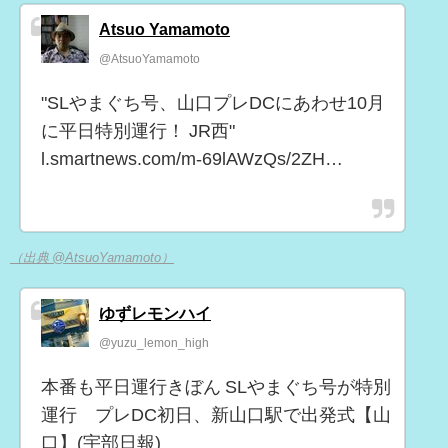
Atsuo Yamamoto
@AtsuoYamamoto
"SLやまぐち号、山口プレDCにあわせ10月
に平日特別運行！ JR西"
l.smartnews.com/m-69lAWzQs/2ZH…
（出典 @AtsuoYamamoto）
ゆずレモンハイ
@yuzu_lemon_high
本番も平日運行きぼん SLやまぐち号が特別
運行 プレDC初日、新山口駅で出発式【山
口】(宇部日報)