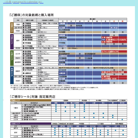
（出典 yamaguchi-calendar.jp）