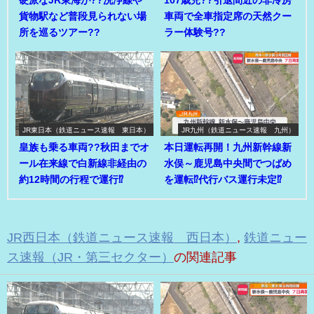
貨物駅など普段見られない場
車両で全車指定席の天然クー
所を巡るツアー??
ラー体験号??
JR東日本（鉄道ニュース速報 東日本）
JR九州（鉄道ニュース速報 九州）
皇族も乗る車両??秋田までオ
本日運転再開！九州新幹線新
ール在来線で白新線非経由の
水俣～鹿児島中央間でつばめ
約12時間の行程で運行⁉
を運転⁉代行バス運行未定⁉
JR西日本（鉄道ニュース速報 西日本）
,
鉄道ニュー
ス速報（JR・第三セクター）
の関連記事