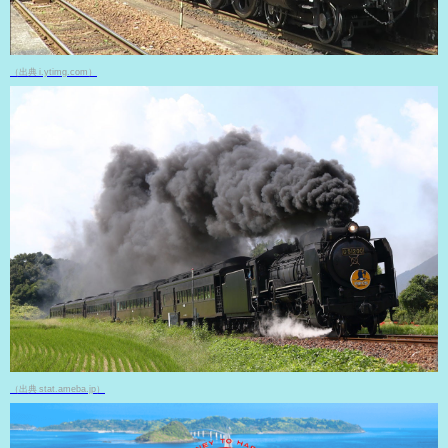
（出典 i.ytimg.com）
（出典 stat.ameba.jp）