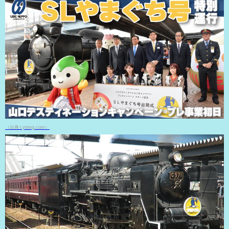
（出典 i.ytimg.com）