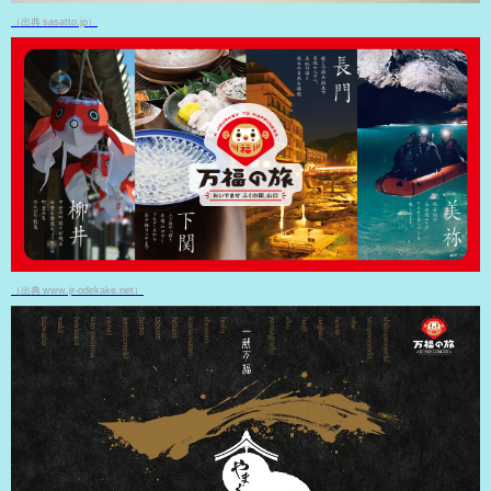
（出典 sasatto.jp）
（出典 www.jr-odekake.net）