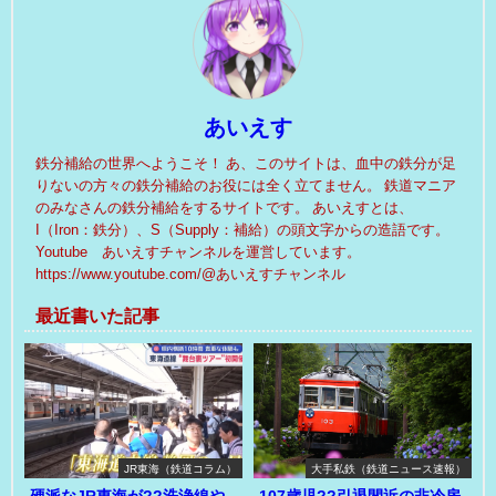
あいえす
鉄分補給の世界へようこそ！ あ、このサイトは、血中の鉄分が足
りないの方々の鉄分補給のお役には全く立てません。 鉄道マニア
のみなさんの鉄分補給をするサイトです。 あいえすとは、
I（Iron：鉄分）、S（Supply：補給）の頭文字からの造語です。
Youtube あいえすチャンネルを運営しています。
https://www.youtube.com/@あいえすチャンネル
最近書いた記事
JR東海（鉄道コラム）
大手私鉄（鉄道ニュース速報）
硬派なJR東海が??洗浄線や
107歳児??引退間近の非冷房