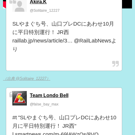
Akira.K
@Solitaire_12227
SLやまぐち号、山口プレDCにあわせ10月
に平日特別運行！ JR西
raillab.jp/news/article/3… @RailLabNewsよ
り
（出典 @Solitaire_12227）
Team Londo Bell
@false_bay_max
#t "SLやまぐち号、山口プレDCにあわせ10
月に平日特別運行！ JR西"
l.smartnews.com/m-69lAWzQs/8VQ…