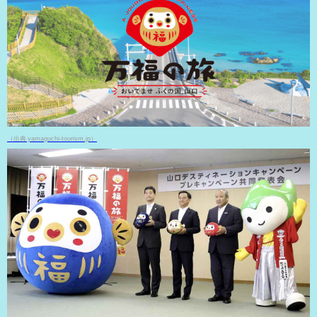
（出典 yamaguchi-tourism.jp）