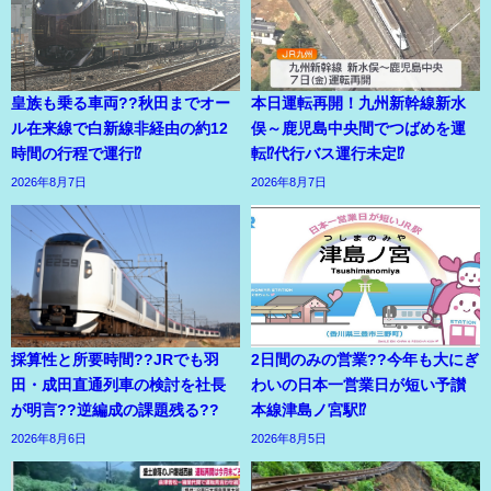
皇族も乗る車両??秋田までオー
本日運転再開！九州新幹線新水
ル在来線で白新線非経由の約12
俣～鹿児島中央間でつばめを運
時間の行程で運行⁉
転⁉代行バス運行未定⁉
2026年8月7日
2026年8月7日
採算性と所要時間??JRでも羽
2日間のみの営業??今年も大にぎ
田・成田直通列車の検討を社長
わいの日本一営業日が短い予讃
が明言??逆編成の課題残る??
本線津島ノ宮駅⁉
2026年8月6日
2026年8月5日