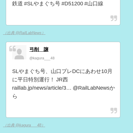
鉄道 #SLやまぐち号 #D51200 #山口線
（出典 @RailLabNews）
弓削 譲
@kagura___48
SLやまぐち号、山口プレDCにあわせ10月
に平日特別運行！ JR西
raillab.jp/news/article/3… @RailLabNewsか
ら
（出典 @kagura___48）