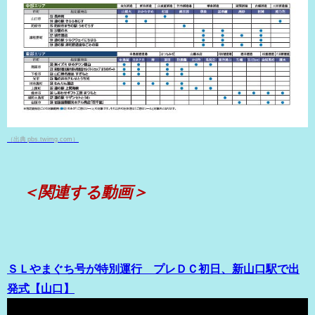
（出典 pbs.twimg.com）
＜関連する動画＞
ＳＬやまぐち号が特別運行 プレＤＣ初日、新山口駅で出
発式【山口】