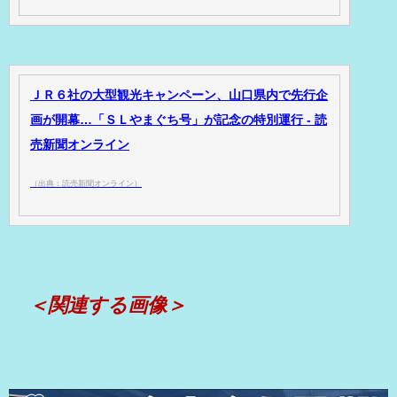
ＪＲ６社の大型観光キャンペーン、山口県内で先行企
画が開幕…「ＳＬやまぐち号」が記念の特別運行 - 読
売新聞オンライン
（出典：読売新聞オンライン）
＜関連する画像＞