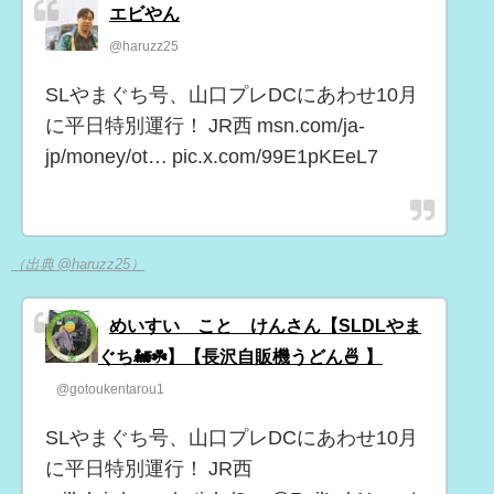
エビやん
@haruzz25
SLやまぐち号、山口プレDCにあわせ10月
に平日特別運行！ JR西 msn.com/ja-
jp/money/ot… pic.x.com/99E1pKEeL7
（出典 @haruzz25）
めいすい こと けんさん【SLDLやま
ぐち🚂☘️】【長沢自販機うどん🍜 】
@gotoukentarou1
SLやまぐち号、山口プレDCにあわせ10月
に平日特別運行！ JR西