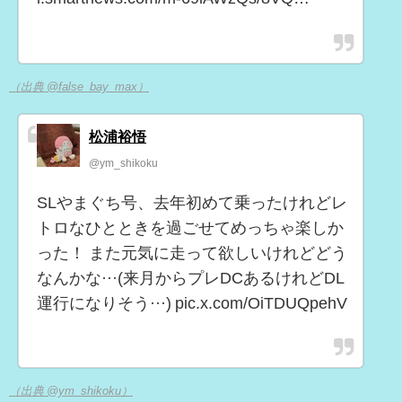
（出典 @false_bay_max）
松浦裕悟
@ym_shikoku
SLやまぐち号、去年初めて乗ったけれどレ
トロなひとときを過ごせてめっちゃ楽しか
った！ また元気に走って欲しいけれどどう
なんかな···(来月からプレDCあるけれどDL
運行になりそう···) pic.x.com/OiTDUQpehV
（出典 @ym_shikoku）