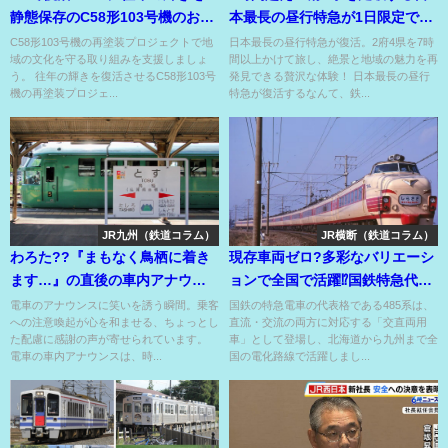
静態保存のC58形103号機のお色
本最長の昼行特急が1日限定で復
なおしの費用??
活!?
C58形103号機の再塗装プロジェクトで地
日本最長の昼行特急が復活。2府4県を7時
域の文化を守る取り組みを支援しましょ
間以上かけて旅し、絶景と地域の魅力を再
う。 往年の輝きを復活させるC58形103号
発見できる贅沢な体験！ 日本最長の昼行
機の再塗装プロジェ...
特急が復活するなんて、鉄...
JR九州（鉄道コラム）
JR横断（鉄道コラム）
わろた??『まもなく鳥栖に着き
現存車両ゼロ?多彩なバリエーシ
ます…』の直後の車内アナウン
ョンで全国で活躍⁉国鉄特急代表
ス??和歌山線の駅放送も??
格だった485系の追憶⁉
電車のアナウンスに笑いを誘う瞬間。乗客
国鉄の特急電車の代表格である485系は、
への注意喚起が心を和ませる、ちょっとし
直流・交流の両方に対応する「交直両用
た配慮に感謝の声が寄せられています。
車」として登場し、北海道から九州まで全
電車の車内アナウンスは、時...
国の電化路線で活躍しまし...