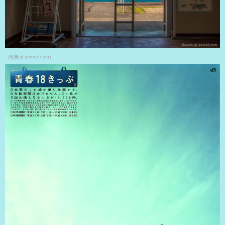
（出典 gt-journal.com）