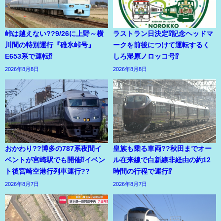
峠は越えない??9/26に上野～横
ラストラン日決定⁉記念ヘッドマ
川間の特別運行『碓氷峠号』
ークを前後につけて運転するく
E653系で運転⁉
しろ湿原ノロッコ号⁉
2026年8月8日
2026年8月8日
おかわり??博多の787系夜間イ
皇族も乗る車両??秋田までオー
ベントが宮崎駅でも開催⁉イベン
ル在来線で白新線非経由の約12
ト後宮崎空港行列車運行??
時間の行程で運行⁉
2026年8月7日
2026年8月7日