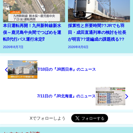
本日運転再開！九州新幹線新水
採算性と所要時間??JRでも羽
俣～鹿児島中央間でつばめを運
田・成田直通列車の検討を社長
転⁉代行バス運行未定⁉
が明言??逆編成の課題残る??
2026年8月7日
2026年8月6日
7/10日の『JR西日本』のニュース
7/11日の『JR北海道』のニュース
Xでフォローしよう