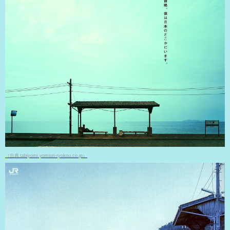
（出典 tabiyomi.yomiuri-ryokou.co.jp）