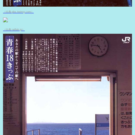
（出典 pbs.twimg.com）
（出典 raillab.jp）