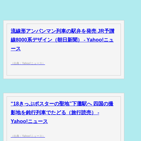
流線形アンパンマン列車の駅弁を発売 JR予讃
線8000系デザイン（朝日新聞） - Yahoo!ニュ
ース
（出典：Yahoo!ニュース）
“18きっぷポスターの聖地”下灘駅へ 四国の撮
影地を鈍行列車でたどる（旅行読売） -
Yahoo!ニュース
（出典：Yahoo!ニュース）