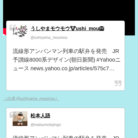
うしやまモウモウ🐮ushi_mou🦁
@ushiyama_moumou
流線形アンパンマン列車の駅弁を発売 JR
予讃線8000系デザイン(朝日新聞) #Yahooニ
ュース news.yahoo.co.jp/articles/575c7…
（出典 @ushiyama_moumou）
松本人語
@matsumotojingo