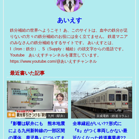
あいえす
鉄分補給の世界へようこそ！ あ、このサイトは、血中の鉄分が足
りないの方々の鉄分補給のお役には全く立てません。 鉄道マニア
のみなさんの鉄分補給をするサイトです。 あいえすとは、
I（Iron：鉄分）、S（Supply：補給）の頭文字からの造語です。
Youtube あいえすチャンネルを運営しています。
https://www.youtube.com/@あいえすチャンネル
最近書いた記事
九州（駅弁）
京成電鉄（鉄道コラム）
『影響は駅弁にも 熊本地震
全車縁起がいい??形式に
による九州新幹線の一部区間
『8』がつく車両しかない最
の運休 鹿児島』についてま
近なくなった鉄道事業者??