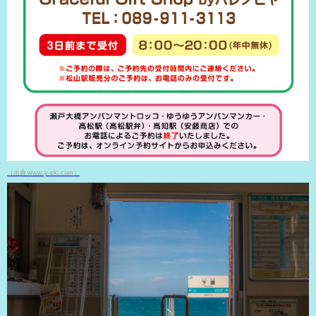
（出典 www.jr-eki.com）