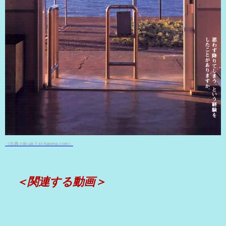
（出典 cdn-ak.f.st-hatena.com）
＜関連する動画＞