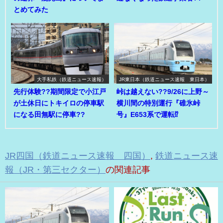
とめてみた
大手私鉄（鉄道ニュース速報）
JR東日本（鉄道ニュース速報 東日本）
先行体験??期間限定で小江戸
峠は越えない??9/26に上野～
が土休日にトキイロの停車駅
横川間の特別運行『碓氷峠
になる田無駅に停車??
号』E653系で運転⁉
JR四国（鉄道ニュース速報 四国）
,
鉄道ニュース速
報（JR・第三セクター）
の関連記事