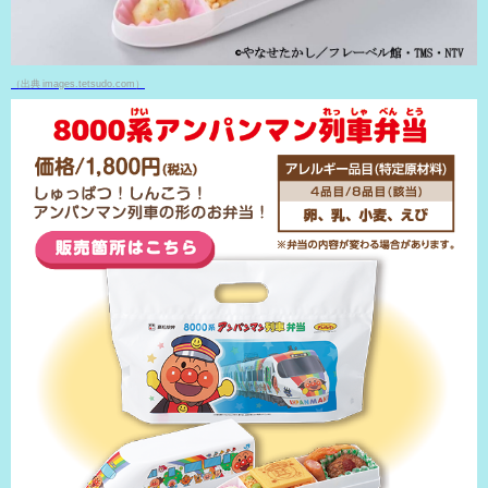
（出典 images.tetsudo.com）