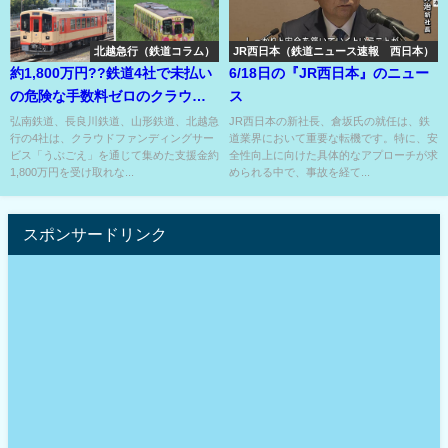
北越急行（鉄道コラム）
JR西日本（鉄道ニュース速報 西日本）
約1,800万円??鉄道4社で未払い
6/18日の『JR西日本』のニュー
の危険な手数料ゼロのクラウド
ス
ファンディング??
弘南鉄道、長良川鉄道、山形鉄道、北越急
JR西日本の新社長、倉坂氏の就任は、鉄
行の4社は、クラウドファンディングサー
道業界において重要な転機です。特に、安
ビス「うぶごえ」を通じて集めた支援金約
全性向上に向けた具体的なアプローチが求
1,800万円を受け取れな...
められる中で、事故を経て...
スポンサードリンク