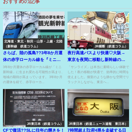
おすすめの記事
北海道・東北・秋田・山形・上越・北陸
（新幹線 鉄道コラム）
JR横断（鉄道コラム）
さらば、陸の孤島??3年8か月運
夜行高速バスより快適♡大阪→
休の赤字ローカル線を『ミニ新
東京を夜間に移動し新幹線の始
幹線』で実現なるか？
発より早く着ける！
3年8か月運休の赤字ローカル線が「ミニ
「サンライズ」は本当に素晴らしい体験で
新幹線」に生まれ変わる可能性が高まり、
した！夜の移動が快適で、効率的に時間を
地域の期待が高まっています。 3年8か月
使えました。個室のような静かな空間でリ
の運休を経て、赤字ローカ...
ラックスしながら、東京へ...
JR東日本（鉄道コラム）
JR東日本（鉄道ニュース速報 東日本）
CFで復活??SLに往年の輝きを！
7時間超え⁉2府4県を走破する日