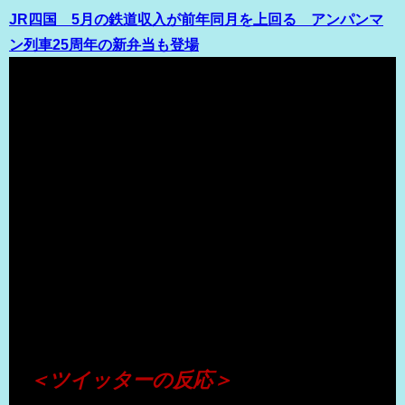
JR四国 5月の鉄道収入が前年同月を上回る アンパンマ
ン列車25周年の新弁当も登場
（出典 Youtube）
＜ツイッターの反応＞