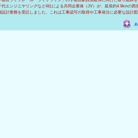
代エンジニヤリングなど4社による共同企業体（JV）が、延長約4.9kmの西
細設計業務を受託しました。これは工事認可の取得や工事発注に必要な設計図
、延伸実現に向けた重要な段階となります。...
あ