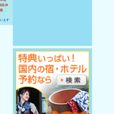
側延伸
書を
いえす