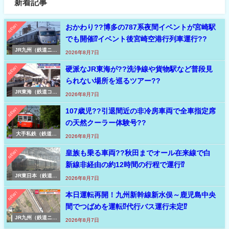
新着記事
NEW!
おかわり??博多の787系夜間イベントが宮崎駅
でも開催⁉イベント後宮崎空港行列車運行??
JR九州（鉄道ニュ
2026年8月7日
ース速報 九州）
NEW!
硬派なJR東海が??洗浄線や貨物駅など普段見
られない場所を巡るツアー??
JR東海（鉄道コラ
2026年8月7日
ム）
NEW!
107歳児??引退間近の非冷房車両で全車指定席
の天然クーラー体験号??
大手私鉄（鉄道ニ
2026年8月7日
ュース速報）
NEW!
皇族も乗る車両??秋田までオール在来線で白
新線非経由の約12時間の行程で運行⁉
JR東日本（鉄道ニ
2026年8月7日
ュース速報 東日
本）
NEW!
本日運転再開！九州新幹線新水俣～鹿児島中央
間でつばめを運転⁉代行バス運行未定⁉
JR九州（鉄道ニュ
2026年8月7日
ース速報 九州）