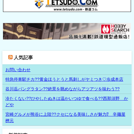
人気記事
お問い合わせ
特急停車駅チカ??黄金ほうとうと馬刺しがヤミつき♡歩成本店
谷川岳パングラタン??絶景を眺めながらアツアツを味わう??
冷たくない??ひやしたぬきは温かいつゆで食べる??西那須野 か
どや
宮崎グルメが熊谷に上陸??クセになる美味しさが魅力⁉ 辛麺屋
桝元