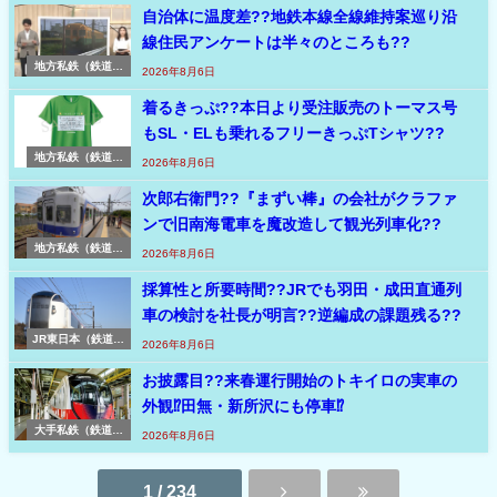
自治体に温度差??地鉄本線全線維持案巡り沿
線住民アンケートは半々のところも??
地方私鉄（鉄道コ
2026年8月6日
ラム・私鉄）
着るきっぷ??本日より受注販売のトーマス号
もSL・ELも乗れるフリーきっぷTシャツ??
地方私鉄（鉄道ニ
2026年8月6日
ュース速報）
次郎右衛門??『まずい棒』の会社がクラファ
ンで旧南海電車を魔改造して観光列車化??
地方私鉄（鉄道コ
2026年8月6日
ラム・私鉄）
採算性と所要時間??JRでも羽田・成田直通列
車の検討を社長が明言??逆編成の課題残る??
JR東日本（鉄道ニ
2026年8月6日
ュース速報 東日
本）
お披露目??来春運行開始のトキイロの実車の
外観⁉田無・新所沢にも停車⁉
大手私鉄（鉄道ニ
2026年8月6日
ュース速報）
1 / 234