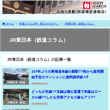
ホーム
鉄道コラム(JR・第三セクター）
JR東日本（鉄道コラム）
JR東日本（鉄道コラム）
JR東日本（鉄道コラム）の記事一覧
107年ぶりの東海道本線の新駅??秋から販売開
始予定のマンションに資料請求続々⁉
JR東日本（鉄道コ
2026年8月4日
ラム）
どっちが支線??支線は都心直通で本線はロー
カル線??しかも空港アクセス線もアリ??
JR東日本（鉄道コ
2026年8月3日
ラム）