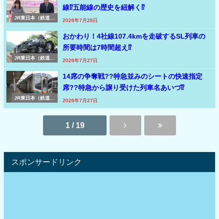
線⁉五能線の歴史を紐解く⁉
JR東日本（鉄道コ
2026年7月28日
ラム）
おかわり！4社線107.4kmを走破するSL列車の
所要時間は7時間超え⁉
JR東日本（鉄道コ
2026年7月27日
ラム）
14席の争奪戦??特急並みのシートの快速指定
席??特急から譲り受けた列車名あいづ⁉
JR東日本（鉄道コ
2026年7月27日
ラム）
1 / 19
スポンサードリンク