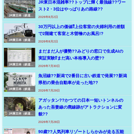
JR東日本混雑率??トップに輝く最強線??ワー
スト2・3位はやっぱりあの路線??
JR東日本（鉄道コ
2026年8月2日
ラム）
30万円以上の価値⁇上位客室の夫婦利用の差額
で2階建て客室と木曽檜のお風呂!?
JR東日本（鉄道コ
2026年8月2日
ラム）
まだまだ人が優勢??みどりの窓口で生成AIの
実証実験⁉まだ高い本格導入の壁??
JR東日本（鉄道コ
2026年7月30日
ラム）
魚沼線??新潟で2番目に古い鉄道で発展??新潟
県初の乗合自動車が走った地??
JR東日本（鉄道コ
2026年7月29日
ラム）
アガッタン??かつての日本一短いトンネルの
あった吾妻線の廃線跡がアトラクションに変
貌??
JR東日本（鉄道コ
ラム）
2026年7月28日
90歳??人気列車リゾートしらかみが走る五能