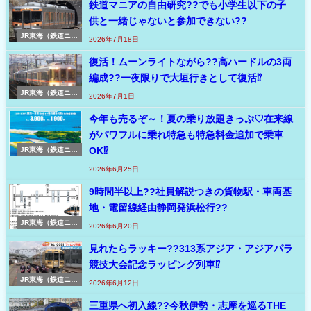
鉄道マニアの自由研究??でも小学生以下の子
供と一緒じゃないと参加できない??
JR東海（鉄道ニュ
2026年7月18日
ース速報 東海）
復活！ムーンライトながら??高ハードルの3両
編成??一夜限りで大垣行きとして復活⁉
JR東海（鉄道ニュ
2026年7月1日
ース速報 東海）
今年も売るぞ～！夏の乗り放題きっぷ♡在来線
がパワフルに乗れ特急も特急料金追加で乗車
OK⁉
JR東海（鉄道ニュ
ース速報 東海）
2026年6月25日
9時間半以上??社員解説つきの貨物駅・車両基
地・電留線経由静岡発浜松行??
JR東海（鉄道ニュ
2026年6月20日
ース速報 東海）
見れたらラッキー??313系アジア・アジアパラ
競技大会記念ラッピング列車⁉
JR東海（鉄道ニュ
2026年6月12日
ース速報 東海）
三重県へ初入線??今秋伊勢・志摩を巡るTHE