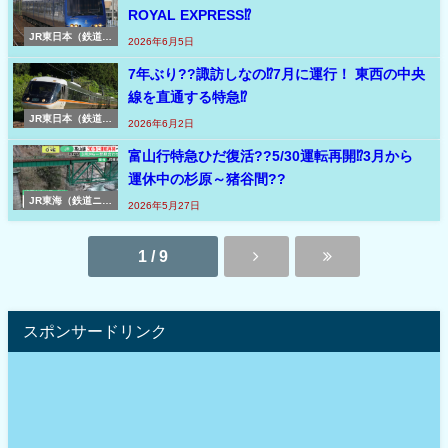
ROYAL EXPRESS⁉
JR東日本（鉄道ニ
2026年6月5日
ュース速報 東日
本）
7年ぶり??諏訪しなの⁉7月に運行！ 東西の中央
線を直通する特急⁉
JR東日本（鉄道ニ
2026年6月2日
ュース速報 東日
本）
富山行特急ひだ復活??5/30運転再開⁉3月から
運休中の杉原～猪谷間??
JR東海（鉄道ニュ
2026年5月27日
ース速報 東海）
1 / 9
スポンサードリンク