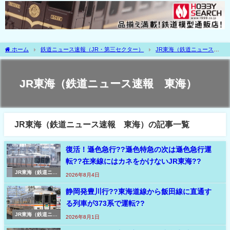
ホーム
鉄道ニュース速報（JR・第三セクター）
JR東海（鉄道ニュース速
報 東海）
JR東海（鉄道ニュース速報 東海）
JR東海（鉄道ニュース速報 東海）の記事一覧
復活！遜色急行??遜色特急の次は遜色急行運
転??在来線にはカネをかけないJR東海??
JR東海（鉄道ニュ
2026年8月4日
ース速報 東海）
静岡発豊川行??東海道線から飯田線に直通す
る列車が373系で運転??
JR東海（鉄道ニュ
2026年8月1日
ース速報 東海）