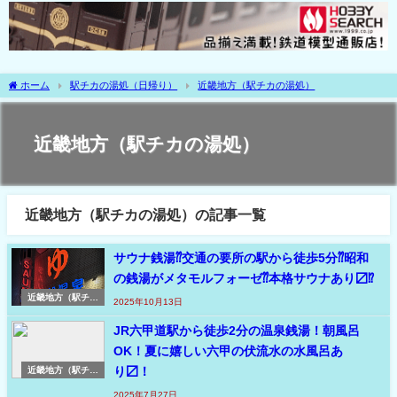
ホーム
駅チカの湯処（日帰り）
近畿地方（駅チカの湯処）
近畿地方（駅チカの湯処）
近畿地方（駅チカの湯処）の記事一覧
サウナ銭湯⁇交通の要所の駅から徒歩5分⁇昭和
の銭湯がメタモルフォーゼ⁇本格サウナあり〼⁉
近畿地方（駅チカ
2025年10月13日
の湯処）
JR六甲道駅から徒歩2分の温泉銭湯！朝風呂
OK！夏に嬉しい六甲の伏流水の水風呂あ
り〼！
近畿地方（駅チカ
の湯処）
2025年7月27日