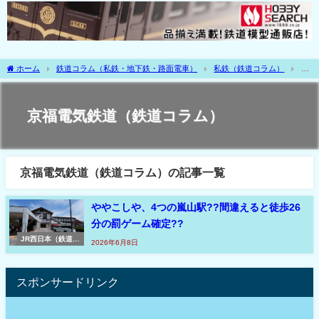
ホーム
鉄道コラム（私鉄・地下鉄・路面電車）
私鉄（鉄道コラム）
地
方私鉄（鉄道コラム・私鉄）
京福電気鉄道（鉄道コラム）
京福電気鉄道（鉄道コラム）
京福電気鉄道（鉄道コラム）の記事一覧
ややこしや、4つの嵐山駅??間違えると徒歩26
分の罰ゲーム確定??
JR西日本（鉄道コ
2026年6月8日
ラム）
スポンサードリンク