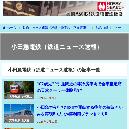
ホーム
鉄道ニュース速報（私鉄・地下鉄・路面電車）
私鉄（鉄道ニュース
速報）
大手私鉄（鉄道ニュース速報）
関東（鉄道ニュース速報）
小田急
電鉄（鉄道ニュース速報）
小田急電鉄（鉄道ニュース速報）
小田急電鉄（鉄道ニュース速報）の記事一覧
107歳児??引退間近の非冷房車両で全車指定席
の天然クーラー体験号??
大手私鉄（鉄道ニ
2026年8月7日
ュース速報）
小田急で夜行??EXEで運転する往年の特急さが
みを再現⁉ 1人で4席利用プランもアリ⁉
大手私鉄（鉄道ニ
2026年7月11日
ュース速報）