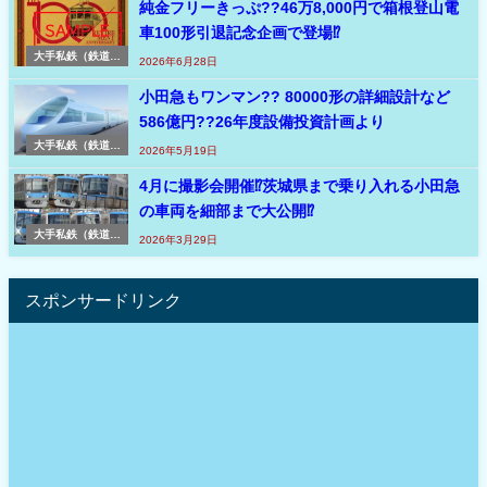
純金フリーきっぷ??46万8,000円で箱根登山電
車100形引退記念企画で登場⁉
大手私鉄（鉄道ニ
2026年6月28日
ュース速報）
小田急もワンマン?? 80000形の詳細設計など
586億円??26年度設備投資計画より
大手私鉄（鉄道ニ
2026年5月19日
ュース速報）
4月に撮影会開催⁉茨城県まで乗り入れる小田急
の車両を細部まで大公開⁉
大手私鉄（鉄道ニ
2026年3月29日
ュース速報）
スポンサードリンク