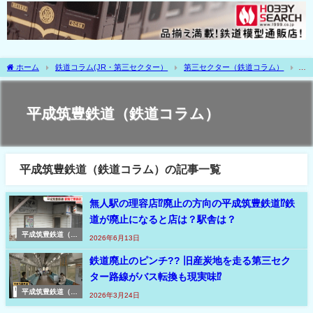
ホーム
鉄道コラム(JR・第三セクター）
第三セクター（鉄道コラム）
平成筑豊鉄道（鉄道コラム）
平成筑豊鉄道（鉄道コラム）
平成筑豊鉄道（鉄道コラム）の記事一覧
無人駅の理容店⁉廃止の方向の平成筑豊鉄道⁉鉄
道が廃止になると店は？駅舎は？
平成筑豊鉄道（鉄
2026年6月13日
道コラム）
鉄道廃止のピンチ?? 旧産炭地を走る第三セク
ター路線がバス転換も現実味⁉
平成筑豊鉄道（鉄
2026年3月24日
道コラム）