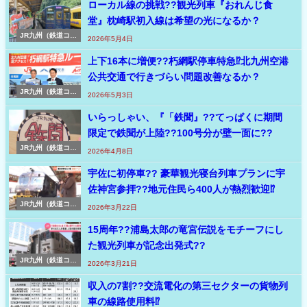
ローカル線の挑戦??観光列車『おれんじ食
堂』枕崎駅初入線は希望の光になるか？
JR九州（鉄道コラ
2026年5月4日
ム）
上下16本に増便??朽網駅停車特急⁉北九州空港
公共交通で行きづらい問題改善なるか？
JR九州（鉄道コラ
2026年5月3日
ム）
いらっしゃい、『「鉄聞』??てっぱくに期間
限定で鉄聞が上陸??100号分が壁一面に??
JR九州（鉄道コラ
2026年4月8日
ム）
宇佐に初停車?? 豪華観光寝台列車プランに宇
佐神宮参拝??地元住民ら400人が熱烈歓迎⁉
JR九州（鉄道コラ
2026年3月22日
ム）
15周年??浦島太郎の竜宮伝説をモチーフにし
た観光列車が記念出発式??
JR九州（鉄道コラ
2026年3月21日
ム）
収入の7割??交流電化の第三セクターの貨物列
車の線路使用料⁉