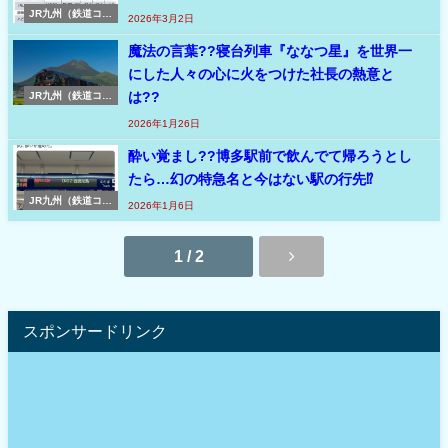
JR九州（鉄道コラ
2026年3月2日
ム）
魔法の言葉??寝台列車『ななつ星』を世界一
にした人々の心に火をつけた社長の熱意と
は??
JR九州（鉄道コラ
ム）
2026年1月26日
酔い覚まし??博多駅前で飲んでて帰ろうとし
たら…幻の特急名と今はない駅の行先⁉
JR九州（鉄道コラ
2026年1月6日
ム）
1 / 2
スポンサードリンク