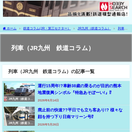
ホーム
鉄道コラム(JR・第三セクター）
JR九州（鉄道コラム）
列車
（JR九州 鉄道コラム）
列車（JR九州 鉄道コラム）
列車（JR九州 鉄道コラム）の記事一覧
運行15周年!?車齢38歳の乗るのが目的の熊本
地震復興シンボル『特急あそぼーい!』⁉
JR九州（鉄道コラ
2026年6月14日
ム）
廃止前の快速??平日でも立ち客あり!? 様々な
顔を持つ下り日南マリーン号⁉
JR九州（鉄道コラ
2026年5月26日
ム）