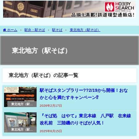
ホーム
駅弁・駅そば
駅そば
東北地方（駅そば）
東北地方（駅そば）
東北地方（駅そば）の記事一覧
駅そばスタンプラリー??2/19から開催！おな
かと心を満たすキャンペーン⁉
東北地方（駅そ
2026年2月17日
ば）
『そば処 はやて』東北本線 八戸駅 在来線
改札前 三陸磯のりそばが人気！
東北地方（駅そ
2025年6月15日
ば）