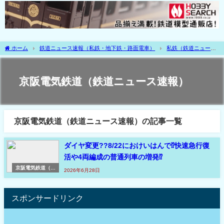
ホーム
鉄道ニュース速報（私鉄・地下鉄・路面電車）
私鉄（鉄道ニュース
速報）
大手私鉄（鉄道ニュース速報）
関西（鉄道ニュース速報）
京阪電
気鉄道（鉄道ニュース速報）
京阪電気鉄道（鉄道ニュース速報）
京阪電気鉄道（鉄道ニュース速報）の記事一覧
ダイヤ変更??8/22におけいはんで⁉快速急行復
活や4両編成の普通列車の増発⁉
京阪電気鉄道（鉄
2026年6月28日
道ニュース速報）
スポンサードリンク