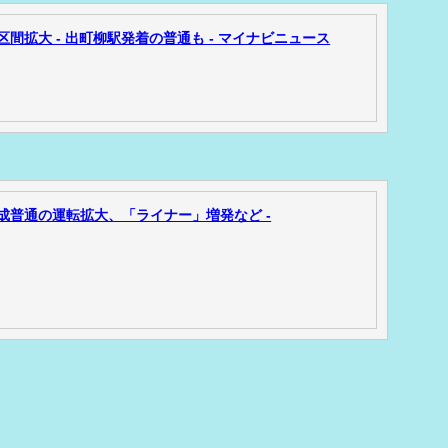
間拡大 - 出町柳駅発着の普通も - マイナビニュース
編成普通の運転拡大、「ライナー」増発など -