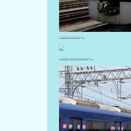
（出典 tk.ismcdn.jp）
（出典 kyoto-np.ismcdn.jp）