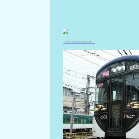
（出典 mokeitetsu.com）