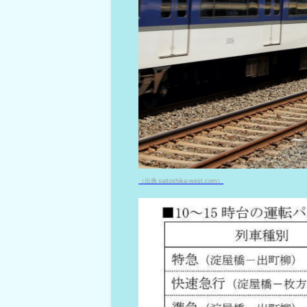
（出典 saitoshika-west.com）