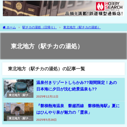
ホーム
駅チカの湯処（日帰り）
東北地方（駅チカの湯処）
東北地方（駅チカの湯処）
東北地方（駅チカの湯処）の記事一覧
温泉付きリゾートしらかみ??期間限定！あの
日本海に夕日が沈む絶景温泉も??
東北地方（駅チカ
2025年12月11日
の湯処）
『磐梯熱海温泉 磐越西線 磐梯熱海駅』夏に
はひんやり泉が魅力の「霊泉」
東北地方（駅チカ
2025年5月28日
の湯処）