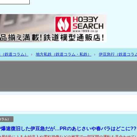
鉄（鉄道コラム）
地方私鉄（鉄道コラム・私鉄）
伊豆急行（鉄道コラ
コラム）
で爆速復旧した伊豆急だが…PRのあじさいや春バラはどこに??
台風6号による土砂流入や電柱損傷などの被害で一部区間の運転を見合わせて