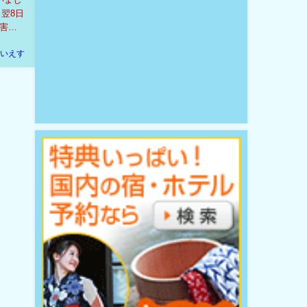
翌8日
害の
いえす