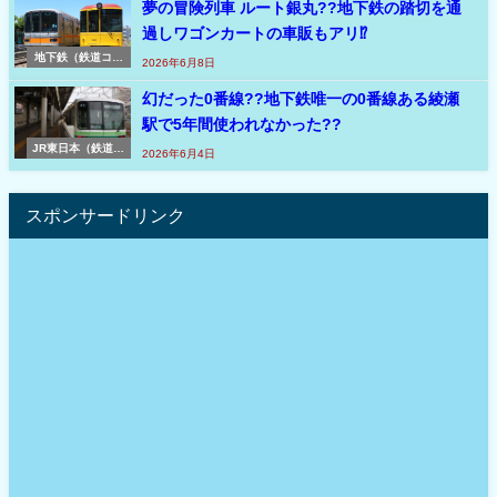
夢の冒険列車 ルート銀丸??地下鉄の踏切を通
過しワゴンカートの車販もアリ⁉
地下鉄（鉄道コラ
2026年6月8日
ム）
幻だった0番線??地下鉄唯一の0番線ある綾瀬
駅で5年間使われなかった??
JR東日本（鉄道コ
2026年6月4日
ラム）
スポンサードリンク