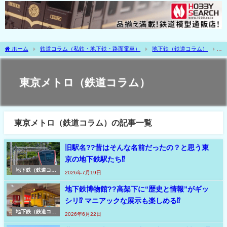
ホーム
鉄道コラム（私鉄・地下鉄・路面電車）
地下鉄（鉄道コラム）
東京メトロ（鉄道コラム）
東京メトロ（鉄道コラム）
東京メトロ（鉄道コラム）の記事一覧
旧駅名??昔はそんな名前だったの？と思う東
京の地下鉄駅たち⁉
地下鉄（鉄道コラ
2026年7月19日
ム）
地下鉄博物館??高架下に“歴史と情報”がギッ
シリ⁉ マニアックな展示も楽しめる⁉
地下鉄（鉄道コラ
2026年6月22日
ム）