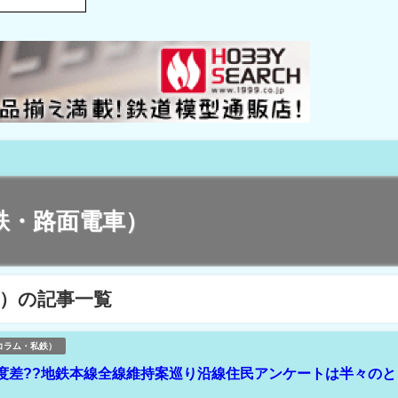
鉄・路面電車）
）の記事一覧
コラム・私鉄）
度差??地鉄本線全線維持案巡り沿線住民アンケートは半々のと