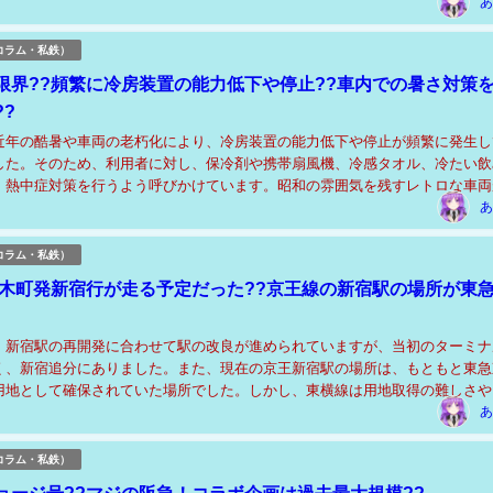
あ
コラム・私鉄）
限界??頻繁に冷房装置の能力低下や停止??車内での暑さ対策を
?
近年の酷暑や車両の老朽化により、冷房装置の能力低下や停止が頻繁に発生し
した。そのため、利用者に対し、保冷剤や携帯扇風機、冷感タオル、冷たい飲
、熱中症対策を行うよう呼びかけています。昭和の雰囲気を残すレトロな車両
録的な暑さへの対応が課題となっています。 ＜関連...
あ
コラム・私鉄）
桜木町発新宿行が走る予定だった??京王線の新宿駅の場所が東
、新宿駅の再開発に合わせて駅の改良が進められていますが、当初のターミナ
く、新宿追分にありました。また、現在の京王新宿駅の場所は、もともと東急
用地として確保されていた場所でした。しかし、東横線は用地取得の難しさや
から新宿延伸を断念し、駅予定地だけが残されまし...
あ
コラム・私鉄）