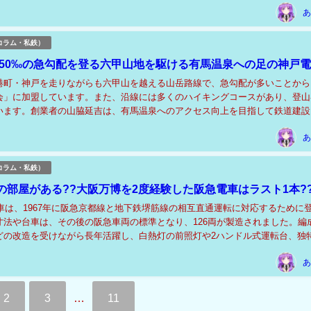
あ
コラム・私鉄）
?50‰の急勾配を登る六甲山地を駆ける有馬温泉への足の神戸電
港町・神戸を走りながらも六甲山を越える山岳路線で、急勾配が多いことから
会」に加盟しています。また、沿線には多くのハイキングコースがあり、登山
います。創業者の山脇延吉は、有馬温泉へのアクセス向上を目指して鉄道建設
に神戸有馬電気鉄道（現在の神戸電鉄）が開業しま...
あ
コラム・私鉄）
の部屋がある??大阪万博を2度経験した阪急電車はラスト1本?
電車は、1967年に阪急京都線と地下鉄堺筋線の相互直通運転に対応するために
寸法や台車は、その後の阪急車両の標準となり、126両が製造されました。編
どの改造を受けながら長年活躍し、白熱灯の前照灯や2ハンドル式運転台、独
音などが特徴です。2014年から廃...
あ
2
3
…
11