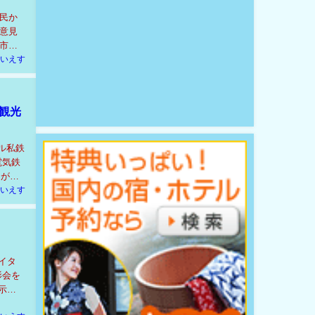
民か
意見
市
いえす
観光
ル私鉄
電気鉄
たが、
いえす
イタ
影会を
示さ