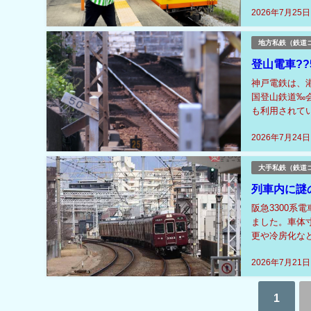
2026年7月25日
地方私鉄（鉄道
登山電車?
神戸電鉄は、
国登山鉄道‰
も利用されて
め、1928年
2026年7月24日
大手私鉄（鉄道
列車内に謎
阪急3300系
ました。車体
更や冷房化な
行音・ブレーキ
2026年7月21日
1