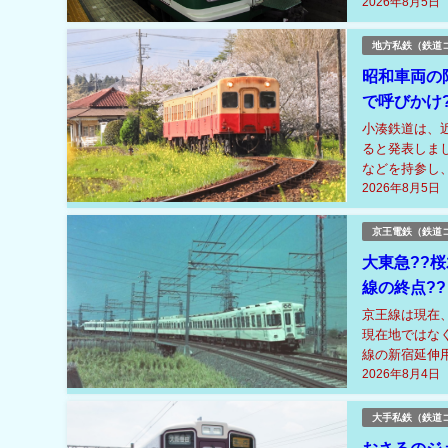
2026年8月5日
地方私鉄（鉄道
昭和車両の
で呼びかけ?
小湊鉄道は、
ると発表しま
などを持参し
2026年8月5日
力の一方で、記
京王電鉄（鉄道
大東急??
線の終点??
京王線は現在
現在地ではな
線の新宿延伸
2026年8月4日
線との競合など
大手私鉄（鉄道