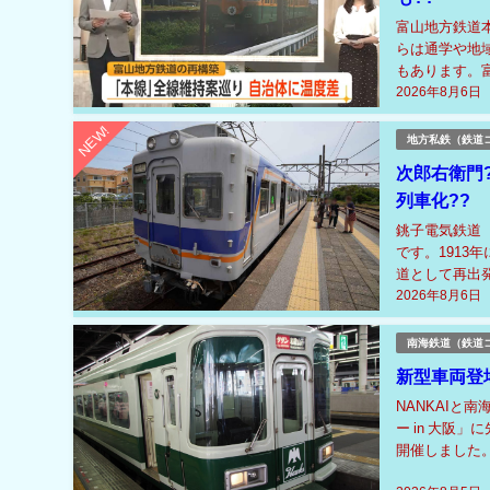
富山地方鉄道
らは通学や地
もあります。
2026年8月6日
町、舟橋村は負
NEW!
地方私鉄（鉄道
次郎右衛門
列車化??
銚子電気鉄道
です。1913
道として再出
2026年8月6日
「ぬれ煎餅」や
南海鉄道（鉄道
新型車両登
NANKAIと
ー in 大阪
開催しました。
れ、南海ホーク