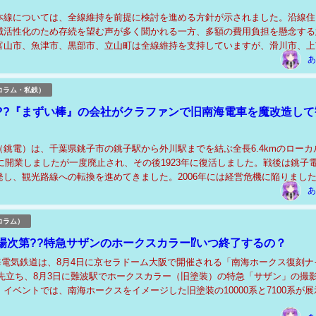
本線については、全線維持を前提に検討を進める方針が示されました。沿線住
域活性化のため存続を望む声が多く聞かれる一方、多額の費用負担を懸念する
富山市、魚津市、黒部市、立山町は全線維持を支持していますが、滑川市、上
担額や分担方法が明確でないことから慎重な姿勢を示し...
あ
コラム・私鉄）
??『まずい棒』の会社がクラファンで旧南海電車を魔改造して
（銚電）は、千葉県銚子市の銚子駅から外川駅までを結ぶ全長6.4kmのローカ
年に開業しましたが一度廃止され、その後1923年に復活しました。戦後は銚子
発し、観光路線への転換を進めてきました。2006年には経営危機に陥りまし
「まずい棒」などのユニークな...
あ
コラム）
場次第??特急サザンのホークスカラー⁉いつ終了するの？
南海電気鉄道は、8月4日に京セラドーム大阪で開催される「南海ホークス復刻ナ
」に先立ち、8月3日に難波駅でホークスカラー（旧塗装）の特急「サザン」の撮
イベントでは、南海ホークスをイメージした旧塗装の10000系と7100系が展
スの球団マークや旧社章も...