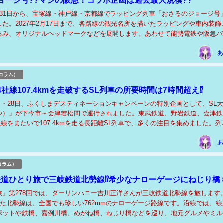
ョージ号??マジの阪急！コラボ企画は過去最大規模??
月31日から、宝塚線・神戸線・京都線でラッピング列車「おさるのジョージ号
た。2027年2月17日まで、各路線の観光名所を描いたラッピングや車内装飾
るみ、オリジナルヘッドマークなどを展開します。あわせて能勢電鉄や阪急バ
もコラボ企画やグッズ販売を実施し、過...
あ
コラム）
社線107.4kmを走破するSL列車の所要時間は7時間超え⁉
27日・28日、ふくしまデスティネーションキャンペーンの特別企画として、SL
つ）」が下今市～会津若松間で運行されました。東武鉄道、野岩鉄道、会津鉄
社線をまたいで107.4kmを走る長距離SL列車で、多くの注目を集めました。列
の充実と会津地域の活性化を目的...
あ
コラム）
鉄道ひとり旅で三岐鉄道北勢線⁉希少なナローゲージにねじり橋
旅」第278回では、ダーリンハニー吉川正洋さんが三岐鉄道北勢線を旅します
えた北勢線は、全国でも珍しい762mmのナローゲージ路線です。沿線では、線
ポットや鉄橋、嘉例川橋、めがね橋、ねじり橋などを巡り、地元グルメやミル
も味わいます。のどかな風景やナローゲー...