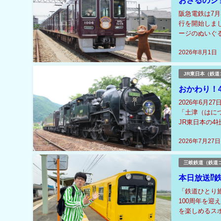
おさるのジ
阪急電鉄は7
行を開始しまし
ージのぬいぐ
沿線商業施設で
2026年8月1日
JR東日本（鉄道
おかわり！4
2026年6月
「土津（はに
JR東日本の4
観光周遊ルート
2026年7月27日
三岐鉄道（鉄道
本日放送⁉
「鉄道ひとり
100周年を迎
を楽しめるス
米のジェラート