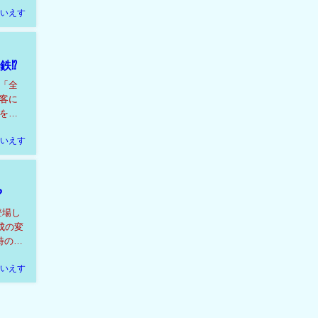
いえす
鉄⁉
「全
客に
を進
いえす
?
登場し
成の変
特の走
いえす