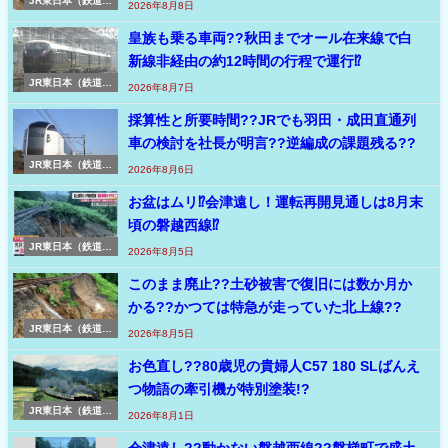
JR東日本（鉄道ニ
2026年8月8日
ュース速報 東日
本）
皇族も乗る車両??秋田までオール在来線で白
新線非経由の約12時間の行程で運行⁉
JR東日本（鉄道ニ
2026年8月7日
ュース速報 東日
本）
採算性と所要時間??JRでも羽田・成田直通列
車の検討を社長が明言??逆編成の課題残る??
JR東日本（鉄道ニ
2026年8月6日
ュース速報 東日
本）
お盆はムリ⁉会津遠し！運転再開見通しは8月末
頃の磐越西線⁉
JR東日本（鉄道ニ
2026年8月5日
ュース速報 東日
本）
このまま廃止??土砂被害で復旧には数か月か
かる??かつては特急が走っていた北上線??
JR東日本（鉄道ニ
2026年8月5日
ュース速報 東日
本）
お色直し??80歳児の貴婦人C57 180 SLばんえ
つ物語の牽引機が特別塗装!?
JR東日本（鉄道ニ
2026年8月1日
ュース速報 東日
本）
会津遠し??動かない磐越西線??磐梯町で盛土