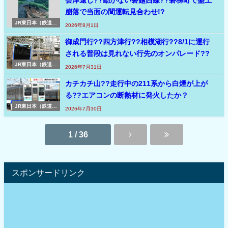
崩落で当面の間運転見合わせ!?
JR東日本（鉄道ニ
2026年8月1日
ュース速報 東日
本）
御成門行??四方津行??相模湖行??8/1に運行
される普段は見れない行先のオンパレード??
JR東日本（鉄道ニ
2026年7月31日
ュース速報 東日
本）
カチカチ山??走行中の211系から白煙が上が
る??エアコンの断熱材に発火したか？
JR東日本（鉄道ニ
2026年7月30日
ュース速報 東日
本）
1 / 36
スポンサードリンク