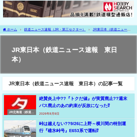
ホーム
鉄道ニュース速報（JR・第三セクター）
JR東日本（鉄道ニュース
速報 東日本）
JR東日本（鉄道ニュース速報 東日
本）
JR東日本（鉄道ニュース速報 東日本）の記事一覧
絶賛炎上中??『トクだ値』が実質廃止??週末
パス廃止のあの約束が反故になった⁉
JR北海道（鉄道ニ
2026年8月9日
ュース速報 北海
道）
峠は越えない??9/26に上野～横川間の特別運
行『碓氷峠号』E653系で運転⁉