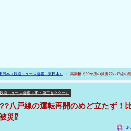
R東日本（鉄道ニュース速報 東日本）
高架橋で20か所の被害??八戸線の
鉄道ニュース速報（JR・第三セクター）
害??八戸線の運転再開のめど立たず！
被災⁉
あ