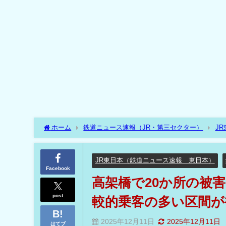
ホーム
鉄道ニュース速報（JR・第三セクター）
J
開のめど立たず！比較的乗客の多い区間が被災⁉
JR東日本（鉄道ニュース速報 東日本）
Facebook
高架橋で20か所の被
post
較的乗客の多い区間が
2025年12月11日
2025年12月11日
はてブ