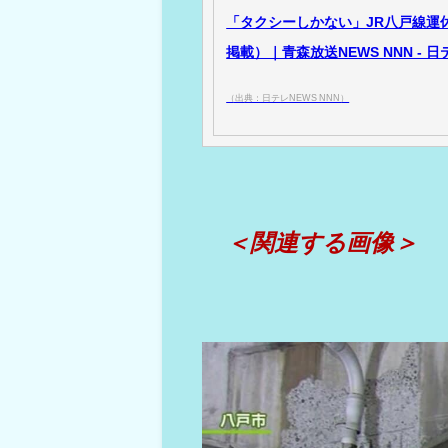
「タクシーしかない」JR八戸線運休続
掲載）｜青森放送NEWS NNN - 日
（出典：日テレNEWS NNN）
＜関連する画像＞