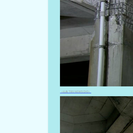
（出典 TBS NEWS DIG）