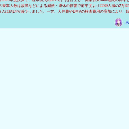
の乗車人数は故障などによる減便・運休の影響で前年度より2289人減の2万32
収入は約14％減少しました。一方、人件費やDMVの検査費用の増加により、
3％増加しました。現在は3...
あ