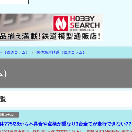
ー（鉄道コラム）
阿佐海岸鉄道（鉄道コラム）
ム）
覧
鉄道コラム）
休??5/28から不具合や点検が重なり3台全てが走行できない??
2025年度決算で、経常損失約9173万円を計上し、開業以来34年連続の赤字