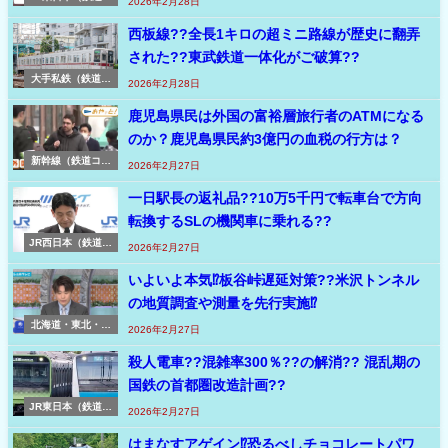
2026年2月28日
ュース速報 東日
本）
西板線??全長1キロの超ミニ路線が歴史に翻弄
された??東武鉄道一体化がご破算??
大手私鉄（鉄道コ
2026年2月28日
ラム・私鉄）
鹿児島県民は外国の富裕層旅行者のATMになる
のか？鹿児島県民約3億円の血税の行方は？
新幹線（鉄道コラ
2026年2月27日
ム）
一日駅長の返礼品??10万5千円で転車台で方向
転換するSLの機関車に乗れる??
JR西日本（鉄道ニ
2026年2月27日
ュース速報 西日
本）
いよいよ本気⁉板谷峠遅延対策??米沢トンネル
の地質調査や測量を先行実施⁉
北海道・東北・秋
2026年2月27日
田・山形・上越・
北陸新幹線（鉄道
殺人電車??混雑率300％??の解消?? 混乱期の
ニュース速報 新
国鉄の首都圏改造計画??
幹線）
JR東日本（鉄道コ
2026年2月27日
ラム）
はまなすアゲイン⁉恐るべしチョコレートパワ