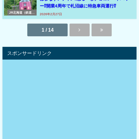
ー⁉開業4周年で札沼線に特急車両運行⁉
JR北海道（鉄道ニ
2026年2月27日
ュース速報 北海
道）
1 / 14
スポンサードリンク