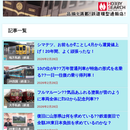
記事一覧
シマテツ、お前もか⁉ことし4月から運賃値上
げ！20年間、よく頑張ったな！
地方私鉄（鉄道ニ
2026年2月28日
ュース速報）
10の位が8??万年普通列車が特急の形式を名乗
る??一日一往復の乗り得列車！
JR四国（鉄道コラ
2026年2月28日
ム）
フルマルーン??気品あふれる塗装が昔のよう
に車両全体に⁉3/2から記念列車??
大手私鉄（鉄道ニ
2026年2月28日
ュース速報）
復旧に山形県は何を求めている??鉄道復旧で
全額JR東日本負担を求めているのかな？
JR東日本（鉄道ニ