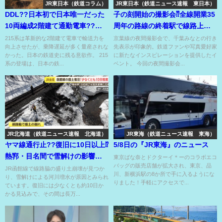
JR東日本（鉄道コラム）
JR東日本（鉄道ニュース速報 東日本）
DDL??日本初で日本唯一だった
子の刻開始の撮影会⁇全線開業35
10両編成2階建て通勤電車??量
周年の路線の終着駅で線路上か
産されず廃車の理由が…
らの撮影もOK??
215系は革新的な2階建て電車で輸送力を
京葉線の夜間撮影会で、千葉みなとの行き
向上させたが、乗降遅延が多く量産されな
先表示が印象的。鉄道ファンや写真愛好家
かった。日本の鉄道史に残る意欲作。 215
に新たなインスピレーションを提供したイ
系の登場は、日本の鉄...
ベント。 今回の夜間撮影会...
JR北海道（鉄道ニュース速報 北海道）
JR東海（鉄道ニュース速報 東海）
ヤマ線通行止??復旧に10日以上⁉
5/8日の『JR東海』のニュース
熱郛・目名間で雪解けの影響で
東京ばな奈とドクターイ＊ーのコラボエコ
バッグの販売店舗が拡大され、東京、品
盛土崩落⁉
JR函館線で線路脇の盛り土崩壊が見つか
川、新横浜駅の8か所で手に入るようにな
り、雪解けによる河川増水が原因とみられ
りました！手軽にアクセスで...
ています。復旧には少なくとも約10日か
かる見込みで、その間は長万...