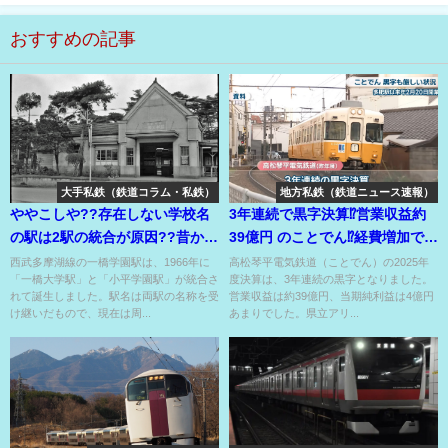
おすすめの記事
大手私鉄（鉄道コラム・私鉄）
地方私鉄（鉄道ニュース速報）
ややこしや??存在しない学校名
3年連続で黒字決算⁉営業収益約
の駅は2駅の統合が原因??昔から
39億円 のことでん⁉経費増加で実
の謎のデルタ地帯??
は苦しい??
西武多摩湖線の一橋学園駅は、1966年に
高松琴平電気鉄道（ことでん）の2025年
「一橋大学駅」と「小平学園駅」が統合さ
度決算は、3年連続の黒字となりました。
れて誕生しました。駅名は両駅の名称を受
営業収益は約39億円、当期純利益は4億円
け継いだもので、現在は周...
あまりでした。県立アリ...