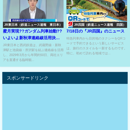
JR東日本（鉄道ニュース速報 東日本）
JR四国（鉄道ニュース速報 四国）
蜜月実現??ガンダム列車始動??
7/18日の『JR四国』のニュース
いよいよ新秋津連絡線活用決定⁉
特急列車内から目的地のタクシーをQRコ
ードで予約できるという新しいサービス
西武線からTDRへ??
JR東日本と西武鉄道は、武蔵野線・新秋
は、旅行のスタイルを一新するものです。
津駅と池袋線・所沢駅を結ぶ連絡線を活用
特に、初めて訪れる地域では...
し、2029年3月から年間約50日、両社エリ
アを直通する臨時観...
スポンサードリンク