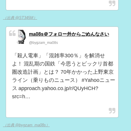
（出典 @ST345M）
ma08s＠フォロー外からごめんなさい
@bygzam_ma08s
「殺人電車」「混雑率300％」を解消せ
よ！ 混乱期の国鉄「今思うとビックリ首都
圏改造計画」とは？ 70年かかった上野東京
ライン（乗りものニュース） #Yahooニュー
ス approach.yahoo.co.jp/r/QUyHCH?
src=h…
（出典 @bygzam_ma08s）