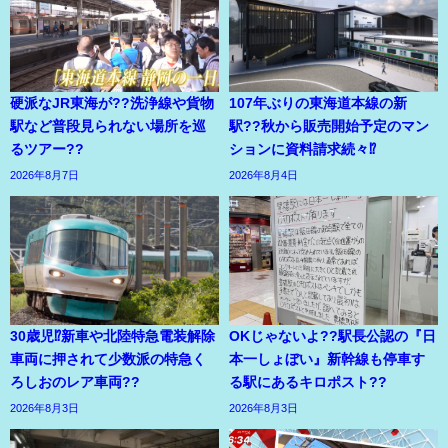
硬派なJR東海が??洗浄線や貨物
107年ぶりの東海道本線の新
駅など普段見られない場所を巡
駅??秋から販売開始予定のマン
るツアー??
ションに資料請求続々⁉
2026年8月7日
2026年8月4日
30歳児⁉新車や北陸特急電装解除
OKじゃないよ??駅長公認の『日
車両に押されて少数派の特急く
本一しょぼい』新幹線も停車す
ろしおのレア車両??
る駅にあるキロポスト??
2026年8月3日
2026年8月3日