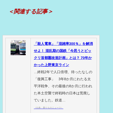
＜関連する記事＞
「殺人電車」「混雑率300％」を解消
せよ！ 混乱期の国鉄「今思うとビッ
クリ首都圏改造計画」とは？ 70年か
かった上野東京ライン
…終戦2年で人口倍増、待ったなしの
「復興工事」 3年8か月にわたる太
平洋戦争、その最後の8か月に行われ
た本土空襲で終戦時の日本は荒廃し
ていました。鉄道…
（出典：乗りものニュース）