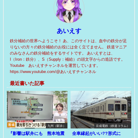
あいえす
鉄分補給の世界へようこそ！ あ、このサイトは、血中の鉄分が足
りないの方々の鉄分補給のお役には全く立てません。 鉄道マニア
のみなさんの鉄分補給をするサイトです。 あいえすとは、
I（Iron：鉄分）、S（Supply：補給）の頭文字からの造語です。
Youtube あいえすチャンネルを運営しています。
https://www.youtube.com/@あいえすチャンネル
最近書いた記事
九州（駅弁）
京成電鉄（鉄道コラム）
『影響は駅弁にも 熊本地震
全車縁起がいい??形式に