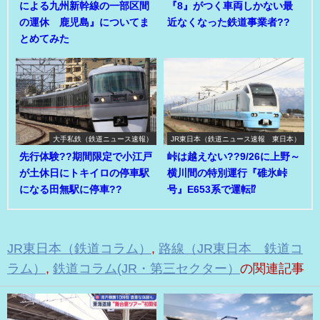
による九州新幹線の一部区間
『8』がつく車両しかない最
の運休 鹿児島』についてま
近なくなった鉄道事業者??
とめてみた
大手私鉄（鉄道ニュース速報）
JR東日本（鉄道ニュース速報 東日本）
先行体験??期間限定で小江戸
峠は越えない??9/26に上野～
が土休日にトキイロの停車駅
横川間の特別運行『碓氷峠
になる田無駅に停車??
号』E653系で運転⁉
JR東日本（鉄道コラム）
,
路線（JR東日本 鉄道コ
ラム）
,
鉄道コラム(JR・第三セクター）
の関連記事