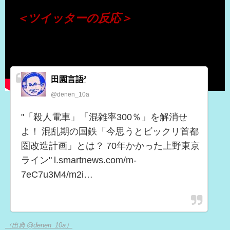
＜ツイッターの反応＞
田園言語²
@denen_10a
"「殺人電車」「混雑率300％」を解消せ
よ！ 混乱期の国鉄「今思うとビックリ首都
圏改造計画」とは？ 70年かかった上野東京
ライン" l.smartnews.com/m-
7eC7u3M4/m2i…
（出典 @denen_10a）