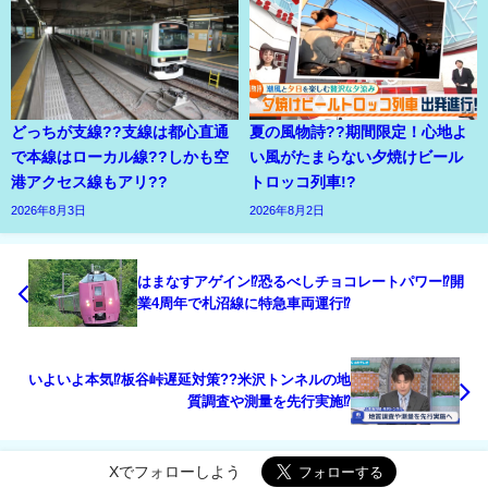
どっちが支線??支線は都心直通
夏の風物詩??期間限定！心地よ
で本線はローカル線??しかも空
い風がたまらない夕焼けビール
港アクセス線もアリ??
トロッコ列車!?
2026年8月3日
2026年8月2日
はまなすアゲイン⁉恐るべしチョコレートパワー⁉開
業4周年で札沼線に特急車両運行⁉
いよいよ本気⁉板谷峠遅延対策??米沢トンネルの地
質調査や測量を先行実施⁉
Xでフォローしよう