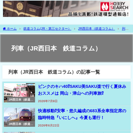
ホーム
鉄道コラム(JR・第三セクター）
JR西日本（鉄道コラム）
列車
（JR西日本 鉄道コラム）
列車（JR西日本 鉄道コラム）
列車（JR西日本 鉄道コラム）の記事一覧
ピンクのキハ40⁉SAKU美SAKU楽で行く夏休み
おススメは 岡山・津山への列車旅⁉
JR西日本（鉄道コ
2026年7月9日
ラム）
快適移動⁉安寧・悠久編成の683系全車指定席の
臨時特急『いにしへ』今夏も運行！
JR西日本（鉄道コ
2026年6月22日
ラム）