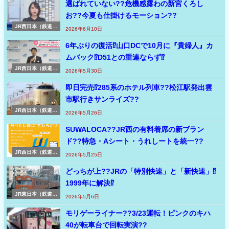
選ばれていない??危機感露わの新宮くろし
お??今夏も仕掛けるモーション??
JR西日本（鉄道コ
2026年6月10日
ラム）
6年ぶりの復活⁉山口DCで10月に『貴婦人』カ
ムバック⁉D51との重連ならず⁉
JR西日本（鉄道コ
2026年5月30日
ラム）
即日完売⁉285系のホテル列車??松江駅発出雲
市駅行きサンライズ??
JR西日本（鉄道コ
2026年5月26日
ラム）
SUWALOCA??JR西の有料着席の新ブラン
ド??特急・Aシート・うれしートを統一??
JR西日本（鉄道コ
2026年5月25日
ラム）
どっちが上??JRの「特別快速」と「新快速」⁉
1999年に解決⁉
JR東日本（鉄道コ
2026年5月6日
ラム）
モリゲーライナー??3/23運転！ピンクのキハ
40が転車台で回転実演??