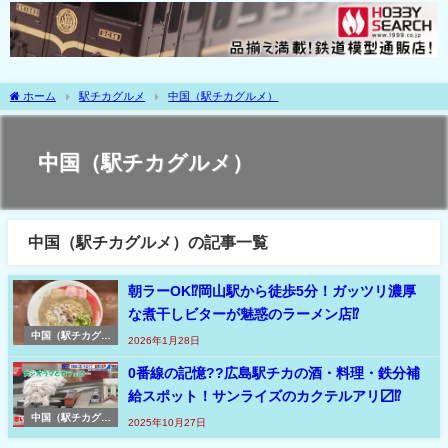
ホーム
駅チカグルメ
中国（駅チカグルメ）
中国（駅チカグルメ）
中国（駅チカグルメ）の記事一覧
朝ラーOK⁉岡山駅から徒歩5分！ガッツリ濃厚
な煮干しビターが魅惑のラーメン店⁉
中国（駅チカグル
2026年1月28日
メ）
0番線の記憶??広島駅チカの酒・料理・鉄分補
給スポット！サンライズのカクテルアリ〼⁉
中国（駅チカグル
2025年10月27日
メ）