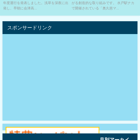
年度運行を発表しました。浅草を深夜に出
がる創造的な取り組みです。 水戸駅ナカ
発し、早朝に会津高...
で開催されている「奥久慈マ...
スポンサードリンク
月別アーカイ