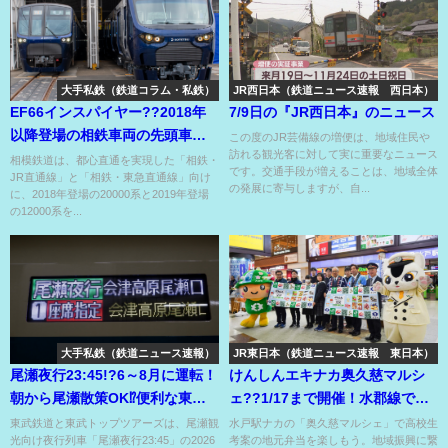
大手私鉄（鉄道コラム・私鉄）
JR西日本（鉄道ニュース速報 西日本）
EF66インスパイヤー??2018年
7/9日の『JR西日本』のニュース
以降登場の相鉄車両の先頭車の
この度のJR芸備線の増便は、地域住民や
訪れる観光客に対して実に重要なニュース
グリル風デザイン⁉
相模鉄道は、都心直通を実現した「相鉄・
です。交通手段が増えることは、地域全体
JR直通線」と「相鉄・東急直通線」向け
の発展に寄与しますが、自...
に、2018年登場の20000系と2019年登場
の12000系を...
大手私鉄（鉄道ニュース速報）
JR東日本（鉄道ニュース速報 東日本）
尾瀬夜行23:45!?6～8月に運転！
けんしんエキナカ奥久慈マルシ
朝から尾瀬散策OK⁉便利な東武
ェ??1/17まで開催！水郡線で
から3セク直通夜行⁉
『はこビュン』デビューか？
東武鉄道と東武トップツアーズは、尾瀬観
水戸駅ナカの「奥久慈マルシェ」で高校生
光向け夜行列車「尾瀬夜行23:45」の2026
考案の地元弁当を楽しもう。地域振興に繋