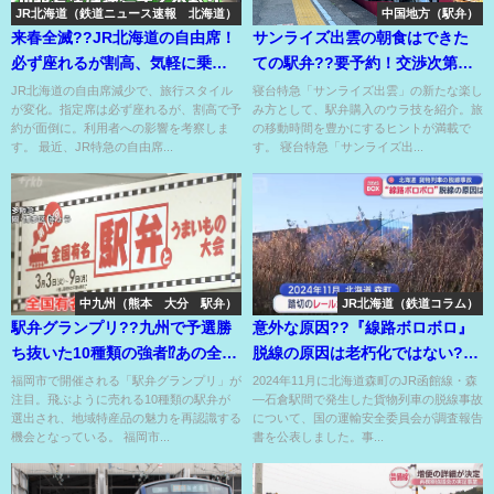
JR北海道（鉄道ニュース速報 北海道）
中国地方（駅弁）
来春全滅??JR北海道の自由席！
サンライズ出雲の朝食はできた
必ず座れるが割高、気軽に乗れ
ての駅弁??要予約！交渉次第で
ず予約が面倒⁉
381系・115系駅弁もOK??
JR北海道の自由席減少で、旅行スタイル
寝台特急「サンライズ出雲」の新たな楽し
が変化。指定席は必ず座れるが、割高で予
み方として、駅弁購入のウラ技を紹介。旅
約が面倒に。利用者への影響を考察しま
の移動時間を豊かにするヒントが満載で
す。 最近、JR特急の自由席...
す。 寝台特急「サンライズ出...
中九州（熊本 大分 駅弁）
JR北海道（鉄道コラム）
駅弁グランプリ??九州で予選勝
意外な原因??『線路ボロボロ』
ち抜いた10種類の強者⁉あの全線
脱線の原因は老朽化ではない??
被災の無人駅の駅弁も??
北海道の貨物列車脱線事故??
福岡市で開催される「駅弁グランプリ」が
2024年11月に北海道森町のJR函館線・森
注目。飛ぶように売れる10種類の駅弁が
―石倉駅間で発生した貨物列車の脱線事故
選出され、地域特産品の魅力を再認識する
について、国の運輸安全委員会が調査報告
機会となっている。 福岡市...
書を公表しました。事...