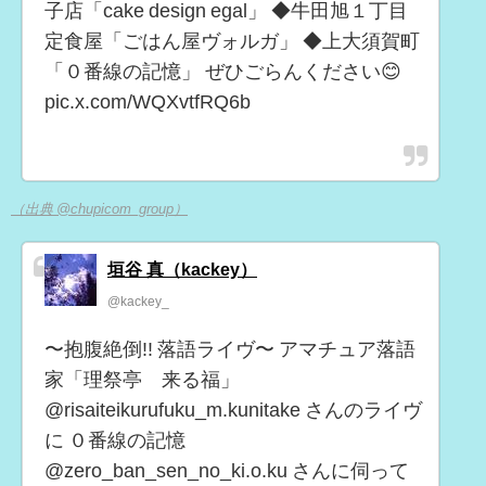
子店「cake design egal」 ◆牛田旭１丁目
定食屋「ごはん屋ヴォルガ」 ◆上大須賀町
「０番線の記憶」 ぜひごらんください😊
pic.x.com/WQXvtfRQ6b
（出典 @chupicom_group）
垣谷 真（kackey）
@kackey_
〜抱腹絶倒!! 落語ライヴ〜 アマチュア落語
家「理祭亭 来る福」
@risaiteikurufuku_m.kunitake さんのライヴ
に ０番線の記憶
@zero_ban_sen_no_ki.o.ku さんに伺って