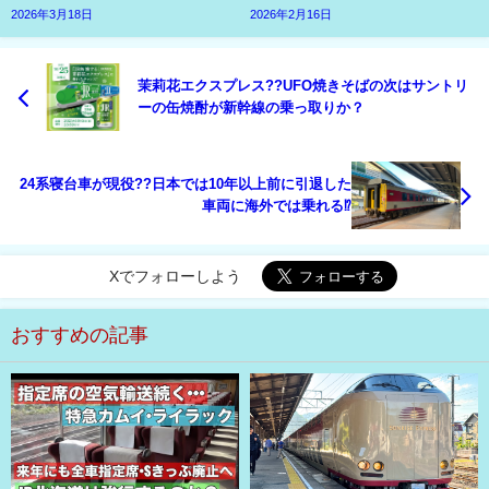
2026年3月18日
2026年2月16日
茉莉花エクスプレス??UFO焼きそばの次はサントリ
ーの缶焼酎が新幹線の乗っ取りか？
24系寝台車が現役??日本では10年以上前に引退した
車両に海外では乗れる⁉
Xでフォローしよう
おすすめの記事