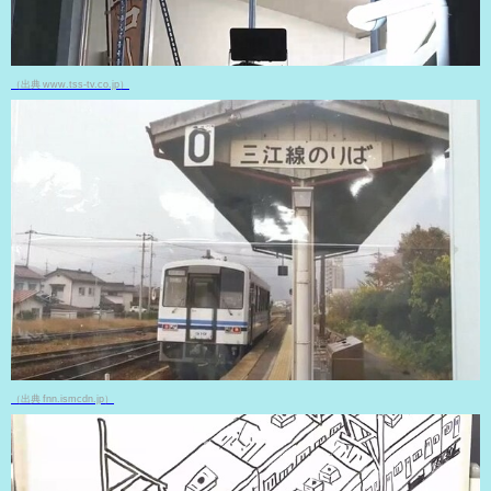
（出典 www.tss-tv.co.jp）
（出典 fnn.ismcdn.jp）