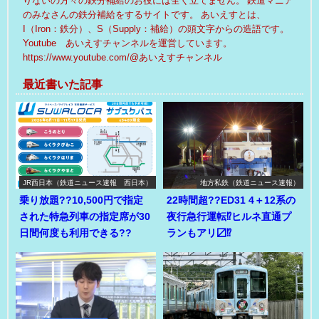
りないの方々の鉄分補給のお役には全く立てません。 鉄道マニア
のみなさんの鉄分補給をするサイトです。 あいえすとは、
I（Iron：鉄分）、S（Supply：補給）の頭文字からの造語です。
Youtube あいえすチャンネルを運営しています。
https://www.youtube.com/@あいえすチャンネル
最近書いた記事
JR西日本（鉄道ニュース速報 西日本）
地方私鉄（鉄道ニュース速報）
乗り放題??10,500円で指定
22時間超??ED31 4＋12系の
された特急列車の指定席が30
夜行急行運転⁉ヒルネ直通プ
日間何度も利用できる??
ランもアリ〼⁉