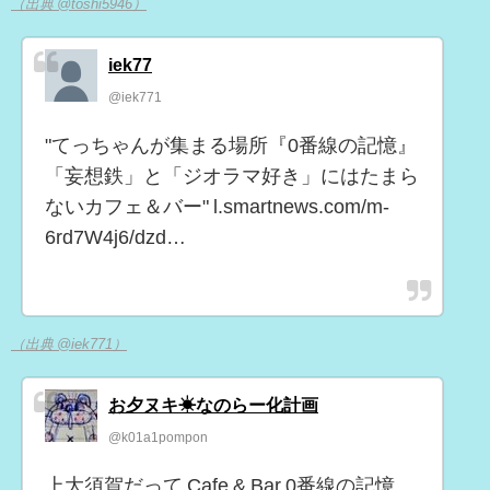
（出典 @toshi5946）
iek77
@iek771
"てっちゃんが集まる場所『0番線の記憶』
「妄想鉄」と「ジオラマ好き」にはたまら
ないカフェ＆バー" l.smartnews.com/m-
6rd7W4j6/dzd…
（出典 @iek771）
お夕ヌキ☀なのらー化計画
@k01a1pompon
上大須賀だって Cafe & Bar 0番線の記憶