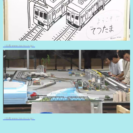
（出典 www.tss-tv.co.jp）
（出典 www.tss-tv.co.jp）