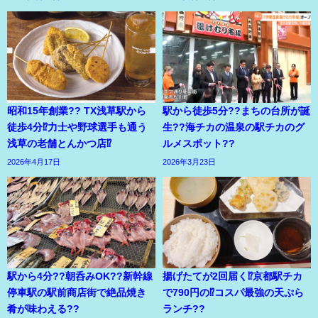
昭和15年創業?? TX浅草駅から
駅から徒歩5分??まちの台所が誕
徒歩4分⁉力士や野球選手も通う
生??海チカの温泉の駅チカのグ
浅草の老舗とんかつ店⁉
ルメスポット??
2026年4月17日
2026年3月23日
駅から4分??朝呑みOK??新幹線
揚げたてが2回届く⁉京都駅チカ
停車駅の駅前商店街で絶品焼き
で790円の⁉コスパ最強の天ぷら
肴が味わえる??
ランチ??