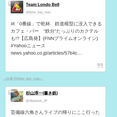
Team Londo Bell
@false_bay_max
#t「0番線」で乾杯 鉄道模型に没入できる
カフェ・バー “鉄分”たっぷりのカクテル
も!?【広島発】(FNNプライムオンライン)
#Yahooニュース
news.yahoo.co.jp/articles/57b4c…
（出典 @false_bay_max）
杉山淳一(書き鉄)
@Skywave_JP
芸備線六角さんライブの帰りにここ行った