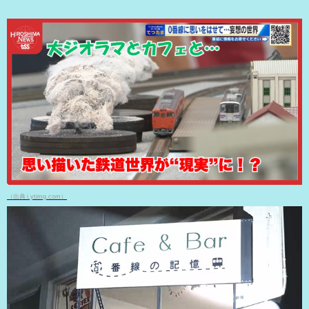
（出典 i.ytimg.com）