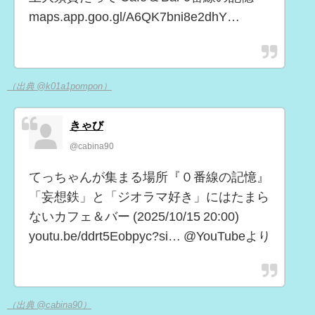
maps.app.goo.gl/A6QK7bni8e2dhY…
（出典 @k01a1pompon）
きゃび
@cabina90
てっちゃんが集まる場所『０番線の記憶』
「妄想鉄」と「ジオラマ好き」にはたまら
ないカフェ＆バー (2025/10/15 20:00)
youtu.be/ddrt5Eobpyc?si… @YouTubeより
（出典 @cabina90）