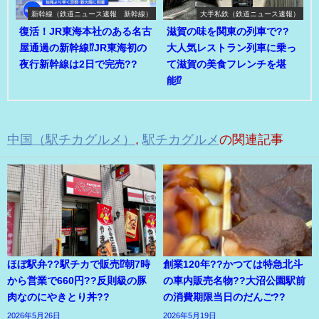
新幹線（鉄道ニュース速報 新幹線）
大手私鉄（鉄道ニュース速報）
復活！JR東海本社のある名古
滋賀の味を関東の列車で??
屋通過の新幹線⁉JR東海初の
大人気レストラン列車に乗っ
夜行新幹線は2日で完売??
て滋賀の美食フレンチを堪
能⁉
中国（駅チカグルメ）
,
駅チカグルメ
の関連記事
ほぼ駅弁??駅チカで販売⁉朝7時
創業120年??かつては特急北斗
から営業で660円??反則級の豚
の車内販売名物??大沼公園駅前
肉なのにやきとり丼??
の消費期限当日のだんご??
2026年5月26日
2026年5月19日