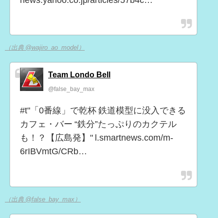
（出典 @wajiro_ao_model）
Team Londo Bell
@false_bay_max
#t"「0番線」で乾杯 鉄道模型に没入できる
カフェ・バー “鉄分”たっぷりのカクテル
も！？【広島発】" l.smartnews.com/m-
6rIBVmtG/CRb…
（出典 @false_bay_max）