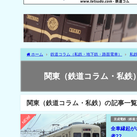
ホーム
鉄道コラム（私鉄・地下鉄・路面電車）
私
関東（鉄道コラム・私鉄
関東（鉄道コラム・私鉄）の記事一
NEW!
京成電鉄（鉄道
全車縁起が
者??