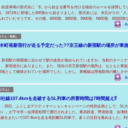
、鉄道車両の形式名に「8」から始まる番号を付ける独自のルールを採用して
、1971年に登場した800形から始まりました。形式名には、末広がりの「八
ていたそうです。その後、8000形、8800形、8900形、N800形、80000形
る車両が次々と登場...
あ
コラム・私鉄）
桜木町発新宿行が走る予定だった??京王線の新宿駅の場所が東
、新宿駅の再開発に合わせて駅の改良が進められていますが、当初のターミナ
く、新宿追分にありました。また、現在の京王新宿駅の場所は、もともと東急
用地として確保されていた場所でした。しかし、東横線は用地取得の難しさや
から新宿延伸を断念し、駅予定地だけが残されまし...
あ
コラム）
社線107.4kmを走破するSL列車の所要時間は7時間超え⁉
27日・28日、ふくしまデスティネーションキャンペーンの特別企画として、SL
つ）」が下今市～会津若松間で運行されました。東武鉄道、野岩鉄道、会津鉄
社線をまたいで107.4kmを走る長距離SL列車で、多くの注目を集めました。列
の充実と会津地域の活性化を目的...