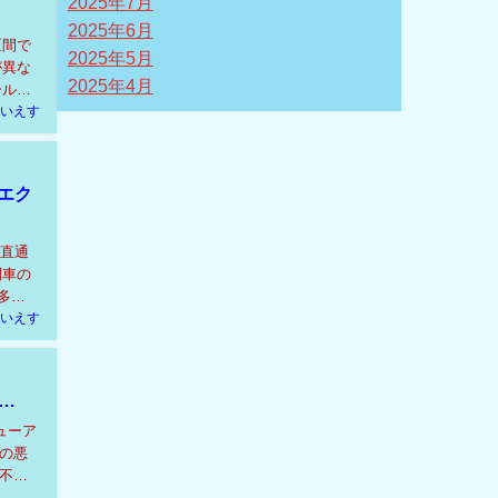
2025年7月
2025年6月
区間で
2025年5月
が異な
2025年4月
ール幅
いえす
エク
を直通
列車の
多方
いえす
…
ューア
の悪
不足