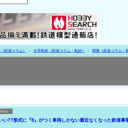
鉄（鉄道コラム）
大手私鉄（鉄道コラム・私鉄）
関東（鉄道コラム・
）
覧
コラム）
いい??形式に『8』がつく車両しかない最近なくなった鉄道事