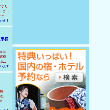
いまし
」とい
など、
いえす
急東横
ルは
東横
山手
いえす
大樹
道、
車は