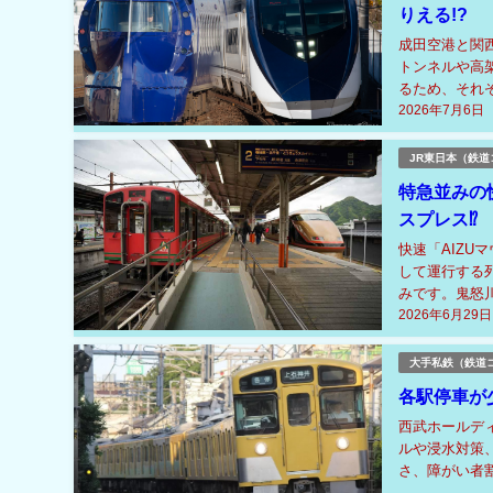
りえる!?
成田空港と関
トンネルや高
るため、それ
2026年7月6日
が同じため、両
JR東日本（鉄道
特急並みの
スプレス⁉
快速「AIZU
して運行する
みです。鬼怒
2026年6月29日
まで111.6k
大手私鉄（鉄道
各駅停車が
西武ホールデ
ルや浸水対策
さ、障がい者
への対応として