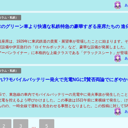
あ
コラム・私鉄）
JRのグリーン車より快適な私鉄特急の豪華すぎる座席たちの 進
級座席は、1929年に東武鉄道の貴賓・展望車が登場したことに始まります。
室設備や伊豆急行の「ロイヤルボックス」など、豪華な設備が発展しました。1
アーバンライナー」に本格的な上級クラスである「デラックスシート」が登場
は東武「スペーシア」の個室や小田急「RSE...
あ
コラム・私鉄）
れ??モバイルバッテリー発火で充電NGに⁉賛否両論でにぎやか
NSで、東急線の車内でモバイルバッテリーの充電中に発火事故が発生したこ
充電を控えるよう呼びかけました。この事故は15日午前に東横線で発生し、
ものの、一時全線で運転を見合わせる事態となりました。この投稿に対してS
喚起を支持する声がある一方で、「充電を控え...
あ
2
3
…
5