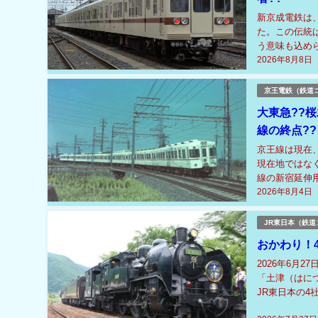
新京成電鉄は
た。この伝統は
う意味も込められ
2026年8月8日
「8」から始ま
京王電鉄（鉄道
大東急??
線の終点??
京王線は現在
現在地ではな
線の新宿延伸
2026年8月4日
線との競合など
JR東日本（鉄道
おかわり！4
2026年6月
「土津（はに
JR東日本の4
観光周遊ルート