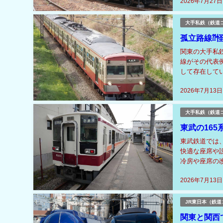
2026年7月27日
大手私鉄（鉄道
孤立路線⁇
関東の大手私
線がその代表
して存在して
目的とした多摩
2026年7月13日
大手私鉄（鉄道
東武の165
東武鉄道では、
快適な座席や設
冷房や座席の
の後、6050
2026年7月13日
JR東日本（鉄道
関東と関西