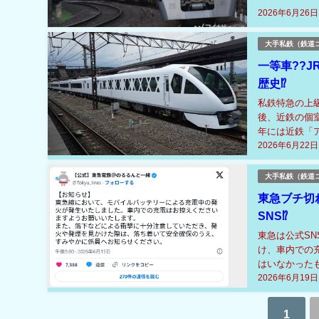
2026年6月26日
大手私鉄（鉄道
一等車??
歴史⁉
私鉄特急の上
後、近鉄の個
年には近鉄「
2026年6月22日
1990年代に
大手私鉄（鉄道
東急ブチ切
SNS⁉
東急は公式S
け、車内での
はいなかった
2026年6月19日
は、東急の注意
1