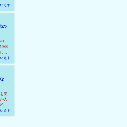
いえす
化の
その
988
し、
いえす
な
とを受
けが人
NSで
いえす