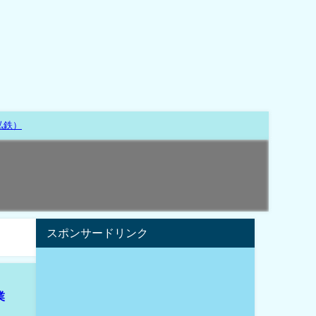
私鉄）
スポンサードリンク
業