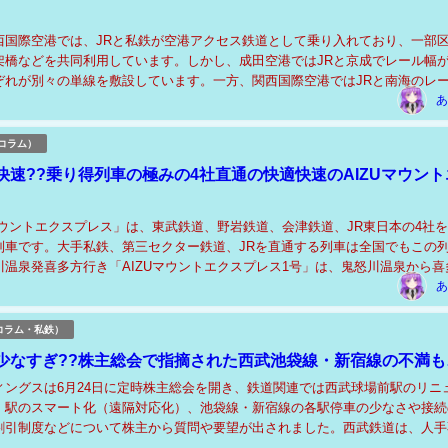
西国際空港では、JRと私鉄が空港アクセス鉄道として乗り入れており、一部
架橋などを共同利用しています。しかし、成田空港ではJRと京成でレール幅
ぞれが別々の単線を敷設しています。一方、関西国際空港ではJRと南海のレ
社が同じ複線を共用しています。この違いによ...
あ
コラム）
快速??乗り得列車の極みの4社直通の快適快速のAIZUマウント
マウントエクスプレス」は、東武鉄道、野岩鉄道、会津鉄道、JR東日本の4社
列車です。大手私鉄、第三セクター鉄道、JRを直通する列車は全国でもこの
川温泉発喜多方行き「AIZUマウントエクスプレス1号」は、鬼怒川温泉から喜
mを約2時間45分で運行します。使...
あ
コラム・私鉄）
少なすぎ??株主総会で指摘された西武池袋線・新宿線の不満も
ィングスは6月24日に定時株主総会を開き、鉄道関連では西武球場前駅のリニ
、駅のスマート化（遠隔対応化）、池袋線・新宿線の各駅停車の少なさや接続
割引制度などについて株主から質問や要望が出されました。西武鉄道は、人手
スマート化を進めつつ、安全とサービスの維持に...