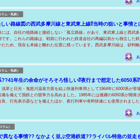
あ
コラム・私鉄）
怪しい路線図の西武多摩川線と東武東上線⁉当時の狙いと事情とは
鉄には、自社の他路線と接続しない「孤立路線」があり、東武東上線と西武多
例です。これらの路線は、戦前に行われた鉄道会社の再編以前から独立した鉄
いたため、現在も本線と離れた位置に残っています。西武多摩川線は、砂利輸
鉄道として開業しましたが、経営不振から1927年...
あ
コラム・私鉄）
系??41年生の余命がそろそろ怪しい⁉夜行まで想定した6050系⁉
浅草と日光・鬼怒川温泉方面を結ぶ快速列車用として1964年に6000系が登
備を備えて国鉄との競争力を高めました。1985年には後継の6050系が開発
改良、行先表示器などを備えたほか、夜行列車や有料快速にも使用されました
系は野岩鉄道や会津鉄道への直通運...
あ
コラム）
で異なる事情?? なかよく並ぶ空港鉄道??ライバル特急の並走