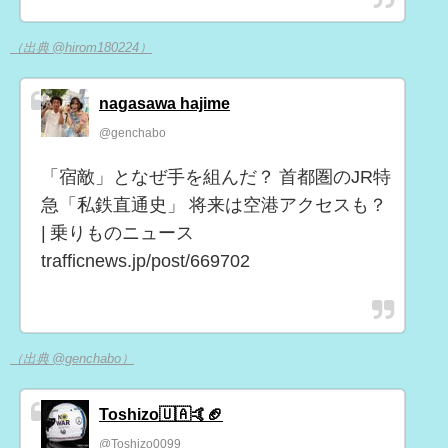
（出典 @hirom180224）
nagasawa hajime
@genchabo
「宿敵」となぜ手を組んだ？ 首都圏のJR特
急「私鉄直通史」 将来は空港アクセスも？
| 乗りものニュース
trafficnews.jp/post/669702
（出典 @genchabo）
Toshizo🇺🇦🤙🏈
@Toshizo0099