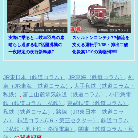
新幹線（鉄道コラム）
JR横断（鉄道コラム）
実際に乗ると…岐阜羽島の素
スケルトンコンテナ??物流を
晴らし過ぎる朝⁉話題沸騰の
支える運転手1/65・排出二酸
一夜限定の夜行新幹線⁉
化炭素1/10の貨物列車⁉
JR東日本（鉄道コラム）
,
JR東海（鉄道コラム）
,
列
車（JR東海 鉄道コラム）
,
大手私鉄（鉄道コラム・
私鉄）
,
富士山麓電気鉄道（鉄道コラム）
,
小田急電
鉄（鉄道コラム 私鉄）
,
東武鉄道（鉄道コラム）
,
私鉄（鉄道コラム）
,
路線（JR東日本 鉄道コラ
ム）
,
鉄道コラム(JR・第三セクター）
,
鉄道コラム
（私鉄・地下鉄・路面電車）
,
関東（鉄道コラム・私
鉄）
の関連記事