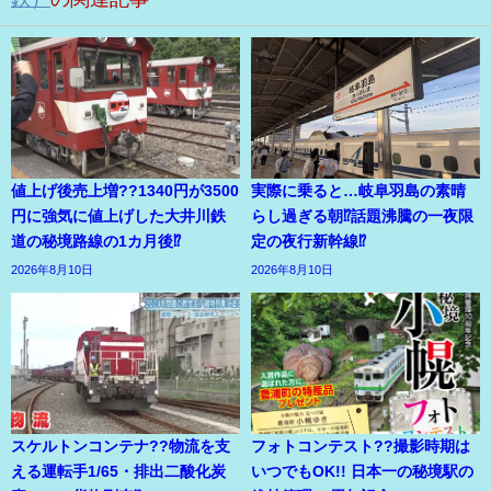
値上げ後売上増??1340円が3500
実際に乗ると…岐阜羽島の素晴
円に強気に値上げした大井川鉄
らし過ぎる朝⁉話題沸騰の一夜限
道の秘境路線の1カ月後⁉
定の夜行新幹線⁉
2026年8月10日
2026年8月10日
スケルトンコンテナ??物流を支
フォトコンテスト??撮影時期は
える運転手1/65・排出二酸化炭
いつでもOK!! 日本一の秘境駅の