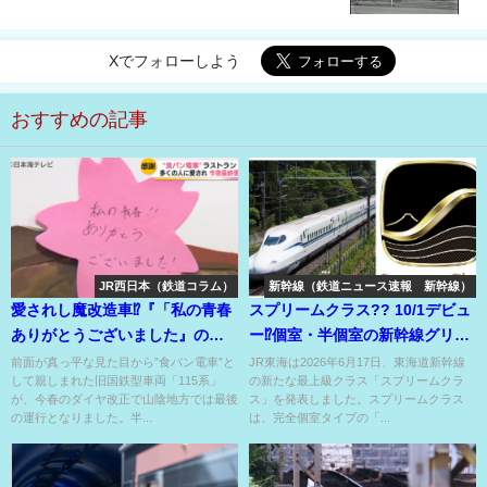
Xでフォローしよう
おすすめの記事
JR西日本（鉄道コラム）
新幹線（鉄道ニュース速報 新幹線）
愛されし魔改造車⁉『「私の青春
スプリームクラス?? 10/1デビュ
ありがとうございました』の感
ー⁉個室・半個室の新幹線グリー
謝と共に最終運行⁉
ン車超え最上位クラス⁉
前面が真っ平な見た目から”食パン電車”と
JR東海は2026年6月17日、東海道新幹線
して親しまれた旧国鉄型車両「115系」
の新たな最上級クラス「スプリームクラ
が、今春のダイヤ改正で山陰地方では最後
ス」を発表しました。スプリームクラス
の運行となりました。半...
は、完全個室タイプの「...