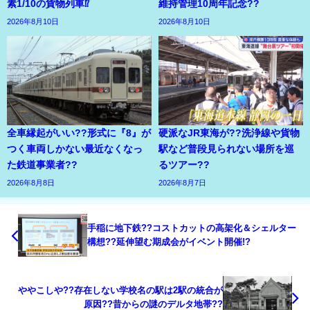
素1/10の貨物列車⁉
維持管理10周年記念??
2026年8月10日
2026年8月10日
全車縁起がいい??形式に『8』が
硬派なJR東海が??洗浄線や貨物
つく車両しかない最近なくなっ
駅など普段見られない場所を巡
た鉄道事業者??
るツアー??
2026年8月8日
2026年8月7日
手稲に地下鉄??コストカットの高架化＆シェルター
構想??延伸望む期成会がイベント開催!?
ややこしや??存在しない学校名の駅は2駅の統合が
原因??昔からの謎のデルタ地帯??