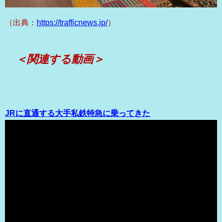
（出典：
https://trafficnews.jp/
）
＜関連する動画＞
JRに直通する大手私鉄特急に乗ってきた