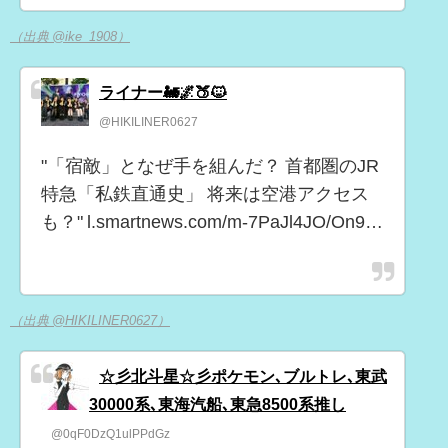
（出典 @ike_1908）
ライナー🚂🌌🍑🐱
@HIKILINER0627
"「宿敵」となぜ手を組んだ？ 首都圏のJR
特急「私鉄直通史」 将来は空港アクセス
も？" l.smartnews.com/m-7PaJl4JO/On9…
（出典 @HIKILINER0627）
☆彡北斗星☆彡ポケモン､ブルトレ､東武
30000系､東海汽船､東急8500系推し
@0qF0DzQ1ulPPdGz