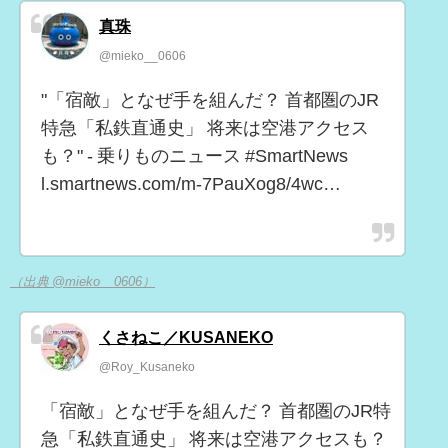
真珠
@mieko__0606
"「宿敵」となぜ手を組んだ？ 首都圏のJR
特急「私鉄直通史」 将来は空港アクセス
も？" - 乗りものニュース #SmartNews
l.smartnews.com/m-7PauXog8/4wc…
（出典 @mieko__0606）
くさねこ／KUSANEKO
@Roy_Kusaneko
「宿敵」となぜ手を組んだ？ 首都圏のJR特
急「私鉄直通史」 将来は空港アクセスも？