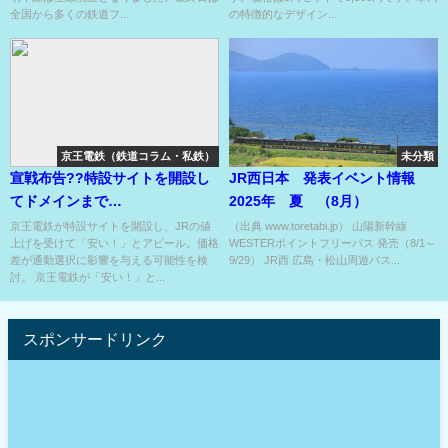
全国から多くの鉄道フ...
の特徴的なデザイン...
京王電鉄（鉄道コラム・私鉄）
未分類
宣戦布告??特設サイトを開設し
JR西日本 発表イベント情報
てドメインまで
2025年 夏 （8月）
『yasuinomokeio』??
京王電鉄が特設サイトを開設し、JRの値
（出典 www.toretabi.jp） 山陽新幹線
上げを受けて「安い！」とアピール。価格
WESTERポイントフリーパス 発売（8/1～
差が通勤選択に影響を与える可能性を検
9/29） JR西 広島・松山周遊パス...
討。 京王電鉄が「安い！」と...
スポンサードリンク