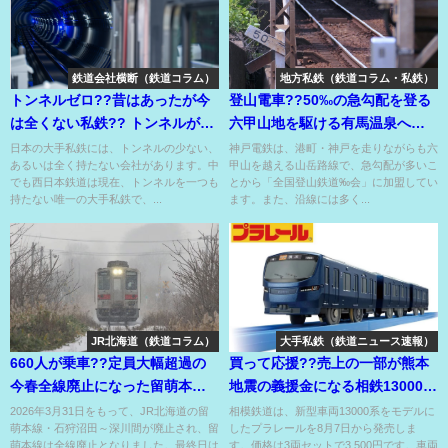
鉄道会社横断（鉄道コラム）
地方私鉄（鉄道コラム・私鉄）
トンネルゼロ??昔はあったが今
登山電車??50‰の急勾配を登る
は全くない私鉄?? トンネルが少
六甲山地を駆ける有馬温泉への
ない私鉄たち??
足の神戸電鉄⁉
日本の大手私鉄には、トンネルの少ない、
神戸電鉄は、港町・神戸を走りながらも六
あるいは全く持たない会社があります。中
甲山を越える山岳路線で、急勾配が多いこ
でも西日本鉄道は現在、トンネルを一つも
とから「全国登山鉄道‰会」に加盟してい
持たない唯一の大手私鉄で、...
ます。また、沿線には多く...
JR北海道（鉄道コラム）
大手私鉄（鉄道ニュース速報）
660人が乗車??定員大幅超過の
買って応援??売上の一部が熊本
今春全線廃止になった留萌本線
地震の義援金になる相鉄13000系
最終列車⁉次は黄色か？
のプラレール??
2026年3月31日をもって、JR北海道の留
相模鉄道は、新型車両13000系をモデルに
萌本線・石狩沼田～深川間が廃止され、留
したプラレールを8月7日から発売しま
萌本線は全線廃止となりました。最終日は
す。価格は3両セットで3,500円です。車両