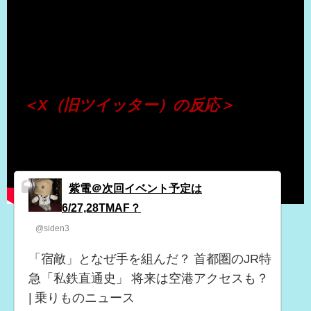
（出典 Youtube）
＜X（旧ツイッター）の反応＞
紫電＠次回イベント予定は
6/27,28TMAF？
@siden3
「宿敵」となぜ手を組んだ？ 首都圏のJR特
急「私鉄直通史」 将来は空港アクセスも？
| 乗りものニュース