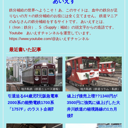
あいえす
鉄分補給の世界へようこそ！ あ、このサイトは、血中の鉄分が足
りないの方々の鉄分補給のお役には全く立てません。 鉄道マニア
のみなさんの鉄分補給をするサイトです。 あいえすとは、
I（Iron：鉄分）、S（Supply：補給）の頭文字からの造語です。
Youtube あいえすチャンネルを運営しています。
https://www.youtube.com/@あいえすチャンネル
最近書いた記事
地方私鉄（鉄道ニュース速報）
地方私鉄（鉄道コラム・私鉄）
引退迫る64歳児⁉元阪急電車
値上げ後売上増??1340円が
2000系の能勢電鉄1700系
3500円に強気に値上げした大
「1757F」のラスト企画⁉
井川鉄道の秘境路線の1カ月
後⁉