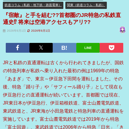
鉄道コラム（私鉄・地下鉄・路面電車）
関東（鉄道コラム・私鉄）
『宿敵』と手を組む??首都圏のJR特急の私鉄直
通史⁉ 将来は空港アクセスもアリ??
2026年6月1日
2026年6月1日
LINE
JRと私鉄の直通運転は古くから行われてきましたが、国鉄
の特急列車が私鉄へ乗り入れた最初の例は1969年の特急
「あまぎ」で、東京～伊豆急下田間を運転しました。その
後、特急「踊り子」や「サフィール踊り子」として現在も
伊豆急行との直通運転が続いています。首都圏では現在、
JR東日本が伊豆急行、伊豆箱根鉄道、富士山麓電気鉄道、
東武鉄道と、JR東海が小田急電鉄と特急列車の直通運転を
実施しています。富士山麓電気鉄道では2019年から特急
「富士回遊」、東武鉄道では2006年から特急「日光」「き