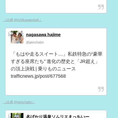
（出典 @Ishikawamkek）
nagasawa hajime
@genchabo
「もはや走るスイート…」私鉄特急の“豪華
すぎる座席たち” 進化の歴史と「JR超え」
の頂上決戦 | 乗りものニュース
trafficnews.jp/post/677568
（出典 @genchabo）
名ばかり温泉ソムリエまっちいー