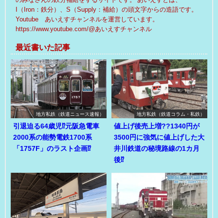
I（Iron：鉄分）、S（Supply：補給）の頭文字からの造語です。
Youtube あいえすチャンネルを運営しています。
https://www.youtube.com/@あいえすチャンネル
最近書いた記事
地方私鉄（鉄道ニュース速報）
地方私鉄（鉄道コラム・私鉄）
引退迫る64歳児⁉元阪急電車
値上げ後売上増??1340円が
2000系の能勢電鉄1700系
3500円に強気に値上げした大
「1757F」のラスト企画⁉
井川鉄道の秘境路線の1カ月
後⁉