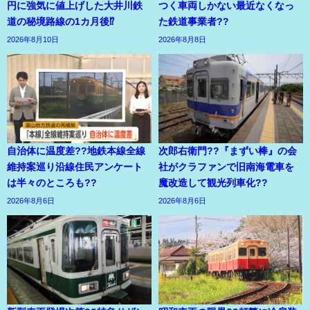
円に強気に値上げした大井川鉄
つく車両しかない最近なくなっ
道の秘境路線の1カ月後⁉
た鉄道事業者??
2026年8月10日
2026年8月8日
自治体に温度差??地鉄本線全線
次郎右衛門??『まずい棒』の会
維持案巡り沿線住民アンケート
社がクラファンで旧南海電車を
は半々のところも??
魔改造して観光列車化??
2026年8月6日
2026年8月6日