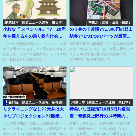
JR東日本（鉄道ニュース速報 東日本）
南東北（宮城・山形・福島）
小粒な『 スペシャル』?? 20周
のり弁の非常識??1,300円の郡山
年を迎えるあの乗り鉄向け会員
駅弁??1つ1つのパーツが最高の
限定きっぷがもうすぐ発売?!
クオリティー⁉
「大人の休日倶楽部パススペシャル」の発
福島県郡山市の老舗駅弁店・福豆屋が販売
売日が近づいてきました！乗り鉄の皆さん
する「海苔のりべん」は、全国の駅弁ファ
にとって、このパスは絶好のチャンス！特
ンから高い評価を受ける人気駅弁です。
に、秋は美しい風景を楽し...
2018年の「駅弁味の陣」で...
新幹線（鉄道ニュース速報 新幹線）
JR東日本（鉄道ニュース速報 東日本）
リクライニングなし??天井は大
特急いなほ復活⁇10月5日片道限
きなプロジェクション??開業時
定！青森発上野行の14時間のロ
が見えない車両の内部公開??
ングラン?!
リニア新型車両「M10」の内部が公開さ
青森と上野を結ぶ「昼行列車」が10月運
れ、リクライニング機能なしの座席設計や
行。14時間かけて、往年の特急「いな
青空デザインに期待が高まる。快適に旅行
ほ」を再現し、沿線の美しい風景を楽しむ