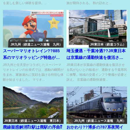
を楽しむ新しい体験を提供。...
旅が期待される。 秋の訪れと...
JR九州（鉄道ニュース速報 九州）
JR東日本（鉄道コラム）
スーパーマリオトレイン??885
埼玉優遇・千葉冷遇??JR東日本
系のマリオラッピング特急が運
は京葉線の通勤快速を復活させ
行開始⁉夢を乗せて出発進行！
る気は毛頭ない??
JR九州と任天堂がコラボしたスーパーマ
JR東日本が京葉線の通勤快速を復活させ
リオトレインの出発式では、感動の瞬間が
る気がないとの報道が、通勤する千葉県民
生まれ、家族連れに笑顔を届ける特別な体
に衝撃。地域の交通インフラ整備が必要と
験が始まりました。 マリオ...
訴え。 京葉線の通勤快速復...
JR東日本（鉄道ニュース速報 東日本）
JR九州（鉄道ニュース速報 九州）
廃線疑惑解消⁇2駅は廃駅の序曲⁇
おかわり??博多の787系夜間イ