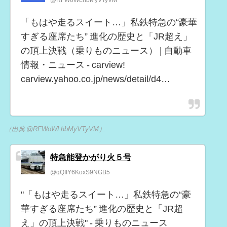
@RFWoWLhbMyVTyVM
「もはや走るスイート…」私鉄特急の“豪華
すぎる座席たち” 進化の歴史と「JR超え」
の頂上決戦（乗りものニュース） | 自動車
情報・ニュース - carview!
carview.yahoo.co.jp/news/detail/d4…
（出典 @RFWoWLhbMyVTyVM）
特急能登かがり火５号
@qQIIY6KoxS9NGB5
"「もはや走るスイート…」私鉄特急の“豪
華すぎる座席たち” 進化の歴史と「JR超
え」の頂上決戦" - 乗りものニュース