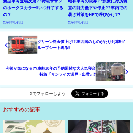
新型車両登場次第??特急サザン
昭和車両の限界??頻繁に冷房装
のホークスカラー⁉いつ終了する
置の能力低下や停止??車内での
の？
暑さ対策をHPで呼びかけ??
2026年8月5日
2026年8月5日
グリーン料金値上げ!?JR四国のものがたり列車⁉グ
ループシート現る⁉
今後が気になる??車齢30年の予約困難な大人気寝台
特急『サンライズ瀬戸・出雲』⁉
Xでフォローしよう
おすすめの記事