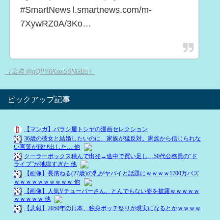
#SmartNews l.smartnews.com/m-
7XywRZ0A/3Ko…
（出典 @qQIIY6KoxS9NGB5）
ピックアップ記事