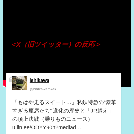
（出典 Youtube）
＜X（旧ツイッター）の反応＞
Ishikawa
@Ishikawamkek
「もはや走るスイート…」私鉄特急の“豪華
すぎる座席たち” 進化の歴史と「JR超え」
の頂上決戦（乗りものニュース）
u.lin.ee/ODYY90h?mediad…