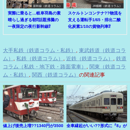
新幹線（鉄道コラム）
JR横断（鉄道コラム）
実際に乗ると…岐阜羽島の素
スケルトンコンテナ??物流を
晴らし過ぎる朝⁉話題沸騰の
支える運転手1/65・排出二酸
一夜限定の夜行新幹線⁉
化炭素1/10の貨物列車⁉
大手私鉄（鉄道コラム・私鉄）
,
東武鉄道（鉄道コラ
ム）
,
私鉄（鉄道コラム）
,
近鉄（鉄道コラム）
,
鉄道
コラム（私鉄・地下鉄・路面電車）
,
関東（鉄道コラ
ム・私鉄）
,
関西（鉄道コラム）
の関連記事
値上げ後売上増??1340円が3500
全車縁起がいい??形式に『8』が