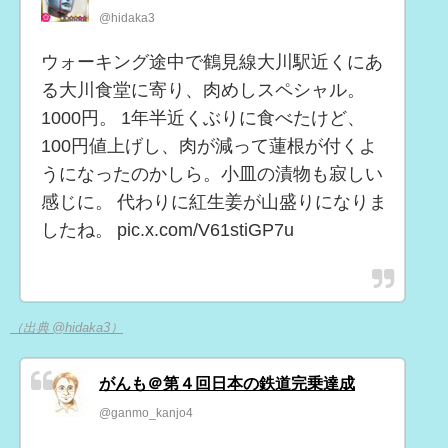
@hidaka3
ウォーキング途中で鶴見線大川駅近くにあ
る大川食堂に寄り、肉めしスペシャル。
1000円。 1年半近くぶりに食べたけど、
100円値上げし、肉が減って蓮根が付くよ
うになったのかしら。小皿の漬物も寂しい
感じに。 代わりに紅生姜が山盛りになりま
したね。 pic.x.com/V61stiGP7u
（出典 @hidaka3）
がんも＠第４回日本の鉄道完乗達成
@ganmo_kanjo4