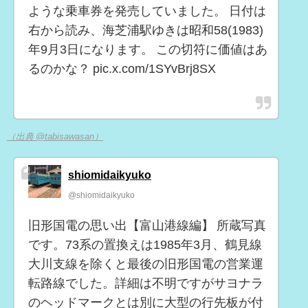
ような乗車券を発売していました。 日付は
右から読み、海芝浦駅ゆきは昭和58(1983)
年9月3日になります。 この切符に価値はあ
るのかな？ pic.x.com/1SYvBrj8SX
（出典 @tabisawasan）
shiomidaikyuko
@shiomidaikyuko
旧形国電の思い出【富山港線編】 所蔵写真
です。73系の置換えは1985年3月、鶴見線
大川支線を除くと最後の旧形国電の営業運
転路線でした。詳細は不明ですがサヨナラ
のヘッドマークとは別に大型の行先板が付