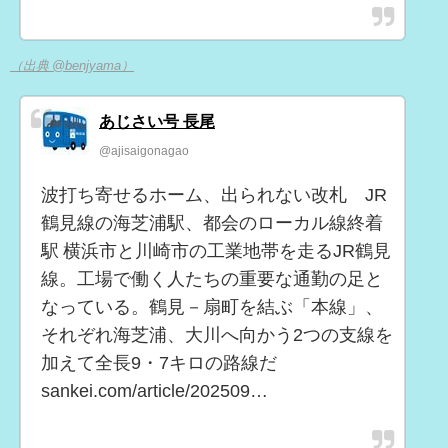
（出典 @benjyama）
あじさい号 長尾
@ajisaigonagao
波打ち寄せるホーム、出られない改札 JR
鶴見線の海芝浦駅、都会のローカル線終着
駅 横浜市と川崎市の工業地帯を走るJR鶴見
線。工場で働く人たちの重要な通勤の足と
なっている。鶴見－扇町を結ぶ「本線」、
それぞれ海芝浦、大川へ向かう2つの支線を
加えて全長9・7キロの路線だ
sankei.com/article/202509…