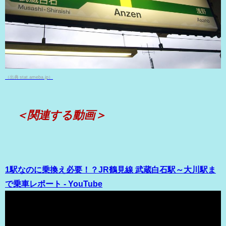
（出典 stat.ameba.jp）
＜関連する動画＞
1駅なのに乗換え必要！？JR鶴見線 武蔵白石駅～大川駅ま
で乗車レポート - YouTube