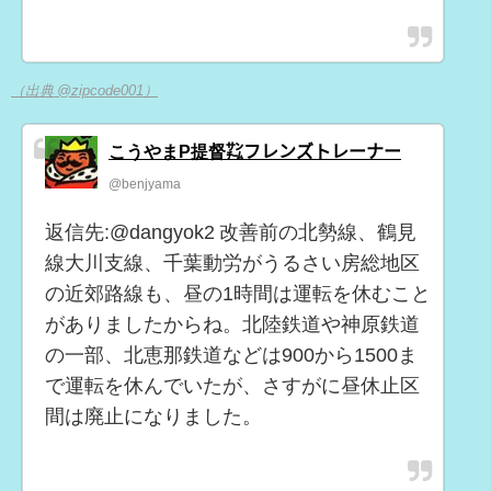
（出典 @zipcode001）
こうやまP提督㌠フレンズトレーナー
@benjyama
返信先:@dangyok2 改善前の北勢線、鶴見
線大川支線、千葉動労がうるさい房総地区
の近郊路線も、昼の1時間は運転を休むこと
がありましたからね。北陸鉄道や神原鉄道
の一部、北恵那鉄道などは900から1500ま
で運転を休んでいたが、さすがに昼休止区
間は廃止になりました。