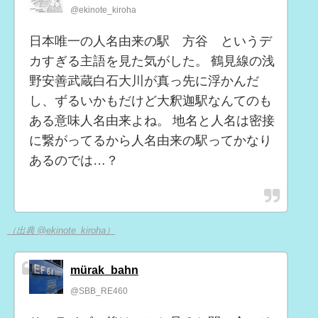
@ekinote_kiroha
日本唯一の人名由来の駅 方谷 というデ
カすぎる主語を見た気がした。 鶴見線の浅
野安善武蔵白石大川が真っ先に浮かんだ
し、ずるいかもだけど大釈迦駅なんてのも
ある意味人名由来よね。 地名と人名は密接
に繋がってるから人名由来の駅ってかなり
あるのでは…？
（出典 @ekinote_kiroha）
mürak_bahn
@SBB_RE460