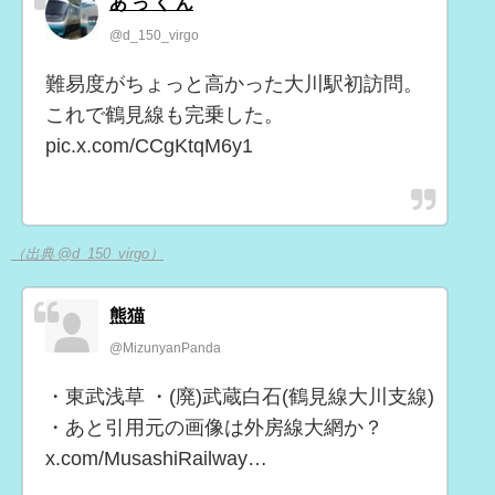
あ っ く ん
@d_150_virgo
難易度がちょっと高かった大川駅初訪問。
これで鶴見線も完乗した。
pic.x.com/CCgKtqM6y1
（出典 @d_150_virgo）
熊猫
@MizunyanPanda
・東武浅草 ・(廃)武蔵白石(鶴見線大川支線)
・あと引用元の画像は外房線大網か？
x.com/MusashiRailway…