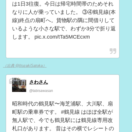
は1日3往復。今日は帰宅時間帯のためそれ
なりに人が乗っていました。 ③④鶴見線(本
線)終点の扇町へ。貨物駅の隅に間借りして
いるような小さな駅で、わずか3分で折り返
します。 pic.x.com/tTa5MCEcxm
（出典 @ItozakiSatoka）
さわさん
@tabisawasan
昭和時代の鶴見駅〜海芝浦駅、大川駅、扇
町駅の乗車券です。 #鶴見線 はほぼ全駅が
無人駅で、今でも鶴見駅には鶴見線専用改
札口があります。 昔はその横でレシートの