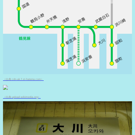
（出典 cdn-ak.f.st-hatena.com）
（出典 upload.wikimedia.org）