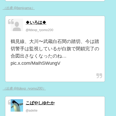
（出典 @benjyama）
🍀いろは🍀
@ltdexp_ryomo200
鶴見線、大川〜武蔵白石間の踏切、今は踏
切警手は監視しているが白旗で閉鎖完了の
合図出さなくなったのね…
pic.x.com/MaIhSWungV
（出典 @ltdexp_ryomo200）
こばやしゆたか
@adelie