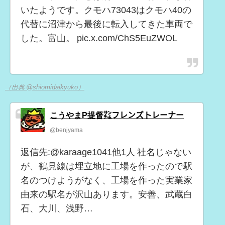
いたようです。クモハ73043はクモハ40の
代替に沼津から最後に転入してきた車両で
した。富山。 pic.x.com/ChS5EuZWOL
（出典 @shiomidaikyuko）
こうやまP提督㌠フレンズトレーナー
@benjyama
返信先:@karaage1041他1人 社名じゃない
が、鶴見線は埋立地に工場を作ったので駅
名のつけようがなく、工場を作った実業家
由来の駅名が沢山あります。安善、武蔵白
石、大川、浅野…