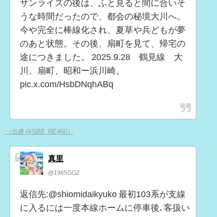
サンライズの後は、ふと見ると間に合いそ
うな時間だったので、都会の秘境大川へ。
今や完全に棒線化され、夏草や兵どもが夢
のあと状態。その後、扇町を見て、帰宅の
途につきました。 2025.9.28 鶴見線 大
川、扇町、昭和ー浜川崎。
pic.x.com/HsbDNqhABq
（出典 @SBB_RE460）
真里
@1965GGZ
返信先:@shiomidaikyuko 最初103系が支線
に入るには一度本線ホームに停車後､客扱い