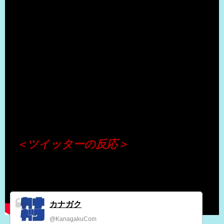
（出典 Youtube）
＜ツイッターの反応＞
カナガク
@KanagakuCom