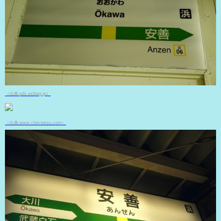
（出典 pds.exblog.jp）
（出典 www.chin-tetsu.com）