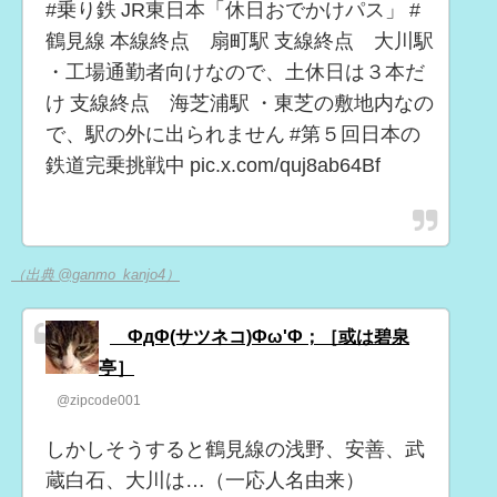
#乗り鉄 JR東日本「休日おでかけパス」 #
鶴見線 本線終点 扇町駅 支線終点 大川駅
・工場通勤者向けなので、土休日は３本だ
け 支線終点 海芝浦駅 ・東芝の敷地内なの
で、駅の外に出られません #第５回日本の
鉄道完乗挑戦中 pic.x.com/quj8ab64Bf
（出典 @ganmo_kanjo4）
´ФдФ(サツネコ)Фω'Ф；［或は碧泉
亭］
@zipcode001
しかしそうすると鶴見線の浅野、安善、武
蔵白石、大川は…（一応人名由来）