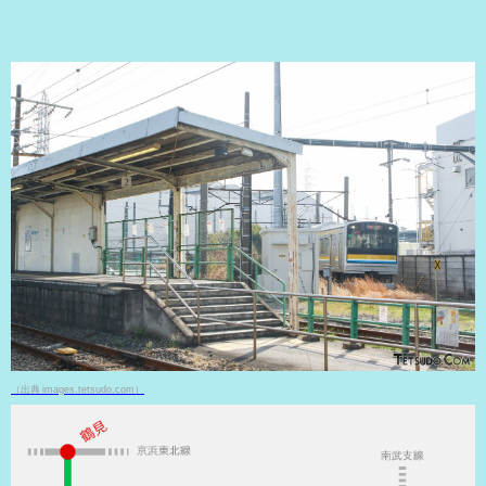
（出典 images.tetsudo.com）