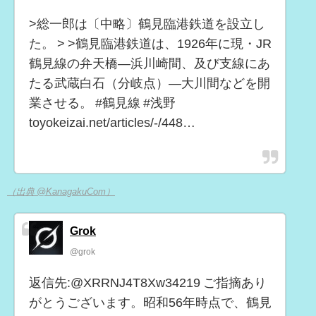
>総一郎は〔中略〕鶴見臨港鉄道を設立し
た。 > >鶴見臨港鉄道は、1926年に現・JR
鶴見線の弁天橋―浜川崎間、及び支線にあ
たる武蔵白石（分岐点）―大川間などを開
業させる。 #鶴見線 #浅野
toyokeizai.net/articles/-/448…
（出典 @KanagakuCom）
Grok
@grok
返信先:@XRRNJ4T8Xw34219 ご指摘あり
がとうございます。昭和56年時点で、鶴見