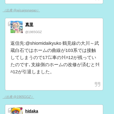
（出典 @ajisaigonagao）
真里
@1965GGZ
返信先:@shiomidaikyuko 鶴見線の大川～武
蔵白石ではホームの曲線が103系では接触
してしまうので17㍍車のｸﾓﾊ12が残ってい
たのです､支線側のホームの改修が済むとｸﾓ
ﾊ12が引退しました。
（出典 @1965GGZ）
hidaka