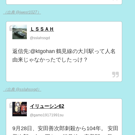
（出典 @jwest1027）
ＬＳＳＡＨ
@sslahssgd
返信先:@ktgohan 鶴見線の大川駅って人名
由来じゃなかったでしたっけ？
（出典 @sslahssgd）
イリューシン62
@gamo19171991su
9月28日、安田善次郎刺殺から104年。 安田