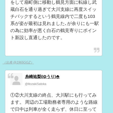
をして扇町側に移動し鶴見方面に転線し武
蔵白石を通り過ぎて大川支線に再度スイッ
チバックするという鶴見線内で二度も103
系が姿が最初は見れました､が余りにも一駅
の為に効率が悪く白石の鶴見寄りにポイン
ト新設し直通したのです。
（出典 @1965GGZ）
糸崎祐梨(ゆうり)🍚
@ItozakiSatoka
①②大川支線の終点、大川駅にも行ってみ
ます。 周辺の工場勤務者専用のような路線
で日中は列車が全く走らず、休日に至って