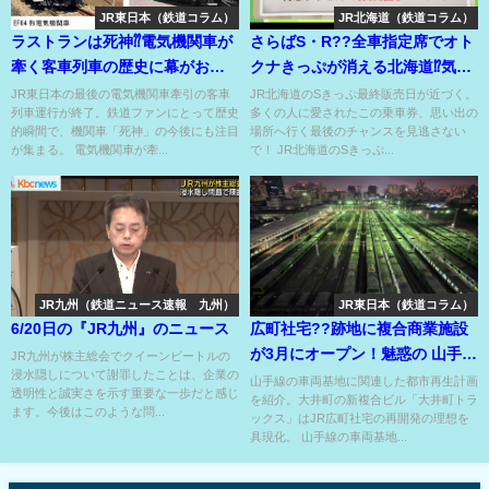
JR東日本（鉄道コラム）
JR北海道（鉄道コラム）
ラストランは死神⁇電気機関車が
さらばS・R??全車指定席でオト
牽く客車列車の歴史に幕がおり
クナきっぷが消える北海道⁉気重
た！
で面倒なえきねっと購入へ⁉
JR東日本の最後の電気機関車牽引の客車
JR北海道のSきっぷ最終販売日が近づく。
列車運行が終了。鉄道ファンにとって歴史
多くの人に愛されたこの乗車券、思い出の
的瞬間で、機関車「死神」の今後にも注目
場所へ行く最後のチャンスを見逃さない
が集まる。 電気機関車が牽...
で！ JR北海道のSきっぷ...
JR九州（鉄道ニュース速報 九州）
JR東日本（鉄道コラム）
6/20日の『JR九州』のニュース
広町社宅??跡地に複合商業施設
が3月にオープン！魅惑の 山手線
JR九州が株主総会でクイーンビートルの
浸水隠しについて謝罪したことは、企業の
の車両基地がある街に⁉
山手線の車両基地に関連した都市再生計画
透明性と誠実さを示す重要な一歩だと感じ
を紹介。大井町の新複合ビル「大井町トラ
ます。今後はこのような問...
ックス」はJR広町社宅の再開発の理想を
具現化。 山手線の車両基地...