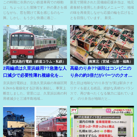
鉄道車両』??
備線応援弁当??
この時期に冷房のない鉄道車両での移動
新見で開発された芸備線応援弁当は、地元
は、ちょっとした冒険です。外の暑さを感
産食材を使用した多様なメニューで、地域
じながら、窓を開けて風を感じるのも一
の味を再発見しながら応援の輪を広げるこ
興。しかし、もう少し快適に過ご...
とを目指しています。 新見...
京浜急行電鉄（鉄道コラム・私鉄）
南東北（宮城・山形・福島）
2両編成は久里浜線用??急激な人
高級のり弁??値段はコンビニの
口減少で必要性薄れ複線化を凍
り弁の約3倍だがパーツのクオリ
結した京急久里浜線??
ティが高いのり弁??
京浜急行電鉄は、京急久里浜線の単線区間
見た目は地味な“のり弁当”が実は駅弁クオ
6.2kmを複線化する計画を凍結し、事実上
リティを超える絶品。絶妙な具材のバラン
断念しました。背景には、久里浜以南の利
スで、再び食べたくなる魅力に溢れていま
用者減少と三浦半島地域...
す。 のり弁当が地味だと...