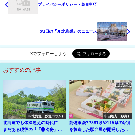
プライバシーポリシー・免責事項
5/1日の『JR北海道』のニュース
Xでフォローしよう
おすすめの記事
JR北海道（鉄道コラム）
中国地方（駅弁）
北海道でも体温超えの時代に、
芸備浪漫??381系や115系の駅弁
まだある現役の『「非冷房」の
を製造した駅弁屋が開発した芸