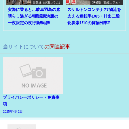
新幹線（鉄道コラム）
JR横断（鉄道コラム）
実際に乗ると…岐阜羽島の素
スケルトンコンテナ??物流を
晴らし過ぎる朝⁉話題沸騰の
支える運転手1/65・排出二酸
一夜限定の夜行新幹線⁉
化炭素1/10の貨物列車⁉
当サイトについて
の関連記事
プライバシーポリシー・免責事
項
2025年4月2日