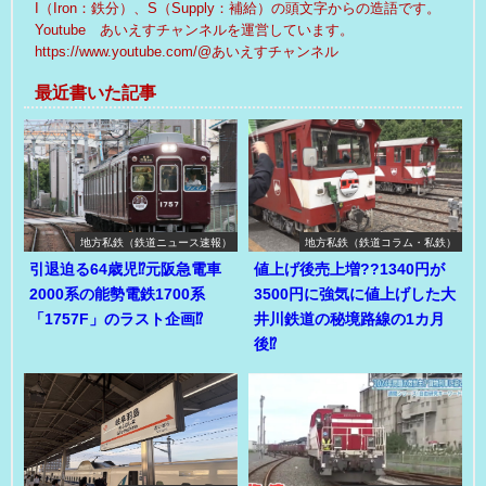
I（Iron：鉄分）、S（Supply：補給）の頭文字からの造語です。
Youtube あいえすチャンネルを運営しています。
https://www.youtube.com/@あいえすチャンネル
最近書いた記事
地方私鉄（鉄道ニュース速報）
地方私鉄（鉄道コラム・私鉄）
引退迫る64歳児⁉元阪急電車
値上げ後売上増??1340円が
2000系の能勢電鉄1700系
3500円に強気に値上げした大
「1757F」のラスト企画⁉
井川鉄道の秘境路線の1カ月
後⁉