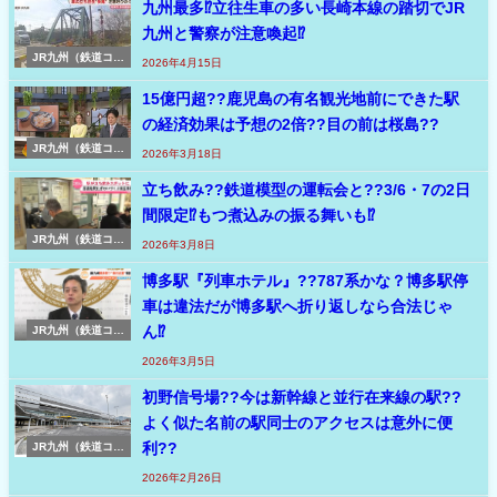
九州最多⁉立往生車の多い長崎本線の踏切でJR
九州と警察が注意喚起⁉
JR九州（鉄道コラ
2026年4月15日
ム）
15億円超??鹿児島の有名観光地前にできた駅
の経済効果は予想の2倍??目の前は桜島??
JR九州（鉄道コラ
2026年3月18日
ム）
立ち飲み??鉄道模型の運転会と??3/6・7の2日
間限定⁉もつ煮込みの振る舞いも⁉
JR九州（鉄道コラ
2026年3月8日
ム）
博多駅『列車ホテル』??787系かな？博多駅停
車は違法だが博多駅へ折り返しなら合法じゃ
ん⁉
JR九州（鉄道コラ
ム）
2026年3月5日
初野信号場??今は新幹線と並行在来線の駅??
よく似た名前の駅同士のアクセスは意外に便
利??
JR九州（鉄道コラ
ム）
2026年2月26日