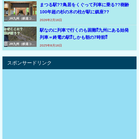
まつる駅??鳥居をくぐって列車に乗る??樹齢
100年超の杉の木の柱が駅に鎮座??
JR九州（鉄道コラ
2026年2月16日
ム）
駅なのに列車で行くのも困難⁇九州にある始発
列車＝終電の駅⁇しかも朝の7時前⁇
JR九州（鉄道コラ
2025年8月16日
ム）
スポンサードリンク