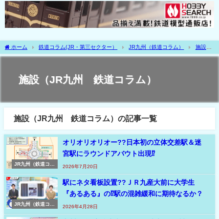
ホーム
鉄道コラム(JR・第三セクター）
JR九州（鉄道コラム）
施設
（JR九州 鉄道コラム）
施設（JR九州 鉄道コラム）
施設（JR九州 鉄道コラム）の記事一覧
オリオリオリオー??日本初の立体交差駅＆迷
宮駅にラウンドアバウト出現⁉
JR九州（鉄道コラ
2026年7月20日
ム）
駅にネタ看板設置??ＪＲ九産大前に大学生
『あるある』の⁉駅の混雑緩和に期待なるか？
JR九州（鉄道コラ
2026年4月28日
ム）