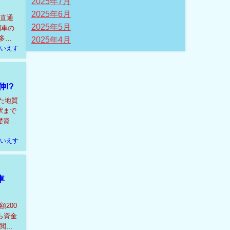
2025年7月
2025年6月
を直通
2025年5月
列車の
多方
2025年4月
いえす
!?
た地質
駅まで
礎資料
いえす
車
200
ら資金
閲覧