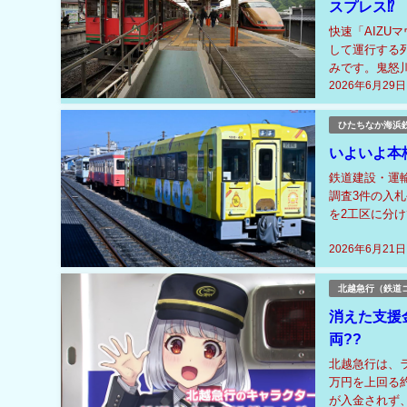
スプレス⁉
快速「AIZU
して運行する
みです。鬼怒
2026年6月29日
まで111.6k
ひたちなか海浜
いよいよ本
鉄道建設・運輸
調査3件の入
を2工区に分
を得るため、ボ
2026年6月21日
北越急行（鉄道
消えた支援
両??
北越急行は、
万円を上回る
が入金されず