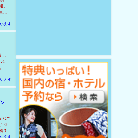
道、
車は
いえす
場し、
され、
。そ
いえす
ィン
うぶご
173
料0円
いえす