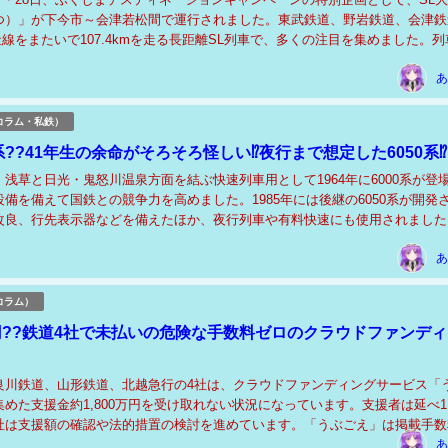
つ）」が下今市～会津若松間で運行されました。東武鉄道、野岩鉄道、会津鉄
社線をまたいで107.4kmを走る長距離SL列車で、多くの注目を集めました。列
の充実と会津地域の活性化を目的...
あ
コラム・私鉄）
系??41年生の余命がそろそろ怪しい⁉夜行まで想定した6050系⁉
浅草と日光・鬼怒川温泉方面を結ぶ快速列車用として1964年に6000系が登
備を備えて国鉄との競争力を高めました。1985年には後継の6050系が開発
改良、行先表示器などを備えたほか、夜行列車や有料快速にも使用されました
系は野岩鉄道や会津鉄道への直通運...
あ
コラム）
0万円??鉄道4社で未払いの危険な手数料ゼロのクラウドファンデ
良川鉄道、山形鉄道、北越急行の4社は、クラウドファンディングサービス「
めた支援金約1,800万円を受け取れない状況になっています。支援者は延べ1,
社は支援額の確認や法的措置の検討を進めています。「うぶごえ」は掲載手数
ましたが、その収益構造は脆弱で、以...
あ