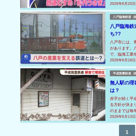
2026年6月20日
できなくなって
八戸臨海鉄道（
八戸臨海鉄
ち??
八戸市には、
があります。八
で、臨海工業
2026年6月18日
す。同工場では
平成筑豊鉄道（
無人駅の理
は？
赤字が続く平
る方針が決ま
のままでは毎
2026年6月13日
年前から営む藤
1