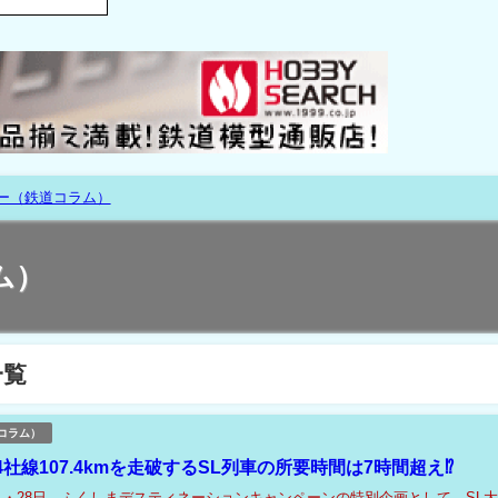
ー（鉄道コラム）
ム）
一覧
コラム）
社線107.4kmを走破するSL列車の所要時間は7時間超え⁉
27日・28日、ふくしまデスティネーションキャンペーンの特別企画として、SL