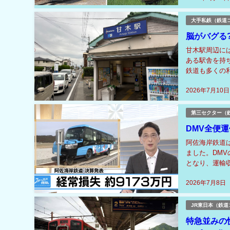
大手私鉄（鉄道
脳がバグる
甘木駅周辺に
ある駅舎を持
鉄道も多くの
両路線は地域の
2026年7月10日
第三セクター（
DMV全便運
阿佐海岸鉄道は
ました。DMV
となり、運輸
費・管理費は約
2026年7月8日
JR東日本（鉄道
特急並みの