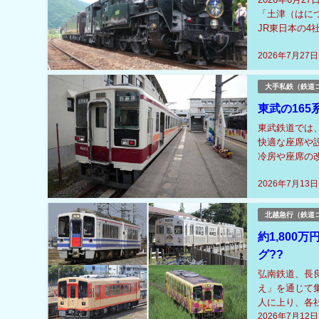
「土津（はに
JR東日本の4
観光周遊ルート
2026年7月27日
大手私鉄（鉄道
東武の165
東武鉄道では、
快適な座席や設
冷房や座席の
の後、6050
2026年7月13日
北越急行（鉄道
約1,80
グ??
弘南鉄道、長
え」を通じて集
人に上り、各
2026年7月12日
を特徴としてい