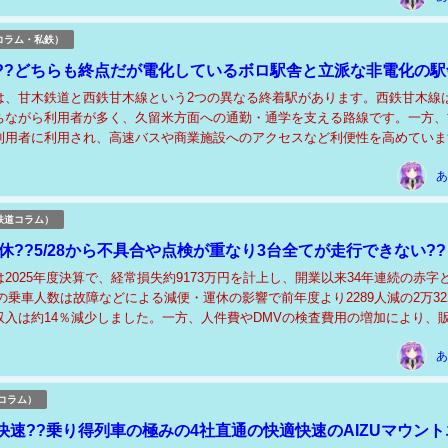
コラム・私鉄）
??どちらも終点だが電化しているボロ駅舎と立派な非電化の駅
は、甘木鉄道と西鉄甘木線という2つの異なる終着駅があります。西鉄甘木線
ちながら利用者が多く、久留米方面への通勤・通学を支える路線です。一方、
利用者に利用され、高速バスや商業施設へのアクセスなど利便性を高めていま
生活やビジネスを支える重要な交通機関であり、...
あ
鉄道コラム）
休??5/28から不具合や点検が重なり3台全てが走行できない??
2025年度決算で、経常損失約9173万円を計上し、開業以来34年連続の赤字
の乗車人数は故障などによる減便・運休の影響で前年度より2289人減の2万32
収入は約14％減少しました。一方、人件費やDMVの検査費用の増加により、
3％増加しました。現在は3...
あ
コラム）
快速??乗り得列車の極みの4社直通の快適快速のAIZUマウント