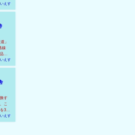
いえす
持
鉄道」
路線
品で
いえす
舎
換す
、こ
を35
いえす