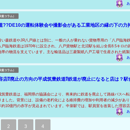
います。北越急行は支援者と個別に連絡を取...
あ
鉄道コラム）
道??DE10の運転体験会や撮影会がある工業地区の縁の下の力
青い森鉄道やJR八戸線とは別に、一般の人が乗れない貨物専用の「八戸臨海
戸臨海鉄道は1970年に設立され、八戸貨物駅と北沼駅を結ぶ全長8.5キロの
地帯の物流を支えています。主な輸送品は三菱製紙八戸工場で生産された紙製
毎月約4万トンの紙を生産し、その約4割に...
あ
鉄道コラム）
容店⁉廃止の方向の平成筑豊鉄道⁉鉄道が廃止になると店は？駅
成筑豊鉄道は、福岡県の協議会により、将来的に鉄道を廃止して路線バスへ転
りました。背景には、設備の老朽化による維持費の増加や利用者の減少があり
年約10億円の赤字が見込まれています。中泉駅では、駅員室を改装した理容店
田靖治さんが、駅とともに歩んできました。無人...
あ
2
3
4