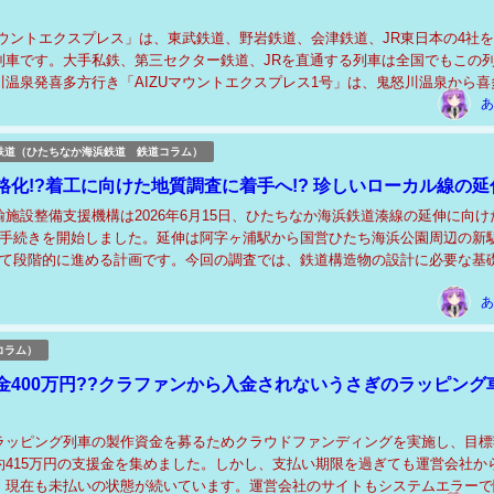
マウントエクスプレス」は、東武鉄道、野岩鉄道、会津鉄道、JR東日本の4社
列車です。大手私鉄、第三セクター鉄道、JRを直通する列車は全国でもこの
川温泉発喜多方行き「AIZUマウントエクスプレス1号」は、鬼怒川温泉から喜
mを約2時間45分で運行します。使...
あ
鉄道（ひたちなか海浜鉄道 鉄道コラム）
格化!?着工に向けた地質調査に着手へ!? 珍しいローカル線の延伸
施設整備支援機構は2026年6月15日、ひたちなか海浜鉄道湊線の延伸に向け
札手続きを開始しました。延伸は阿字ヶ浦駅から国営ひたち海浜公園周辺の新
けて段階的に進める計画です。今回の調査では、鉄道構造物の設計に必要な基
ーリング調査や土質・岩石試験などを実...
あ
コラム）
金400万円??クラファンから入金されないうさぎのラッピング
ラッピング列車の製作資金を募るためクラウドファンディングを実施し、目標額
約415万円の支援金を集めました。しかし、支払い期限を過ぎても運営会社か
、現在も未払いの状態が続いています。運営会社のサイトもシステムエラーで