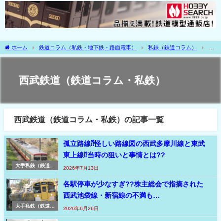
ホーム
鉄道コラム（私鉄・地下鉄・路面電車）
私鉄（鉄道コラム）
大
手私鉄（鉄道コラム・私鉄）
関東（鉄道コラム・私鉄）
西武鉄道（鉄道コラ
ム・私鉄）
西武鉄道（鉄道コラム・私鉄）
西武鉄道（鉄道コラム・私鉄）の記事一覧
孤立路線⁇怪しい路線図の西武多摩川線と東武
東上線⁉当時の狙いと事情とは??
大手私鉄（鉄道コ
2026年7月13日
ラム・私鉄）
各駅停車が少なすぎ??株主総会で指摘された
西武池袋線・新宿線の不満も…
大手私鉄（鉄道コ
2026年6月26日
ラム・私鉄）