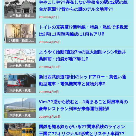
ややこしや??存在しない学校名の駅は2駅の統
合が原因??昔からの謎のデルタ地帯??
大手私鉄（鉄道コ
2026年6月1日
ラム・私鉄）
トイレの充実度!?新幹線・特急・私鉄で多数派
は2両に1両⁉8両編成に1両もアリ⁉
JR横断（鉄道コラ
2026年4月26日
ム）
ようやく始動⁉直径7mの巨大掘削マシン⁉新井
薬師前・沼袋が地下駅に⁉
大手私鉄（鉄道コ
2026年4月19日
ラム・私鉄）
新旧西武鉄道⁉新旧のレッドアロー・黄色い通
勤型電車・電気機関車と貨物列車⁉
大手私鉄（鉄道コ
2026年4月9日
ラム・私鉄）
Vies??逆から読むと…1両まるごと厨房車両の
豪華レストラン列車が来春運行開始⁉
大手私鉄（鉄道コ
2026年3月28日
ラム・私鉄）
国鉄を知る奴らがいる??関東私鉄のライオン
王国に??オリジナル2形式とサステナ車両??