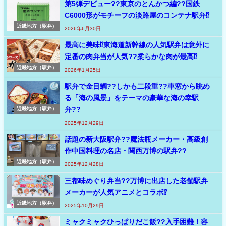
第5弾デビュー??東京のとんかつ編??国鉄
C6000形がモチーフの淡路屋のコンテナ駅弁⁉
近畿地方（駅弁）
2026年6月30日
最高に美味⁉東海道新幹線の人気駅弁は意外に
定番の肉弁当が人気??柔らかな肉が最高⁉
近畿地方（駅弁）
2026年1月25日
駅弁で金目鯛??しかも二段重??車窓から眺め
る「海の風景」をテーマの豪華な海の幸駅
弁??
近畿地方（駅弁）
2025年12月29日
話題の新大阪駅弁??魔法瓶メーカー・高級創
作中国料理の名店・関西万博の駅弁??
近畿地方（駅弁）
2025年12月28日
三都味めぐり弁当??万博に出店した老舗駅弁
メーカーが人気アニメとコラボ⁉
近畿地方（駅弁）
2025年10月29日
ミャクミャクひっぱりだこ飯??入手困難！容