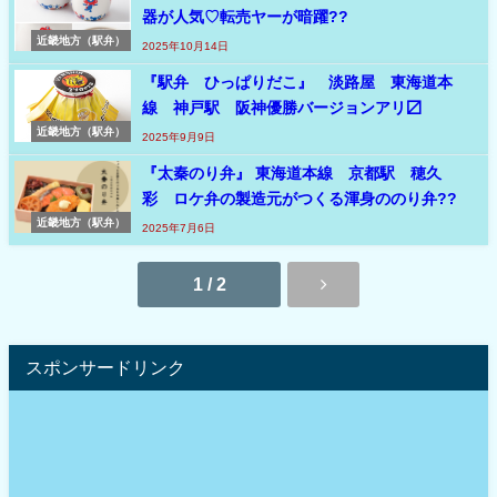
器が人気♡転売ヤーが暗躍??
近畿地方（駅弁）
2025年10月14日
『駅弁 ひっぱりだこ』 淡路屋 東海道本
線 神戸駅 阪神優勝バージョンアリ〼
近畿地方（駅弁）
2025年9月9日
『太秦のり弁』 東海道本線 京都駅 穂久
彩 ロケ弁の製造元がつくる渾身ののり弁??
近畿地方（駅弁）
2025年7月6日
1 / 2
スポンサードリンク