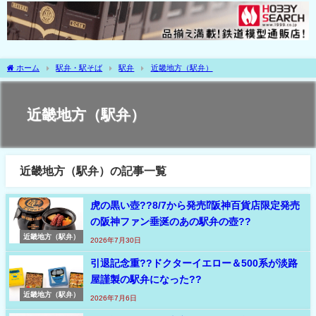
ホーム
駅弁・駅そば
駅弁
近畿地方（駅弁）
近畿地方（駅弁）
近畿地方（駅弁）の記事一覧
虎の黒い壺??8/7から発売⁉阪神百貨店限定発売
の阪神ファン垂涎のあの駅弁の壺??
近畿地方（駅弁）
2026年7月30日
引退記念重??ドクターイエロー＆500系が淡路
屋謹製の駅弁になった??
近畿地方（駅弁）
2026年7月6日