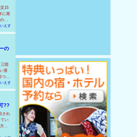
災15
年に発
どのよ
いえす
ーの
 三陸
い景
1つに
いえす
可??
目され
ってい
り方を