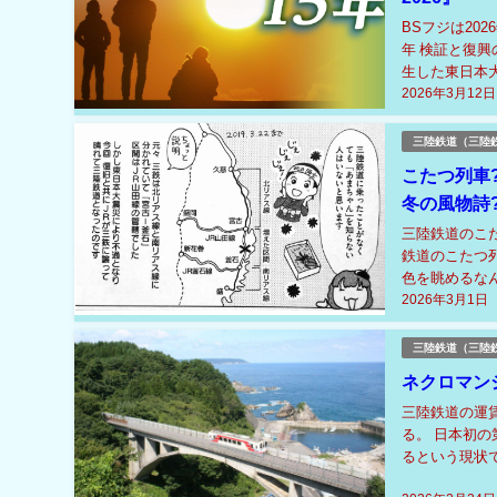
BSフジは20
年 検証と復興
生した東日本
2026年3月12日
うに復興してき
三陸鉄道（三陸
こたつ列車
冬の風物詩?
三陸鉄道のこ
鉄道のこたつ
色を眺めるな
2026年3月1日
三陸鉄道（三陸
ネクロマンシ
三陸鉄道の運
る。 日本初
るという現状
考える良い機会