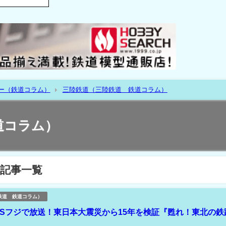
ー（鉄道コラム）
三陸鉄道（三陸鉄道 鉄道コラム）
道コラム）
記事一覧
鉄道 鉄道コラム）
15BSフジで放送！東日本大震災から15年を検証『甦れ！東北の鉄