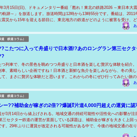
26年3月15日(日)、ドキュメンタリー番組「甦れ！東北の鉄路2026 ～東日本大震
の軌跡～」を放送します。放送時間は12時から13時55分です。番組は、2011
大震災から15年を迎える節目に、東北地方の鉄道がどのように被害を受け、
たのかを検証する...
あ
鉄道 鉄道コラム）
??こたつに入って舟盛りで日本酒!?あのロングラン第三セクタ
?
たつ列車で、冬の景色を眺めつつ舟盛りと日本酒を楽しむ贅沢な体験を紹介。
列車、素晴らしい企画ですね！日本酒と新鮮な魚介を楽しみながら、冬の美し
んて、まさに贅沢な体験だと思います。これからの冬にぜひ行ってみたい旅の
なりました！ ＜関連する記事＞ 【こたつに入って舟盛りで...
あ
鉄道 鉄道コラム）
ー??補助金が稼ぎの2倍??爆誕⁉片道4,000円超えの運賃に認
賃が3月14日から値上げされる。地域交通の持続可能性や活性化への影響が注
の第三セクター鉄道の運営が直面している課題は、補助金が稼ぎを大きく上回
です。29年ぶりに運賃が改定される可能性がある中で、今後の地域交通の在
かもしれません。運賃の見直しが地域の活性...