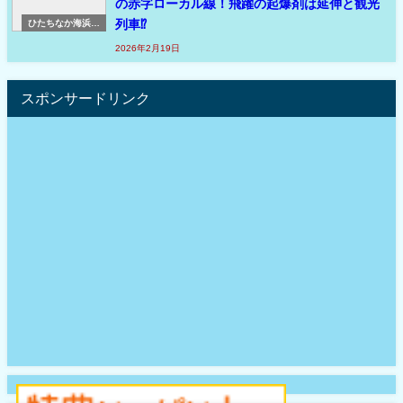
の赤字ローカル線！飛躍の起爆剤は延伸と観光
列車⁉
ひたちなか海浜鉄
道（ひたちなか海
2026年2月19日
浜鉄道 鉄道コラ
ム）
スポンサードリンク