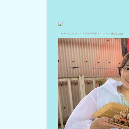
（出典 みんなでつくる鉄道研究所 レイルラボ(RailLab)）