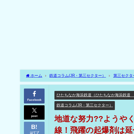
ホーム
鉄道コラム(JR・第三セクター）
第三セクタ
地道な努力??ようやく開花しつつある三セクの赤字ロー
ひたちなか海浜鉄道（ひたちなか海浜鉄道
Facebook
鉄道コラム(JR・第三セクター）
post
地道な努力??ようや
線！飛躍の起爆剤は延
はてブ