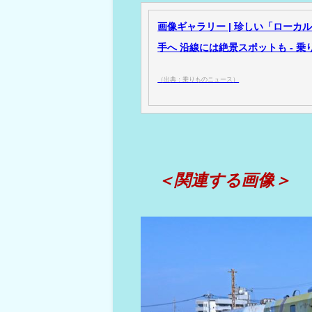
画像ギャラリー | 珍しい「ロー
手へ 沿線には絶景スポットも - 
（出典：乗りものニュース）
＜関連する画像＞