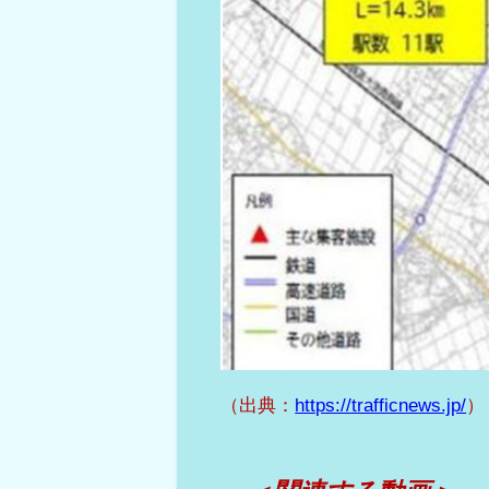
（出典：
https://trafficnews.jp/
）