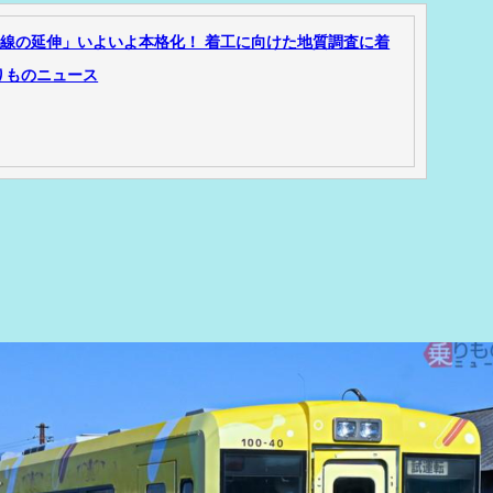
カル線の延伸」いよいよ本格化！ 着工に向けた地質調査に着
乗りものニュース