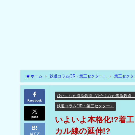
ホーム
鉄道コラム(JR・第三セクター）
第三セクタ
いよいよ本格化!?着工に向けた地質調査に着手へ!? 珍しい
ひたちなか海浜鉄道（ひたちなか海浜鉄道
Facebook
鉄道コラム(JR・第三セクター）
post
いよいよ本格化!?着工
カル線の延伸!?
はてブ