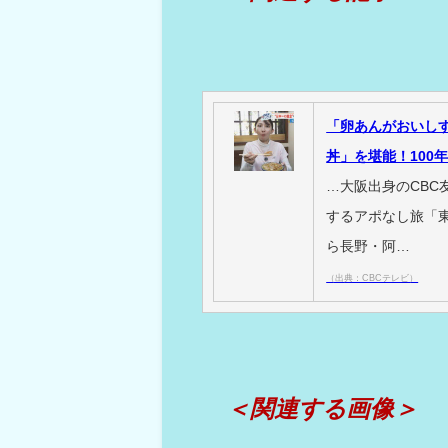
「卵あんがおいし
丼」を堪能！100
…大阪出身のCB
するアポなし旅「
ら長野・阿…
（出典：CBCテレビ）
＜関連する画像＞