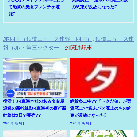
て滋賀の美食フレンチを堪
の約束が反故になった⁉
能⁉
JR四国（鉄道ニュース速報 四国）
,
鉄道ニュース速
報（JR・第三セクター）
の関連記事
復活！JR東海本社のある名古屋
絶賛炎上中??『トクだ値』が実
通過の新幹線⁉JR東海初の夜行新
質廃止??週末パス廃止のあの約
幹線は2日で完売??
束が反故になった⁉
2026年8月9日
2026年8月9日