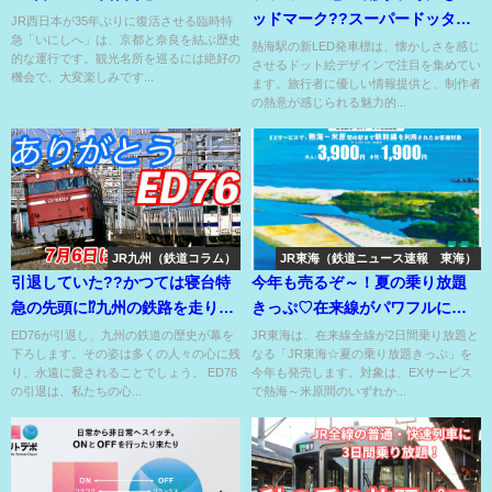
ッドマーク??スーパードッター
JR西日本が35年ぶりに復活させる臨時特
急「いにしへ」は、京都と奈良を結ぶ歴史
が織りなす発車標??
熱海駅の新LED発車標は、懐かしさを感じ
的な運行です。観光名所を巡るには絶好の
させるドット絵デザインで注目を集めてい
機会で、大変楽しみです...
ます。旅行者に優しい情報提供と、制作者
の熱意が感じられる魅力的...
JR九州（鉄道コラム）
JR東海（鉄道ニュース速報 東海）
引退していた??かつては寝台特
今年も売るぞ～！夏の乗り放題
急の先頭に⁉九州の鉄路を走り続
きっぷ♡在来線がパワフルに乗
けた赤い電気機関車⁉
れ特急も特急料金追加で乗車
ED76が引退し、九州の鉄道の歴史が幕を
JR東海は、在来線全線が2日間乗り放題と
下ろします。その姿は多くの人々の心に残
なる「JR東海☆夏の乗り放題きっぷ」を
OK⁉
り、永遠に愛されることでしょう。 ED76
今年も発売します。対象は、EXサービス
の引退は、私たちの心...
で熱海～米原間のいずれか...