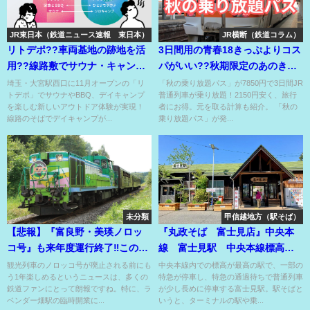
JR東日本（鉄道ニュース速報 東日本）
JR横断（鉄道コラム）
リトデポ??車両基地の跡地を活
3日間用の青春18きっぷよりコス
用??線路敷でサウナ・キャン
パがいい??秋期限定のあのきっ
プ・BBQ楽しめる??
ぷが発売！
埼玉・大宮駅西口に11月オープンの「リ
「秋の乗り放題パス」が7850円で3日間JR
トデポ」でサウナやBBQ、デイキャンプ
普通列車が乗り放題！2150円安く、旅行
を楽しむ新しいアウトドア体験が実現！
者にお得。元を取る計算も紹介。 「秋の
線路のそばでデイキャンプが...
乗り放題パス」が発...
未分類
甲信越地方（駅そば）
【悲報】『富良野・美瑛ノロッ
『丸政そば 富士見店』中央本
コ号』も来年度運行終了‼この夏
線 富士見駅 中央本線標高最
は乗り逃すなｗｗｗ
高駅の駅そば！
観光列車のノロッコ号が廃止される前にも
中央本線内での標高が最高の駅で、一部の
う1年楽しめるというニュースは、多くの
特急が停車し、特急の通過待ちで普通列車
鉄道ファンにとって朗報ですね。特に、ラ
が少し長めに停車する富士見駅。駅そばと
ベンダー畑駅の臨時開業に...
いうと、ターミナルの駅や乗...