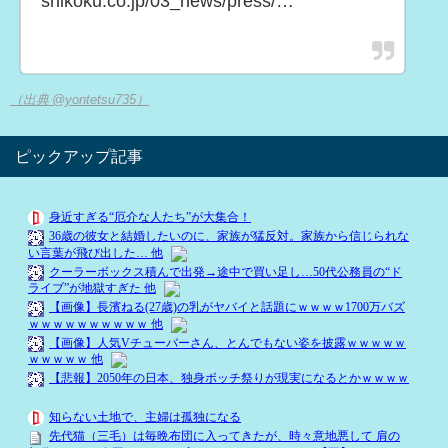
shikoku.co.jp/03_news/press/…
（出典 @yontetsu735）
ピックアップ記事