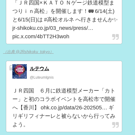
「ＪＲ四国×ＫＡＴＯ Ｎゲージ鉄道模型ま
つりｉｎ高松」を開催します！🚃 6/14(土)
と6/15(日)は #高松オルネ へ行きませんか✨
jr-shikoku.co.jp/03_news/press/…
pic.x.com/4bTT2H3woh
（出典 @JRshikoku_tokyo）
ルテウム
@LuteumIgnis
ＪＲ四国 ６月に鉄道模型メーカー「カト
ー」と初のコラボイベントを高松市で開催
へ【香川】 ohk.co.jp/data/26-202505… ギ
リギリフィナーレと被らないから行ってみ
よう。