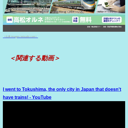
（出典 images.tetsudo.com）
＜関連する動画＞
I went to Tokushima, the only city in Japan that doesn't
have trains! - YouTube