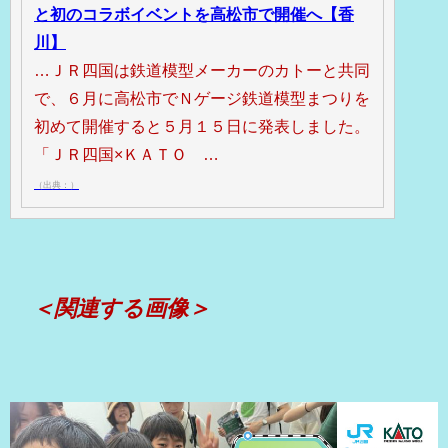
と初のコラボイベントを高松市で開催へ【香
川】
…ＪＲ四国は鉄道模型メーカーのカトーと共同
で、６月に高松市でＮゲージ鉄道模型まつりを
初めて開催すると５月１５日に発表しました。
「ＪＲ四国×ＫＡＴＯ …
（出典：）
＜関連する画像＞