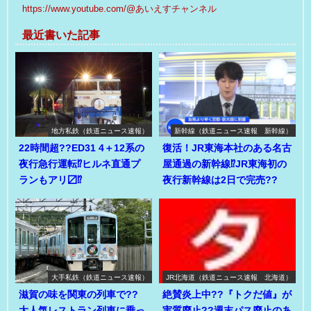
https://www.youtube.com/@あいえすチャンネル
最近書いた記事
地方私鉄（鉄道ニュース速報）
新幹線（鉄道ニュース速報 新幹線）
22時間超??ED31 4＋12系の
復活！JR東海本社のある名古
夜行急行運転⁉ヒルネ直通プ
屋通過の新幹線⁉JR東海初の
ランもアリ〼⁉
夜行新幹線は2日で完売??
大手私鉄（鉄道ニュース速報）
JR北海道（鉄道ニュース速報 北海道）
滋賀の味を関東の列車で??
絶賛炎上中??『トクだ値』が
大人気レストラン列車に乗っ
実質廃止??週末パス廃止のあ