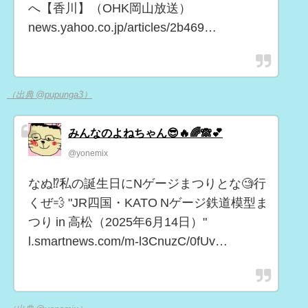
へ【香川】（OHK岡山放送）
news.yahoo.co.jp/articles/2b469…
（出典 @pupunga3）
みんなのよねちゃん😎🔥🌈🙈💕
@yonemix
なぬ⁉️私の誕生日にNゲージまつりとな🧐行
くぜ💨 "JR四国・KATO Nゲージ鉄道模型ま
つり in 高松（2025年6月14日）"
l.smartnews.com/m-l3CnuzC/0fUv…