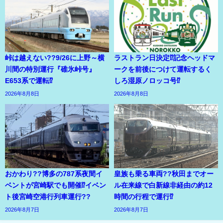
峠は越えない??9/26に上野～横
ラストラン日決定⁉記念ヘッドマ
川間の特別運行『碓氷峠号』
ークを前後につけて運転するく
E653系で運転⁉
しろ湿原ノロッコ号⁉
2026年8月8日
2026年8月8日
おかわり??博多の787系夜間イ
皇族も乗る車両??秋田までオー
ベントが宮崎駅でも開催⁉イベン
ル在来線で白新線非経由の約12
ト後宮崎空港行列車運行??
時間の行程で運行⁉
2026年8月7日
2026年8月7日