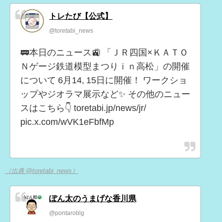
トレたび【公式】
@toretabi_news
🚃本日のニュース🚉 「ＪＲ四国×ＫＡＴＯ
Ｎゲージ鉄道模型まつりｉｎ高松」の開催
について 6月14, 15日に開催！ ワークショ
ップやジオラマ展示など✨ その他のニュー
スはこちら👇 toretabi.jp/news/jr/
pic.x.com/wVK1eFbfMp
（出典 @toretabi_news）
ぽん太のうまげな香川県
@pontaroblg