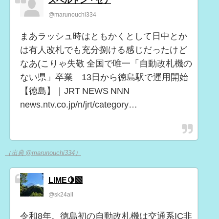
スベルトン・セナ
@marunouchi334
まあラッシュ時はともかくとして日中とか
は有人改札でも充分捌ける感じだったけど
なあ(こりゃ失敬 全国で唯一「自動改札機の
ない県」卒業 13日から徳島駅で運用開始
【徳島】｜JRT NEWS NNN
news.ntv.co.jp/n/jrt/category…
（出典 @marunouchi334）
LIME🍋‍🟩
@sk24all
令和8年。徳島初の自動改札機は交通系IC非