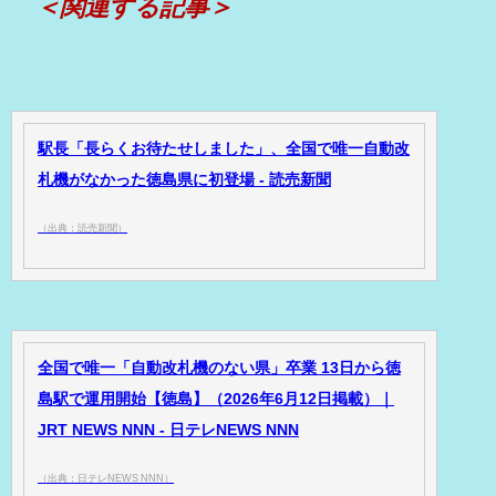
＜関連する記事＞
駅長「長らくお待たせしました」、全国で唯一自動改
札機がなかった徳島県に初登場 - 読売新聞
（出典：読売新聞）
全国で唯一「自動改札機のない県」卒業 13日から徳
島駅で運用開始【徳島】（2026年6月12日掲載）｜
JRT NEWS NNN - 日テレNEWS NNN
（出典：日テレNEWS NNN）