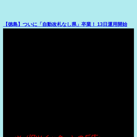
【徳島】ついに「自動改札なし県」卒業！ 13日運用開始
（出典 Youtube）