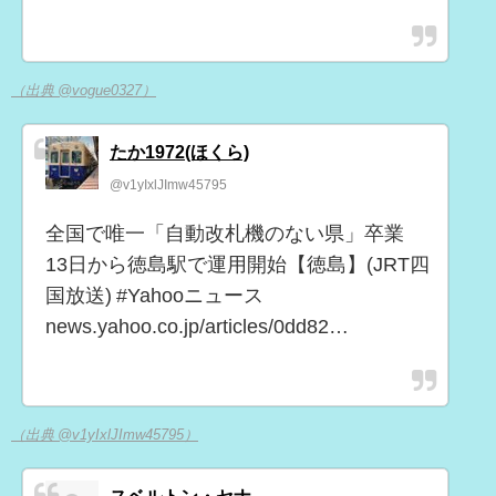
（出典 @vogue0327）
たか1972(ほくら)
@v1yIxlJImw45795
全国で唯一「自動改札機のない県」卒業
13日から徳島駅で運用開始【徳島】(JRT四
国放送) #Yahooニュース
news.yahoo.co.jp/articles/0dd82…
（出典 @v1yIxlJImw45795）