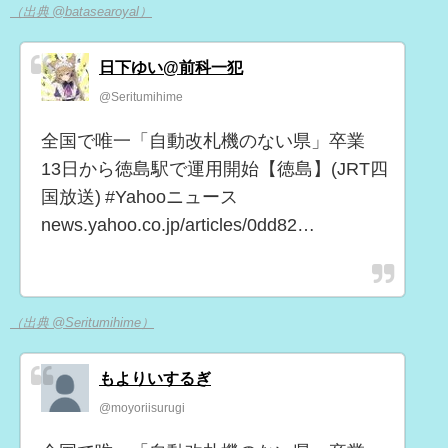
（出典 @batasearoyal）
日下ゆい@前科一犯
@Seritumihime
全国で唯一「自動改札機のない県」卒業
13日から徳島駅で運用開始【徳島】(JRT四
国放送) #Yahooニュース
news.yahoo.co.jp/articles/0dd82…
（出典 @Seritumihime）
もよりいするぎ
@moyoriisurugi