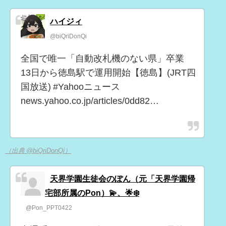
ハイジィ
@biQriDonQi
全国で唯一「自動改札機のない県」卒業
13日から徳島駅で運用開始【徳島】(JRT四
国放送) #Yahooニュース
news.yahoo.co.jp/articles/0dd82…
（出典 @biQriDonQi）
天界学園生徒会のぽん（元「天界学園帰
宅部所属のPon）💫、🌟❄️
@Pon_PPT0422