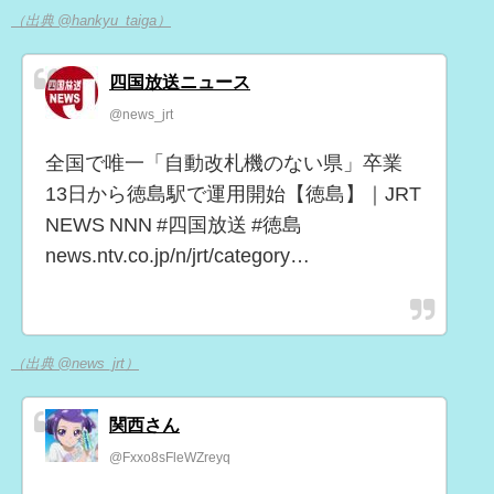
（出典 @hankyu_taiga）
四国放送ニュース
@news_jrt
全国で唯一「自動改札機のない県」卒業
13日から徳島駅で運用開始【徳島】｜JRT
NEWS NNN #四国放送 #徳島
news.ntv.co.jp/n/jrt/category…
（出典 @news_jrt）
関西さん
@Fxxo8sFleWZreyq