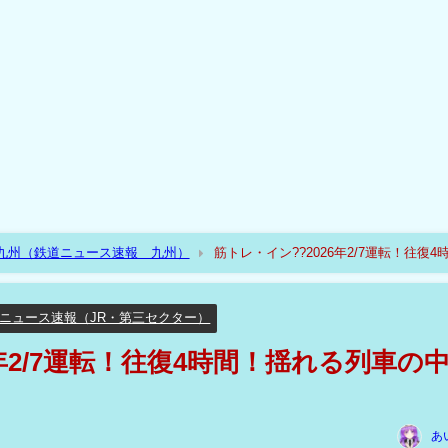
R九州（鉄道ニュース速報 九州）
筋トレ・イン??2026年2/7運転！往復4
ニュース速報（JR・第三セクター）
6年2/7運転！往復4時間！揺れる列車の
あ