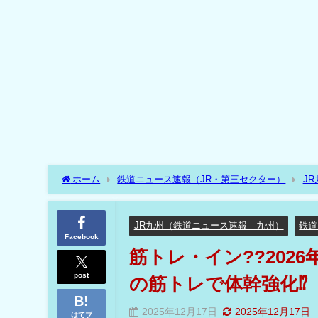
ホーム
鉄道ニュース速報（JR・第三セクター）
J
揺れる列車の中での筋トレで体幹強化⁉
JR九州（鉄道ニュース速報 九州）
鉄道
Facebook
筋トレ・イン??202
post
の筋トレで体幹強化⁉
2025年12月17日
2025年12月17日
はてブ