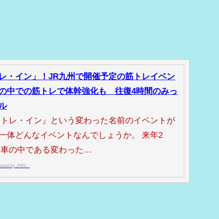
レ・イン」！JR九州で開催予定の筋トレイベン
の中での筋トレで体幹強化も 往復4時間のみっ
ル
筋トレ・イン』という変わった名前のイベントが
一体どんなイベントなんでしょうか。 来年2
列車の中である変わった…
red by JNN）