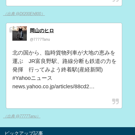
（出典 @Df200Eh800）
岡山のヒロ
@7777Tanu
北の国から、臨時貨物列車が大地の恵みを
運ぶ JR富良野駅、路線分断も鉄道の力を
発揮 行ってみよう終着駅(産経新聞)
#Yahooニュース
news.yahoo.co.jp/articles/88cd2…
（出典 @7777Tanu）
ピックアップ記事