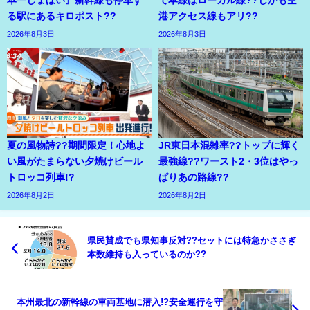
る駅にあるキロポスト??
港アクセス線もアリ??
2026年8月3日
2026年8月3日
夏の風物詩??期間限定！心地よ
JR東日本混雑率??トップに輝く
い風がたまらない夕焼けビール
最強線??ワースト2・3位はやっ
トロッコ列車!?
ぱりあの路線??
2026年8月2日
2026年8月2日
県民賛成でも県知事反対??セットには特急かささぎ
本数維持も入っているのか??
本州最北の新幹線の車両基地に潜入!?安全運行を守