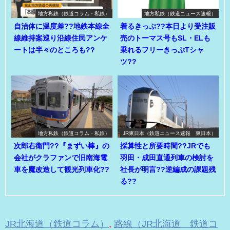
地方私鉄（鉄道コラム・私鉄）
地方私鉄（鉄道ニュース速報）
自治体に温度差??地鉄本線全
着るきっぷ??本日より受注販
線維持案巡り沿線住民アンケ
売のトーマス号もSL・ELも
ートは半々のところも??
乗れるフリーきっぷTシャ
ツ??
地方私鉄（鉄道コラム・私鉄）
JR東日本（鉄道ニュース速報 東日本）
次郎右衛門??『まずい棒』の
採算性と所要時間??JRでも
会社がクラファンで旧南海電
羽田・成田直通列車の検討を
車を魔改造して観光列車化??
社長が明言??逆編成の課題残
る??
JR北海道（鉄道コラム）
,
路線（JR北海道 鉄道コ