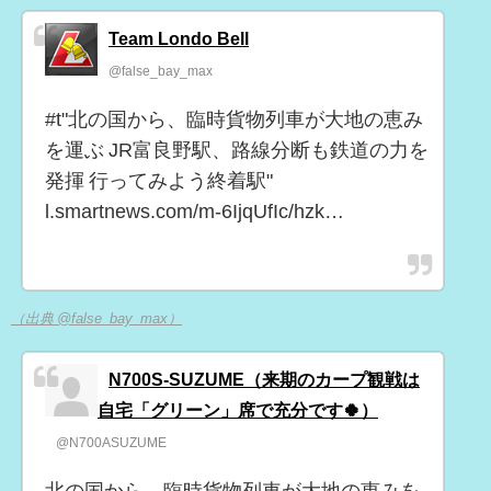
Team Londo Bell
@false_bay_max
#t"北の国から、臨時貨物列車が大地の恵み
を運ぶ JR富良野駅、路線分断も鉄道の力を
発揮 行ってみよう終着駅"
l.smartnews.com/m-6IjqUfIc/hzk…
（出典 @false_bay_max）
N700S-SUZUME（来期のカープ観戦は
自宅「グリーン」席で充分です🍀）
@N700ASUZUME