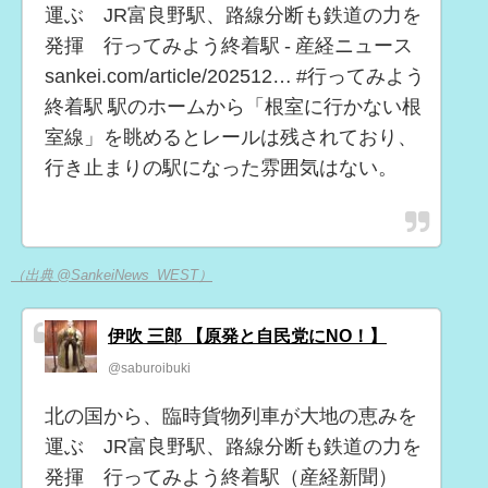
運ぶ JR富良野駅、路線分断も鉄道の力を
発揮 行ってみよう終着駅 - 産経ニュース
sankei.com/article/202512… #行ってみよう
終着駅 駅のホームから「根室に行かない根
室線」を眺めるとレールは残されており、
行き止まりの駅になった雰囲気はない。
（出典 @SankeiNews_WEST）
伊吹 三郎 【原発と自民党にNO！】
@saburoibuki
北の国から、臨時貨物列車が大地の恵みを
運ぶ JR富良野駅、路線分断も鉄道の力を
発揮 行ってみよう終着駅（産経新聞）