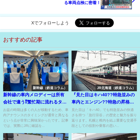
る車両点検に密着！
Xでフォローしよう
おすすめの記事
新幹線（鉄道コラム）
JR北海道（鉄道コラム）
新幹線の車内メロディーは所有
『見た目はキハ40??特急並みの
会社で違う⁇繁忙期に流れるタイ
車内とエンジン??特急の昇格は
ミングは違うの⁇
必要だったのか??
お盆の時期は多くの人が移動するため、車
見た目は「キハ40」でも特急並みの快適
内アナウンスのタイミングが通常と異なる
さを持つ「急行宗谷」の歴史と魅力を振り
という点が非常に興味深かったです。記事
返ります。札幌と稚内を結ぶ重要な交通手
では、実際にJRに確認を...
段としての役割や乗客の思い...