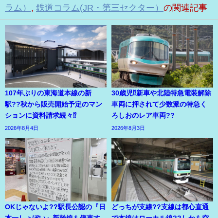
ラム）
,
鉄道コラム(JR・第三セクター）
の関連記事
107年ぶりの東海道本線の新
30歳児⁉新車や北陸特急電装解除
駅??秋から販売開始予定のマン
車両に押されて少数派の特急く
ションに資料請求続々⁉
ろしおのレア車両??
2026年8月4日
2026年8月3日
OKじゃないよ??駅長公認の『日
どっちが支線??支線は都心直通
本一しょぼい』新幹線も停車す
で本線はローカル線??しかも空