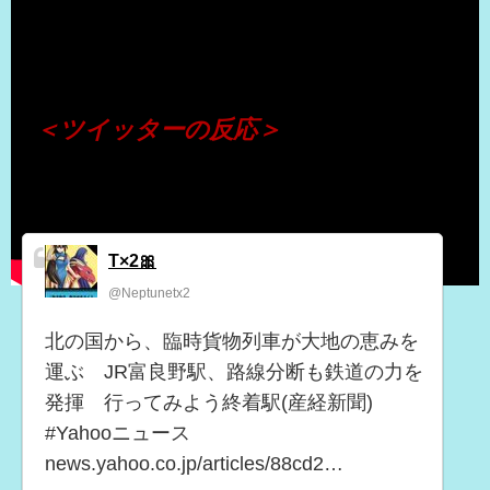
（出典 Youtube）
＜ツイッターの反応＞
T×2🎀
@Neptunetx2
北の国から、臨時貨物列車が大地の恵みを
運ぶ JR富良野駅、路線分断も鉄道の力を
発揮 行ってみよう終着駅(産経新聞)
#Yahooニュース
news.yahoo.co.jp/articles/88cd2…