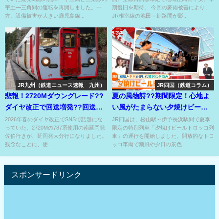
宇土―三角間の運転を再開しました。一
期復旧を期待。 今回の豪雨被害により、
方、設備被害が大きい鹿児島線...
JR根室線の池田－釧路間が影...
JR九州（鉄道ニュース速報 九州）
JR四国（鉄道コラム）
悲報！2720Mダウングレード??
夏の風物詩??期間限定！心地よ
ダイヤ改正で回送増発??回送に
い風がたまらない夕焼けビール
するなら乗せてくれ～！
トロッコ列車!?
2026年春のダイヤ改正でSNSで話題にな
JR四国は、松山駅～伊予長浜駅間で夏季
っていた、2720Mの787系使用の南延岡発
限定の特別列車「夕焼けビールトロッコ列
佐伯行きが、延岡発大分行になりました。
車」の運行を開始しました。開放的なトロ
残念なことに、使...
ッコ車両で潮風や夕日の景色...
スポンサードリンク