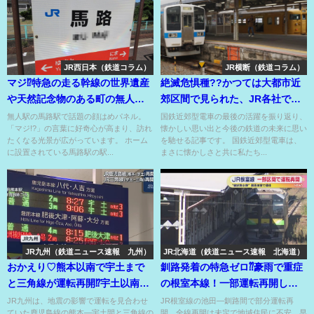
JR西日本（鉄道コラム）
JR横断（鉄道コラム）
マジ⁉特急の走る幹線の世界遺産
絶滅危惧種??かつては大都市近
や天然記念物のある町の無人駅⁉
郊区間で見られた、JR各社で余
顔はめパネルあり〼
生を送る国鉄近郊型電車⁉
無人駅の馬路駅で話題の顔はめパネル。
国鉄近郊型電車の最後の活躍を振り返り、
「マジ!?」の言葉に好奇心が高まり、訪れ
懐かしい思い出と今後の鉄道の未来に思い
たくなる光景が広がっています。 ホーム
を馳せる記事です。 国鉄近郊型電車は、
に設置されている馬路駅の駅...
まさに懐かしさと共に私たち...
JR九州（鉄道ニュース速報 九州）
JR北海道（鉄道ニュース速報 北海道）
おかえり♡熊本以南で宇土まで
釧路発着の特急ゼロ⁇豪雨で重症
と三角線が運転再開⁉宇土以南は
の根室本線！一部運転再開した
8月中の再開は絶望的⁉
が全線再開は目途立たず!?
JR九州は、地震の影響で運転を見合わせ
JR根室線の池田―釧路間で部分運転再
ていた鹿児島線の熊本―宇土間と三角線の
開。全線再開は未定で地域住民に不安。早