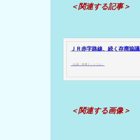
＜関連する記事＞
ＪＲ赤字路線、続く存廃協議 
（出典：時事ドットコム）
＜関連する画像＞