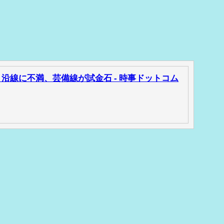
沿線に不満、芸備線が試金石 - 時事ドットコム