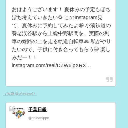
おはようございます！ 夏休みの予定もぼち
ぼち考えていきたい🌻 このInstagram見
て、夏休みに予約してみたよ😆 小湊鉄道の
養老渓谷駅から上総中野駅間を、実際の列
車の線路の上を走る軌道自転車🚲 私がやり
たいので、子供に付き合ってもらう🤭 楽し
みだー！！
instagram.com/reel/DZW6lpXRX…
（出典 @ofunanet）
千葉日報
@chibanippo