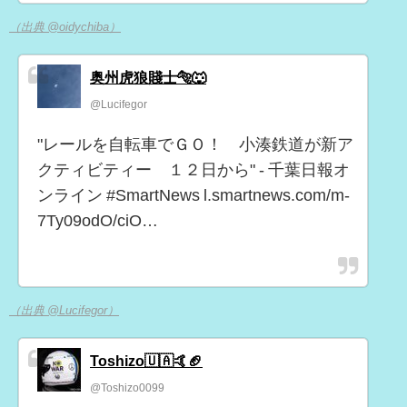
（出典 @oidychiba）
奥州虎狼賤士🐅🐺
@Lucifegor
"レールを自転車でＧＯ！ 小湊鉄道が新ア
クティビティー １２日から" - 千葉日報オ
ンライン #SmartNews l.smartnews.com/m-
7Ty09odO/ciO…
（出典 @Lucifegor）
Toshizo🇺🇦🤙🏈
@Toshizo0099