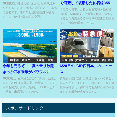
で回避して復活した仙石線3553S
JR豊肥線の輸送力強化に向けた取り組み
が始まることは、地域の発展にとって非常
205系のＭ16編成！
「奇跡の電車」と称される宮城・仙石線
に重要です。熊本県と沿線自治体が協力
205系「M16編成」が引退を迎え、津波を
し、より便利で効率的な交通...
回避した勇気ある姿が地域の歴史に刻まれ
る。 「奇跡の電車」とし...
JR東海（鉄道ニュース速報 東海）
JR西日本（鉄道ニュース速報 西日本）
今年も売るぞ～！夏の乗り放題
6/29日の『JR西日本』のニュー
きっぷ♡在来線がパワフルに乗
ス
れ特急も特急料金追加で乗車
JR東海は、在来線全線が2日間乗り放題と
鮮魚を水揚げ当日に輸送するという新しい
なる「JR東海☆夏の乗り放題きっぷ」を
試みが始まりました。これにより、魚の鮮
OK⁉
今年も発売します。対象は、EXサービス
度が保持され、都市部でも新鮮な海の幸を
で熱海～米原間のいずれか...
楽しめる機会が広がります...
スポンサードリンク