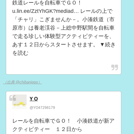
鉄道レールを自転車でＧＯ！
u.lin.ee/ZztYhGK?mediad… レールの上で
「チャリ」こぎませんか－。小湊鉄道（市
原市）は養老渓谷－上総中野駅間を自転車
で走る珍しい体験型アクティビティーを、
あす１２日からスタートさせます。 ▼続き
を読む
（出典 @chibanippo）
Y O
@YO47298179
レールを自転車でＧＯ！ 小湊鉄道が新ア
クティビティー １２日から