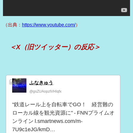
（出典：
https://www.youtube.com/
）
＜X（旧ツイッター）の反応＞
ふなきゅう
@gsZUAopzIVHlqfx
"鉄道レール上を自転車でGO！ 経営難の
ローカル線を観光資源に" - FNNプライムオ
ンライン l.smartnews.com/m-
7U9c1eJG/kmD…