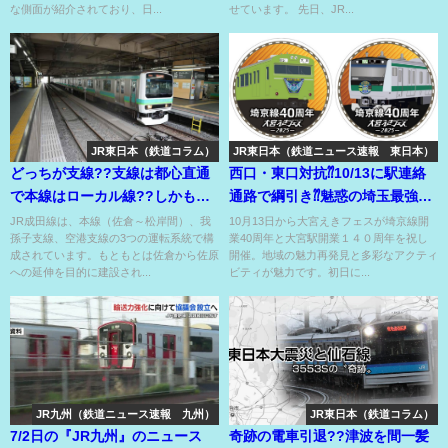
な側面が紹介されており、日...
せています。 先日、JR...
JR東日本（鉄道コラム）
JR東日本（鉄道ニュース速報 東日本）
どっちが支線??支線は都心直通
西口・東口対抗⁇10/13に駅連絡
で本線はローカル線??しかも空
通路で綱引き⁇魅惑の埼玉最強の
港アクセス線もアリ??
線開業40周年記念バッジ❤
JR成田線は、本線（佐倉～松岸間）、我
10月13日から大宮えきフェスが埼京線開
孫子支線、空港支線の3つの運転系統で構
業40周年と大宮駅開業１４０周年を祝し
成されています。もともとは佐倉から佐原
開催。地域の魅力再発見と多彩なアクティ
への延伸を目的に建設され...
ビティが魅力です。初日に...
JR九州（鉄道ニュース速報 九州）
JR東日本（鉄道コラム）
7/2日の『JR九州』のニュース
奇跡の電車引退??津波を間一髪