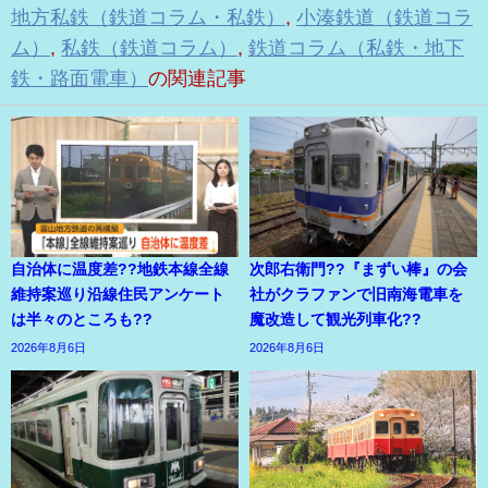
地方私鉄（鉄道コラム・私鉄）
,
小湊鉄道（鉄道コラ
ム）
,
私鉄（鉄道コラム）
,
鉄道コラム（私鉄・地下
鉄・路面電車）
の関連記事
自治体に温度差??地鉄本線全線
次郎右衛門??『まずい棒』の会
維持案巡り沿線住民アンケート
社がクラファンで旧南海電車を
は半々のところも??
魔改造して観光列車化??
2026年8月6日
2026年8月6日