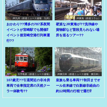
JR九州（鉄道ニュース速報 九州）
JR東海（鉄道コラム）
おかわり??博多の787系夜間
硬派なJR東海が??洗浄線や
イベントが宮崎駅でも開催⁉
貨物駅など普段見られない場
イベント後宮崎空港行列車運
所を巡るツアー??
行??
大手私鉄（鉄道ニュース速報）
JR東日本（鉄道ニュース速報 東日本）
107歳児??引退間近の非冷房
皇族も乗る車両??秋田までオ
車両で全車指定席の天然クー
ール在来線で白新線非経由の
ラー体験号??
約12時間の行程で運行⁉