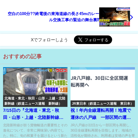
空白の100分??終電後の東海道線の長さ45mのレー
ル交換工事の緊迫の舞台裏⁉
Xでフォローしよう
おすすめの記事
北海道・東北・秋田・山形・上越・北陸
新幹線（鉄道ニュース速報 新幹線）
JR東日本（鉄道ニュース速報 東日本）
7/15日の『北海道・東北・秋
祝！年内全線運転再開！地震で
田・山形・上越・北陸新幹線』
運休の八戸線 一部区間の運転
のニュース
は12/22から運転！
北陸新幹線が担う貨物輸送の重要性とその
JR八戸線が22日から一部区間を再開し、
進化について、非常に興味深い内容でし
30日全線運転再開を目指します。地域の
た。特に、旬の和菓子を届けるという新た
活性化が期待され、利用者は安堵の声を寄