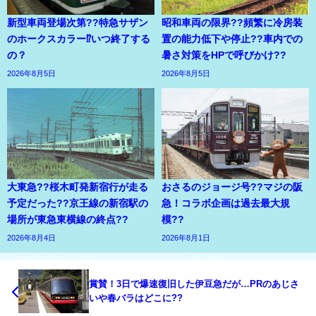
新型車両登場次第??特急サザン
昭和車両の限界??頻繁に冷房装
のホークスカラー⁉いつ終了する
置の能力低下や停止??車内での
の？
暑さ対策をHPで呼びかけ??
2026年8月5日
2026年8月5日
大東急??桜木町発新宿行が走る
おさるのジョージ号??マジの阪
予定だった??京王線の新宿駅の
急！コラボ企画は過去最大規
場所が東急東横線の終点??
模??
2026年8月4日
2026年8月1日
賞賛！3日で爆速復旧した伊豆急だが…PRのあじさ
いや春バラはどこに??