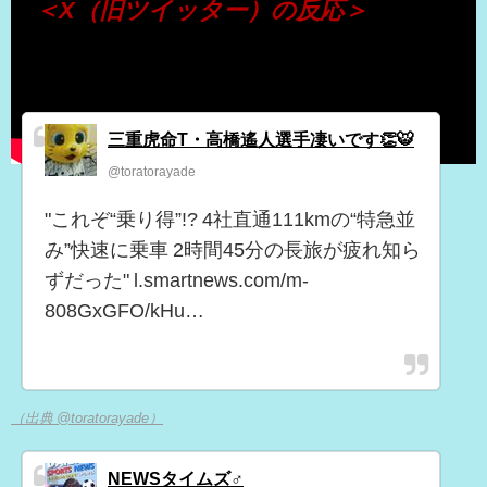
＜X（旧ツイッター）の反応＞
三重虎命T・高橋遙人選手凄いです👏🐯
@toratorayade
"これぞ“乗り得”!? 4社直通111kmの“特急並
み”快速に乗車 2時間45分の長旅が疲れ知ら
ずだった" l.smartnews.com/m-
808GxGFO/kHu…
（出典 @toratorayade）
NEWSタイムズ♂︎