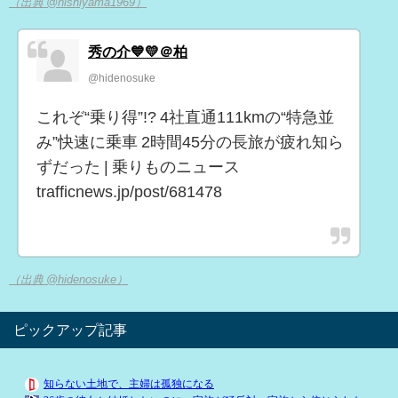
（出典 @nishiyama1969）
秀の介💙💛＠柏
@hidenosuke
これぞ“乗り得”!? 4社直通111kmの“特急並
み”快速に乗車 2時間45分の長旅が疲れ知ら
ずだった | 乗りものニュース
trafficnews.jp/post/681478
（出典 @hidenosuke）
ピックアップ記事