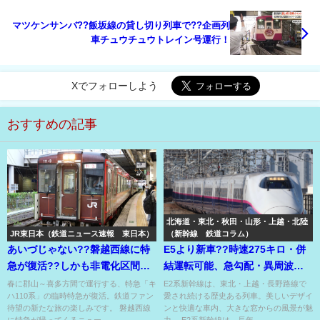
マツケンサンバ??飯坂線の貸し切り列車で??企画列
車チュウチュウトレイン号運行！
Xでフォローしよう
おすすめの記事
北海道・東北・秋田・山形・上越・北陸
JR東日本（鉄道ニュース速報 東日本）
（新幹線 鉄道コラム）
あいづじゃない??磐越西線に特
E5より新車??時速275キロ・併
急が復活??しかも非電化区間に
結運転可能、急勾配・異周波数
直通なので近郊型気動車??
対応のマルチ新幹線車両⁉
春に郡山～喜多方間で運行する、特急「キ
E2系新幹線は、東北・上越・長野路線で
ハ110系」の臨時特急が復活。鉄道ファン
愛され続ける歴史ある列車。美しいデザイ
待望の新たな旅の楽しみです。 磐越西線
ンと快適な車内、大きな窓からの風景が魅
に特急が帰ってくるニュー...
力。 E2系新幹線は、長年...