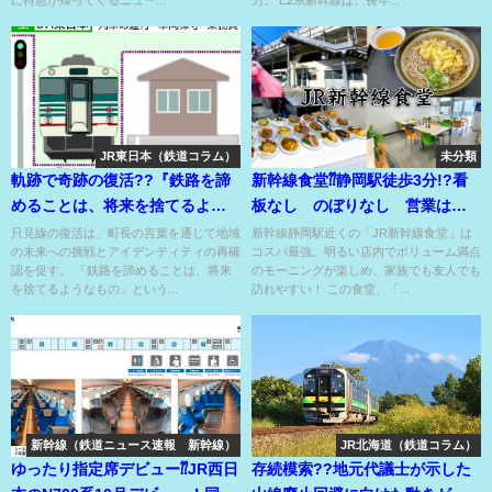
JR東日本（鉄道コラム）
未分類
軌跡で奇跡の復活??『鉄路を諦
新幹線食堂⁇静岡駅徒歩3分!?看
めることは、将来を捨てるよう
板なし のぼりなし 営業は朝
なもの』と当時の町長が回顧??
と昼のみのコスパ最強の食堂⁇
只見線の復活は、町長の言葉を通じて地域
新幹線静岡駅近くの「JR新幹線食堂」は
の未来への挑戦とアイデンティティの再確
コスパ最強。明るい店内でボリューム満点
認を促す。 「鉄路を諦めることは、将来
のモーニングが楽しめ、家族でも友人でも
を捨てるようなもの」という...
訪れやすい！ この食堂、「...
新幹線（鉄道ニュース速報 新幹線）
JR北海道（鉄道コラム）
ゆったり指定席デビュー⁇JR西日
存続模索??地元代議士が示した