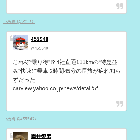
（出典 @281_1）
455S40
@455S40
これぞ“乗り得”!? 4社直通111kmの“特急並
み”快速に乗車 2時間45分の長旅が疲れ知ら
ずだった
carview.yahoo.co.jp/news/detail/5f…
（出典 @455S40）
南井智彦