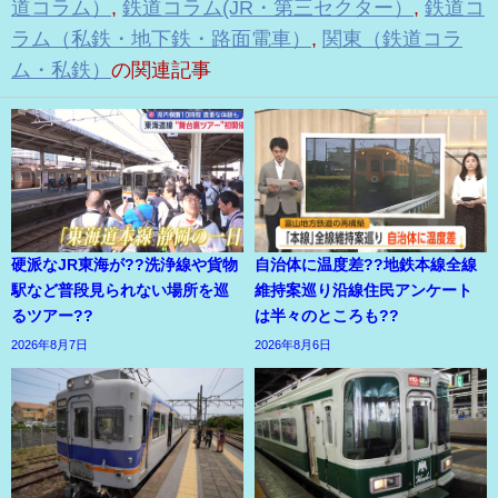
道コラム）
,
鉄道コラム(JR・第三セクター）
,
鉄道コ
ラム（私鉄・地下鉄・路面電車）
,
関東（鉄道コラ
ム・私鉄）
の関連記事
硬派なJR東海が??洗浄線や貨物
自治体に温度差??地鉄本線全線
駅など普段見られない場所を巡
維持案巡り沿線住民アンケート
るツアー??
は半々のところも??
2026年8月7日
2026年8月6日