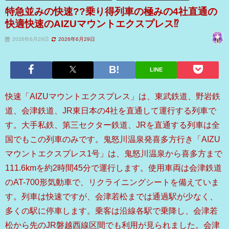
特急並みの快速??乗り得列車の極みの4社直通の
快適快速のAIZUマウントエクスプレス⁉
2026年6月29日
2026年6月29日
LINE
快速「AIZUマウントエクスプレス」は、東武鉄道、野岩鉄
道、会津鉄道、JR東日本の4社を直通して運行する列車で
す。大手私鉄、第三セクター鉄道、JRを直通する列車は全
国でもこの列車のみです。鬼怒川温泉発喜多方行き「AIZU
マウントエクスプレス1号」は、鬼怒川温泉から喜多方まで
111.6kmを約2時間45分で運行します。使用車両は会津鉄道
のAT-700形気動車で、リクライニングシートを備えていま
す。列車は快速ですが、会津若松までは通過駅が少なく、
多くの駅に停車します。乗客は沿線各駅で乗降し、会津若
松から先のJR磐越西線区間でも利用が見られました。会津