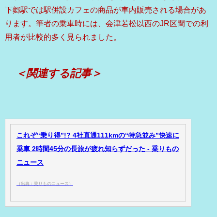
下郷駅では駅併設カフェの商品が車内販売される場合があ
ります。筆者の乗車時には、会津若松以西のJR区間での利
用者が比較的多く見られました。
＜関連する記事＞
これぞ“乗り得”!? 4社直通111kmの“特急並み”快速に
乗車 2時間45分の長旅が疲れ知らずだった - 乗りもの
ニュース
（出典：乗りものニュース）