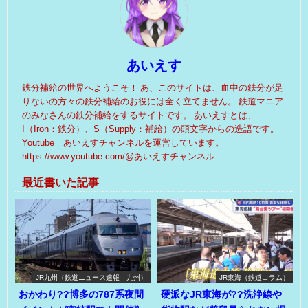
あいえす
鉄分補給の世界へようこそ！ あ、このサイトは、血中の鉄分が足
りないの方々の鉄分補給のお役には全く立てません。 鉄道マニア
のみなさんの鉄分補給をするサイトです。 あいえすとは、
I（Iron：鉄分）、S（Supply：補給）の頭文字からの造語です。
Youtube あいえすチャンネルを運営しています。
https://www.youtube.com/@あいえすチャンネル
最近書いた記事
JR九州（鉄道ニュース速報 九州）
JR東海（鉄道コラム）
おかわり??博多の787系夜間
硬派なJR東海が??洗浄線や