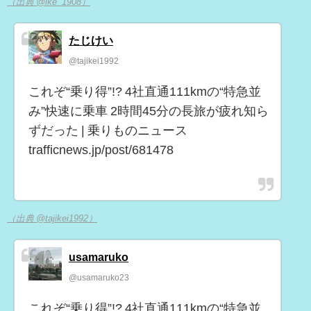
（出典 @ike_1908）
たじけい
@tajikei1992
これぞ“乗り得”!? 4社直通111kmの“特急並
み”快速に乗車 2時間45分の長旅が疲れ知ら
ずだった | 乗りものニュース
trafficnews.jp/post/681478
（出典 @tajikei1992）
usamaruko
@usamaruko23
これぞ“乗り得”!? 4社直通111kmの“特急並