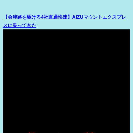
【会津路を駆ける4社直通快速】AIZUマウントエクスプレ
スに乗ってきた
（出典 Youtube）