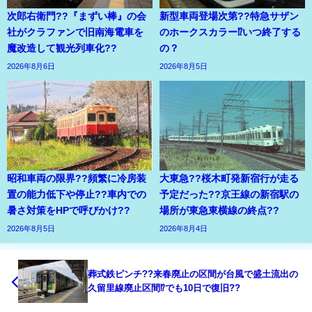
次郎右衛門??『まずい棒』の会
新型車両登場次第??特急サザン
社がクラファンで旧南海電車を
のホークスカラー⁉いつ終了する
魔改造して観光列車化??
の？
2026年8月6日
2026年8月5日
昭和車両の限界??頻繁に冷房装
大東急??桜木町発新宿行が走る
置の能力低下や停止??車内での
予定だった??京王線の新宿駅の
暑さ対策をHPで呼びかけ??
場所が東急東横線の終点??
2026年8月5日
2026年8月4日
葬式鉄ピンチ??来春廃止の区間が台風で盛土流出の
久留里線廃止区間⁉でも10日で復旧??