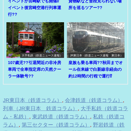
イベントが宮崎駅でも開催⁉
貨物駅など普段見られない場
イベント後宮崎空港行列車運
所を巡るツアー??
行??
大手私鉄（鉄道ニュース速報）
JR東日本（鉄道ニュース速報 東日本）
107歳児??引退間近の非冷房
皇族も乗る車両??秋田までオ
車両で全車指定席の天然クー
ール在来線で白新線非経由の
ラー体験号??
約12時間の行程で運行⁉
JR東日本（鉄道コラム）
,
会津鉄道（鉄道コラム）
,
列車（JR東日本 鉄道コラム）
,
大手私鉄（鉄道コラ
ム・私鉄）
,
東武鉄道（鉄道コラム）
,
私鉄（鉄道コ
ラム）
,
第三セクター（鉄道コラム）
,
野岩鉄道（鉄