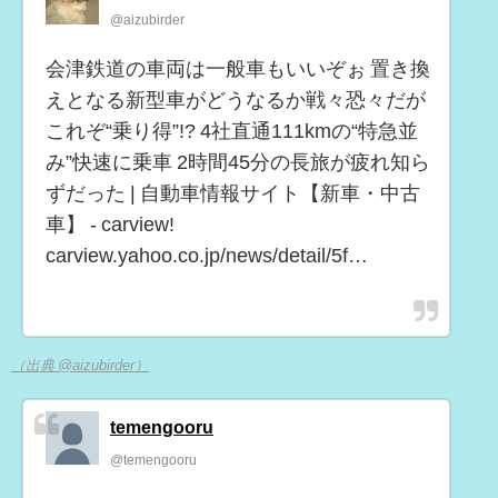
@aizubirder
会津鉄道の車両は一般車もいいぞぉ 置き換
えとなる新型車がどうなるか戦々恐々だが
これぞ“乗り得”!? 4社直通111kmの“特急並
み”快速に乗車 2時間45分の長旅が疲れ知ら
ずだった | 自動車情報サイト【新車・中古
車】 - carview!
carview.yahoo.co.jp/news/detail/5f…
（出典 @aizubirder）
temengooru
@temengooru