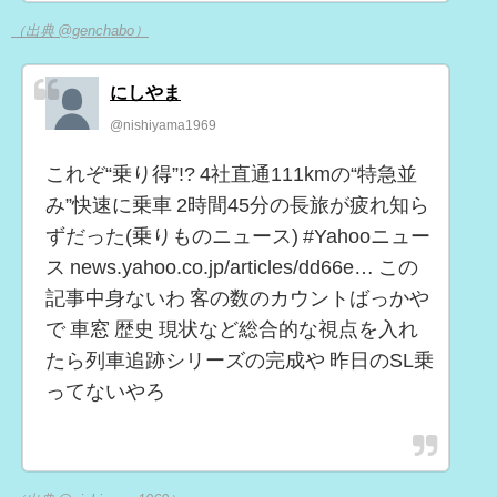
（出典 @genchabo）
にしやま
@nishiyama1969
これぞ“乗り得”!? 4社直通111kmの“特急並
み”快速に乗車 2時間45分の長旅が疲れ知ら
ずだった(乗りものニュース) #Yahooニュー
ス news.yahoo.co.jp/articles/dd66e… この
記事中身ないわ 客の数のカウントばっかや
で 車窓 歴史 現状など総合的な視点を入れ
たら列車追跡シリーズの完成や 昨日のSL乗
ってないやろ