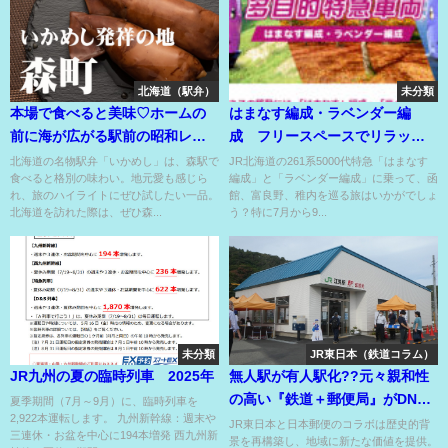
北海道（駅弁）
未分類
本場で食べると美味♡ホームの
はまなす編成・ラベンダー編
前に海が広がる駅前の昭和レト
成 フリースペースでリラック
ロな販売店の超有名駅弁⁉
スOK！
北海道の名物駅弁「いかめし」は、森駅で
JR北海道の261系5000代特急「はまなす
食べると格別の味わい。地元愛も感じら
編成」と「ラベンダー編成」に乗って、函
れ、旅のハイライトにぜひ試したい一品。
館、富良野、稚内を巡る旅はいかがでしょ
北海道を訪れた際は、ぜひ森...
う？特に7月から9...
未分類
JR東日本（鉄道コラム）
JR九州の夏の臨時列車 2025年
無人駅が有人駅化??元々親和性
の高い『鉄道＋郵便局』がDNA
夏季期間（7月～9月）に、臨時列車を
2,922本運転します。 九州新幹線：週末や
覚醒して融合??
JR東日本と日本郵便のコラボは歴史的背
三連休・お盆を中心に194本増発 西九州新
景を再構築し、地域に新たな価値を提供。