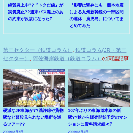
絶賛炎上中??『トクだ値』が
『影響は駅弁にも 熊本地震
実質廃止??週末パス廃止のあ
による九州新幹線の一部区間
の約束が反故になった⁉
の運休 鹿児島』についてま
とめてみた
第三セクター（鉄道コラム）
,
鉄道コラム(JR・第三
セクター）
,
阿佐海岸鉄道（鉄道コラム）
の関連記事
硬派なJR東海が??洗浄線や貨物
107年ぶりの東海道本線の新
駅など普段見られない場所を巡
駅??秋から販売開始予定のマン
るツアー??
ションに資料請求続々⁉
2026年8月7日
2026年8月4日