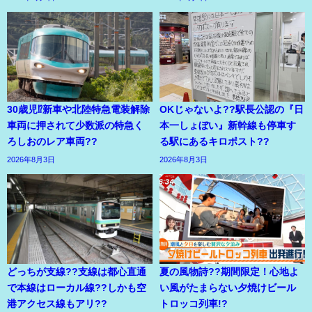
30歳児⁉新車や北陸特急電装解除
OKじゃないよ??駅長公認の『日
車両に押されて少数派の特急く
本一しょぼい』新幹線も停車す
ろしおのレア車両??
る駅にあるキロポスト??
2026年8月3日
2026年8月3日
どっちが支線??支線は都心直通
夏の風物詩??期間限定！心地よ
で本線はローカル線??しかも空
い風がたまらない夕焼けビール
港アクセス線もアリ??
トロッコ列車!?