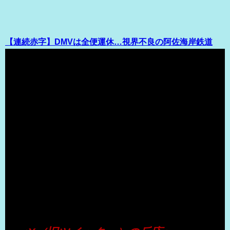
【連続赤字】DMVは全便運休…視界不良の阿佐海岸鉄道
（出典 Youtube）