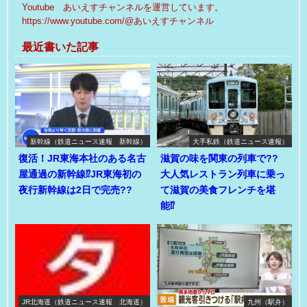
Youtube あいえすチャンネルを運営しています。
https://www.youtube.com/@あいえすチャンネル
最近書いた記事
新幹線（鉄道ニュース速報 新幹線）
大手私鉄（鉄道ニュース速報）
復活！JR東海本社のある名古
滋賀の味を関東の列車で??
屋通過の新幹線⁉JR東海初の
大人気レストラン列車に乗っ
夜行新幹線は2日で完売??
て滋賀の美食フレンチを堪
能⁉
JR北海道（鉄道ニュース速報 北海道）
九州（駅弁）