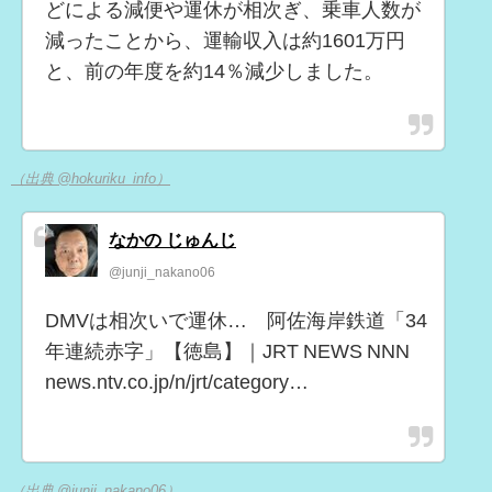
どによる減便や運休が相次ぎ、乗車人数が
減ったことから、運輸収入は約1601万円
と、前の年度を約14％減少しました。
（出典 @hokuriku_info）
なかの じゅんじ
@junji_nakano06
DMVは相次いで運休… 阿佐海岸鉄道「34
年連続赤字」【徳島】｜JRT NEWS NNN
news.ntv.co.jp/n/jrt/category…
（出典 @junji_nakano06）