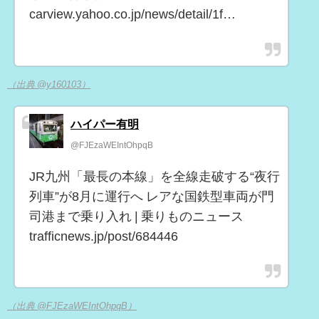
carview.yahoo.co.jp/news/detail/1f…
（出典 @y160103）
ハイパー有明
@FJEzaWEIntOhpqB
JR九州「最長の本線」を全線走破する“夜行
列車”が8月に運行へ レアな国鉄型車両が門
司港まで乗り入れ | 乗りものニュース
trafficnews.jp/post/684446
（出典 @FJEzaWEIntOhpqB）