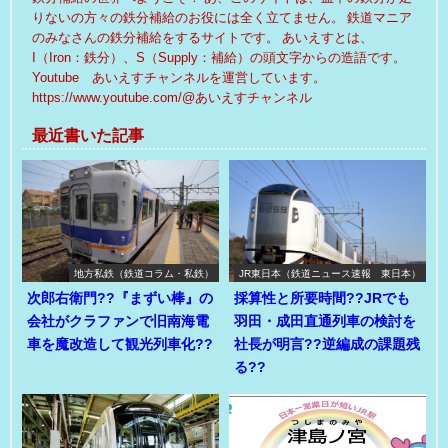
りないの方々の鉄分補給のお役には全く立てません。 鉄道マニア
のみなさんの鉄分補給をするサイトです。 あいえすとは、
I（Iron：鉄分）、S（Supply：補給）の頭文字からの造語です。
Youtube あいえすチャンネルを運営しています。
https://www.youtube.com/@あいえすチャンネル
最近書いた記事
地方私鉄（鉄道コラム・私鉄）
JR東日本（鉄道ニュース速報 東日本）
次郎右衛門??『まずい棒』の
採算性と所要時間??JRでも
会社がクラファンで旧南海電
羽田・成田直通列車の検討を
車を魔改造して観光列車化??
社長が明言??逆編成の課題残
る??