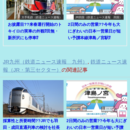
大手私鉄（鉄道ニュース速報）
JR四国（鉄道ニュース速報 四国）
お披露目??来春運行開始のト
2日間のみの営業??今年も大
キイロの実車の外観⁉田無・
にぎわいの日本一営業日が短
新所沢にも停車⁉
い予讃本線津島ノ宮駅⁉
JR九州（鉄道ニュース速報 九州）
,
鉄道ニュース速
報（JR・第三セクター）
の関連記事
採算性と所要時間??JRでも羽
2日間のみの営業??今年も大にぎ
田・成田直通列車の検討を社長
わいの日本一営業日が短い予讃