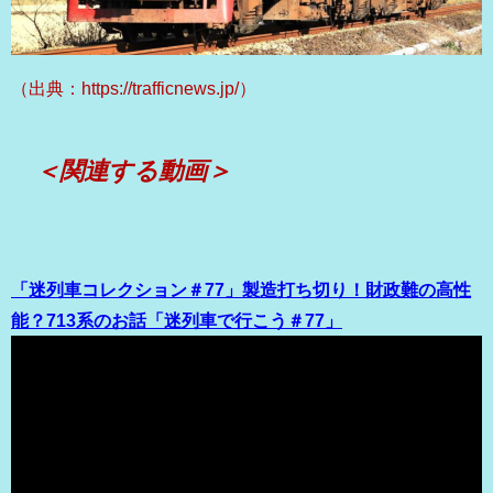
（出典：https://trafficnews.jp/）
＜関連する動画＞
「迷列車コレクション＃77」製造打ち切り！財政難の高性
能？713系のお話「迷列車で行こう＃77」