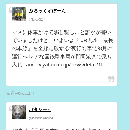
ぶろっくすぼーん
@brox317
マメに休車かけて騙し騙し…と誰かが書い
ていましたけど、いよいよ？ JR九州「最長
の本線」を全線走破する“夜行列車”が8月に
運行へ レアな国鉄型車両が門司港まで乗り
入れ carview.yahoo.co.jp/news/detail/1f…
（出典 @brox317）
バタシー♂
@batasearoyal