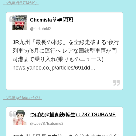
（出典 @ST345M）
Chemista🐰🚅 🇯🇵
@kbrkohrki2
JR九州「最長の本線」を全線走破する“夜行
列車”が8月に運行へ レアな国鉄型車両が門
司港まで乗り入れ(乗りものニュース)
news.yahoo.co.jp/articles/691dd…
（出典 @kbrkohrki2）
つばめ@描き鉄(転生)：787.TSUBAME
@type787tsubame2