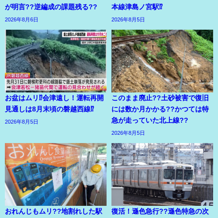
が明言??逆編成の課題残る??
本線津島ノ宮駅⁉
2026年8月6日
2026年8月5日
お盆はムリ⁉会津遠し！運転再開
このまま廃止??土砂被害で復旧
見通しは8月末頃の磐越西線⁉
には数か月かかる??かつては特
急が走っていた北上線??
2026年8月5日
2026年8月5日
おれんじもムリ??地割れした駅
復活！遜色急行??遜色特急の次