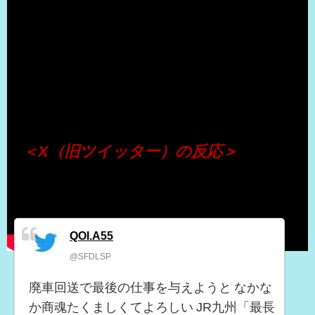
（出典 Youtube）
＜X（旧ツイッター）の反応＞
QOI.A55
@SFDLSP
廃車回送で最後の仕事を与えようと なかな
か商魂たくましくてよろしい JR九州「最長