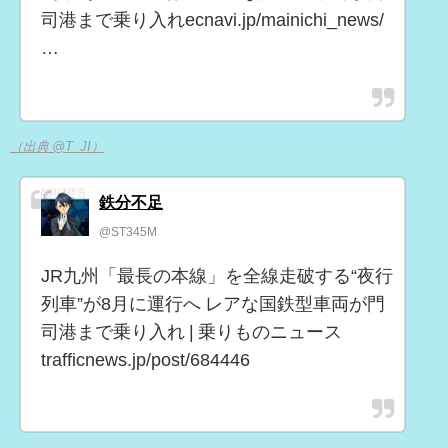
司港まで乗り入れecnavi.jp/mainichi_news/
…
（出典 @T_JI）
鉄分不足
@ST345M
JR九州「最長の本線」を全線走破する“夜行
列車”が8月に運行へ レアな国鉄型車両が門
司港まで乗り入れ | 乗りものニュース
trafficnews.jp/post/684446