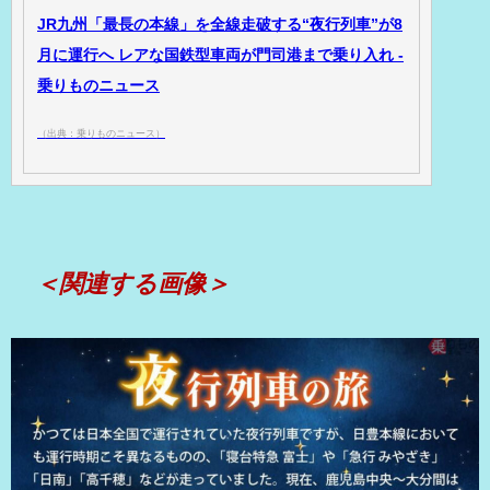
JR九州「最長の本線」を全線走破する“夜行列車”が8
月に運行へ レアな国鉄型車両が門司港まで乗り入れ -
乗りものニュース
（出典：乗りものニュース）
＜関連する画像＞