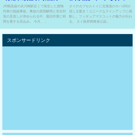
復旧のめど立たず！
物のTOP5にランク入りか？
JR鶴見線の浜川崎駅近くで発生した貨物
タイのカプセルトイに北海道のキハ183が
列車の脱線事故。事故の原因解明と安全対
混じる驚き！ユニークなラインアップに感
策の見直しが求められる中、復旧作業に時
動し、フィギュアマスコットの魅力が伝わ
間を要する見込み。 今月、...
る。 タイ政府商務省公認...
スポンサードリンク