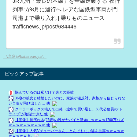
JR九州「最長の本線」を全線走破する“夜行
列車”が8月に運行へ レアな国鉄型車両が門
司港まで乗り入れ | 乗りものニュース
trafficnews.jp/post/684446
（出典 @batasearoyal）
ピックアップ記事