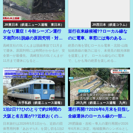
JR東日本（鉄道ニュース速報 東日本）
JR西日本（鉄道コラム）
かなり重症！今秋シーズン運行
並行在来線候補??ローカル線な
不能⁇D51脱線の原因究明・対策
のに電車、車窓には海のある
実施まで相当時間が必要⁇
『北陸‐山陰短絡路』??
高崎支社のSLぐんまは脱線事故で11月ま
絶景の海を望むローカル電車・北陸‐山陰
で運休。原因判明には時間がかかるが、安
短絡路線の魅力に迫り、未発見の観光体験
全第一が最優先。 高崎支社のSLぐんまが
を提案します。 ローカル線なのに電車
11月まで運休になると...
で、しかも海の絶景を楽しめる...
大手私鉄（鉄道ニュース速報）
JR九州（鉄道ニュース速報 九州）
1泊2日??ひのとりで約2時間の
運行再開!?2026年6月末を目指し
大阪と名古屋が??近鉄おくのほ
全線運休のローカル線の一部運
そ道と寄り道??
行再開を目指す!?
日本旅行は2026年5月1日から、近鉄の団
JR肥薩線・吉松～隼人の運行再開が2026
体専用列車「あおぞらII」を貸し切る1泊2
年6月末に決定。地域復興のシンボルとし