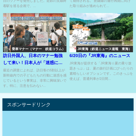
日のツアーを発売しました。近鉄の支線終
て期待される。 肥薩線の運行再開に向け
着駅を巡る企画で、...
た取り組みが進められて...
乗車マナー（マナー 鉄道コラム）
JR東海（鉄道ニュース速報 東海）
訪日外国人、日本のマナー勉強
6/20日の『JR東海』のニュース
して来い！日本人が「迷惑に感
JR東海が提供する「JR東海☆夏の乗り放
題きっぷ」は、夏の旅行計画にぴったりの
じた経験」のトップの半数以上
最近の調査によれば、訪日客の5割以上が
素晴らしいオプションです。このきっぷを
新幹線内での子どもたちの行動に迷惑を感
は？
使えば、普通列車が2日間...
じているという事実は、非常に興味深いで
す。特に、注意を払わない...
スポンサードリンク