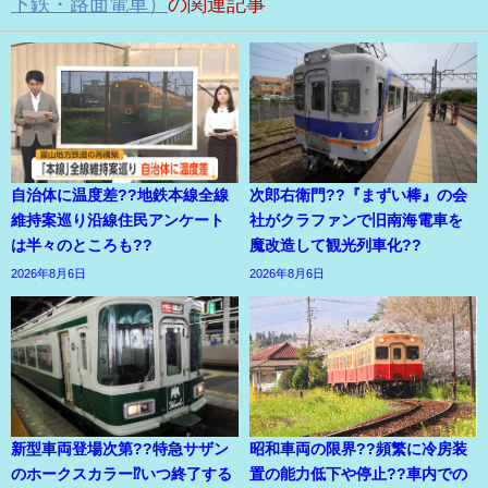
下鉄・路面電車）
の関連記事
自治体に温度差??地鉄本線全線
次郎右衛門??『まずい棒』の会
維持案巡り沿線住民アンケート
社がクラファンで旧南海電車を
は半々のところも??
魔改造して観光列車化??
2026年8月6日
2026年8月6日
新型車両登場次第??特急サザン
昭和車両の限界??頻繁に冷房装
のホークスカラー⁉いつ終了する
置の能力低下や停止??車内での