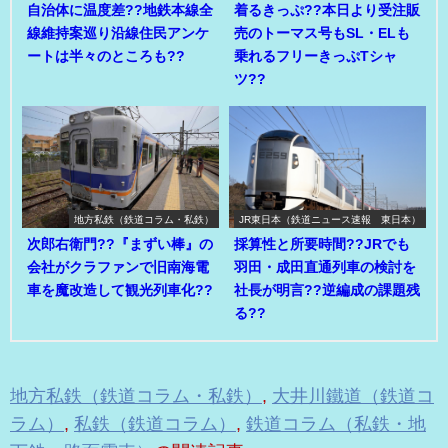
自治体に温度差??地鉄本線全
着るきっぷ??本日より受注販
線維持案巡り沿線住民アンケ
売のトーマス号もSL・ELも
ートは半々のところも??
乗れるフリーきっぷTシャ
ツ??
地方私鉄（鉄道コラム・私鉄）
JR東日本（鉄道ニュース速報 東日本）
次郎右衛門??『まずい棒』の
採算性と所要時間??JRでも
会社がクラファンで旧南海電
羽田・成田直通列車の検討を
車を魔改造して観光列車化??
社長が明言??逆編成の課題残
る??
地方私鉄（鉄道コラム・私鉄）
,
大井川鐵道（鉄道コ
ラム）
,
私鉄（鉄道コラム）
,
鉄道コラム（私鉄・地