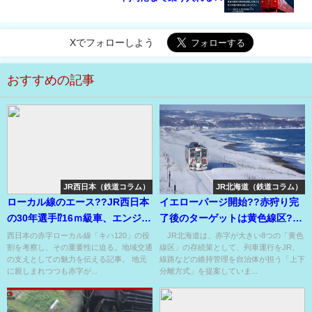
Xでフォローしよう
おすすめの記事
JR西日本（鉄道コラム）
JR北海道（鉄道コラム）
ローカル線のエース??JR西日本
イエローパージ開始??赤狩り完
の30年選手⁉16ｍ級車、エンジン
了後のターゲットは黄色線区??
はキハ52並み??
上下分離になるか??
西日本の赤字ローカル線「キハ120」の役
JR北海道は、赤字が大きい8つの「黄色
割を考察し、その重要性に迫る。地域交通
線区」の存続策として、列車運行をJR、
の支えとしての魅力を伝える記事。 地元
線路などの維持管理を自治体が担う「上下
に親しまれつつも赤字が...
分離方式」を提案していま...