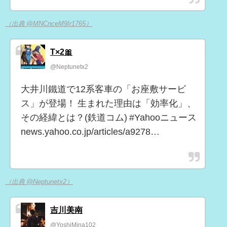
（出典 @MNCnceM9Ir1765）
T×2🎀
@Neptunetx2
大井川鐵道で12系客車の「お座敷サービ
ス」が登場！ 生まれた理由は「効率化」、
その経緯とは？(鉄道コム) #Yahooニュース
news.yahoo.co.jp/articles/a9278…
（出典 @Neptunetx2）
吉川美南
@YoshiMina102