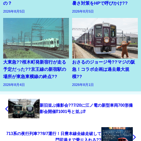
の？
暑さ対策をHPで呼びかけ??
2026年8月5日
2026年8月5日
大東急??桜木町発新宿行が走る
おさるのジョージ号??マジの阪
予定だった??京王線の新宿駅の
急！コラボ企画は過去最大規
場所が東急東横線の終点??
模??
2026年8月4日
2026年8月1日
新旧並ぶ撮影会??7/20に江ノ電の新型車両700形撮
影会開催⁉1001号と並ぶ⁉
713系の夜行列車??8/7運行！日豊本線全線走破して
門司港まで乗り入れる??