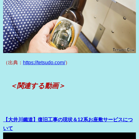
（出典：
https://tetsudo.com/
）
＜関連する動画＞
【大井川鐵道】復旧工事の現状＆12系お座敷サービスにつ
いて